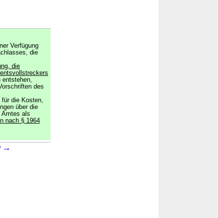
iner Verfügung
chlasses, die
ng, die
entsvollstreckers
n entstehen,
Vorschriften des
 für die Kosten,
ngen über die
 Amtes als
en nach § 1964
.
→
7