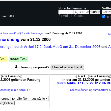
Vorschriftensuche
Vollt
§ / Artikel
Gesetz
n seit 2006
nu
eichnis KostO
>
§ 6
>
alle Fassungen
>
a.F. Fassung ab 31.12.2006
Ma
enordnung
vom 31.12.2006
derungen durch Artikel 17 2. JustizModG am 31. Dezember 2006
und
Ä
Text
,
neuer Text
Änderung verpasst?
Hier überwachen!
. (alte Fassung)
§ 6 n.F. (neue Fassung
12.2006 geltenden Fassung
in der am 31.12.2006 geltende
durch Artikel 17 G. v. 22.12.2006 BG
nderung durch Artikel 17
nächste Änderung durch Artikel 1