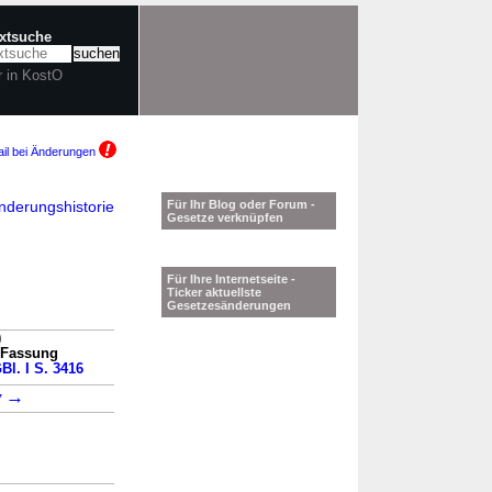
extsuche
r in KostO
il bei Änderungen
nderungshistorie
Für Ihr Blog oder Forum -
Gesetze verknüpfen
Für Ihre Internetseite -
Ticker aktuellste
Gesetzesänderungen
)
n Fassung
Bl. I S. 3416
→
7