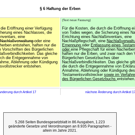
§ 6 Haftung der Erben
(Text neue Fassung)
 die Eröffnung einer Verfügung
Für die Kosten, die durch die Eröffnung e
herung eines Nachlasses, die
von Todes wegen, die Sicherung eines Na
inventars, eine
Errichtung eines Nachlaßinventars, eine
Nachlaßverwaltung
oder eine
Nachlaßpflegschaft, eine
Nachlaßverwaltu
herben entstehen, haften nur die
Ernennung
oder
Entlassung eines Testam
 Vorschriften des Bürgerlichen
oder
eine Pflegschaft für einen Nacherbe
ßverbindlichkeiten. Das gleiche
haften nur die Erben, und zwar nach den 
durch die Entgegennahme von
Bürgerlichen Gesetzbuches über
nahme, Ablehnung oder Kündigung
Nachlaßverbindlichkeiten. Das gleiche gilt
vollstrecker entstehen.
die durch die Entgegennahme von Erkläru
Annahme, Ablehnung oder Kündigung des
Testamentsvollstrecker
sowie im Verfahr
des Bürgerlichen Gesetzbuchs
entstehen
nderung durch Artikel 17
nächste Änderung durch Artikel 1
5.268 Seiten Bundesgesetzblatt in 86 Ausgaben, 1.223
geänderte Gesetze und Verordnungen an 8.935 Paragraphen -
allein im Jahre 2021.