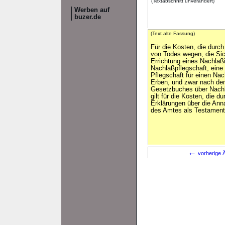
(Textabschnitt unverändert)
Werben auf
buzer.de
(Text alte Fassung)
Für die Kosten, die durch
von Todes wegen, die Sic
Errichtung eines Nachlaß
Nachlaßpflegschaft, eine
Pflegschaft für einen Nac
Erben, und zwar nach den
Gesetzbuches über Nachla
gilt für die Kosten, die 
Erklärungen über die An
des Amtes als Testaments
←
vorherige Ä