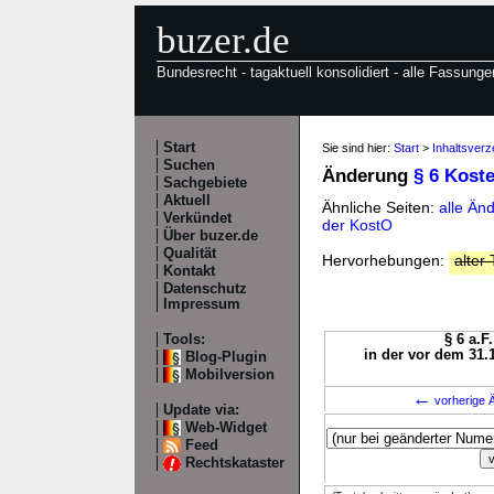
buzer.de
Bundesrecht - tagaktuell konsolidiert - alle Fassunge
Start
Sie sind hier:
Start
>
Inhaltsverz
Suchen
Änderung
§ 6 Kost
Sachgebiete
Aktuell
Ähnliche Seiten:
alle Än
Verkündet
der KostO
Über buzer.de
Qualität
Hervorhebungen:
alter 
Kontakt
Datenschutz
Impressum
Tools:
§ 6 a.F
in der vor dem 31.
Blog-Plugin
Mobilversion
←
vorherige Ä
Update via:
Web-Widget
Feed
Rechtskataster