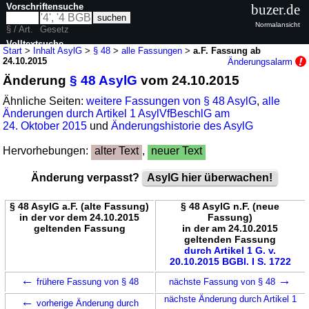
Vorschriftensuche
buzer.de
Normalansicht
§ / Art.
Gesetz
Volltextsuche
Start
>
Inhalt AsylG
>
§ 48
>
alle Fassungen
>
a.F. Fassung ab
24.10.2015
Änderungsalarm
nur in AsylG
Änderung
§ 48 AsylG
vom 24.10.2015
Ähnliche Seiten:
weitere Fassungen von § 48 AsylG
,
alle
Änderungen durch Artikel 1 AsylVfBeschlG am
24. Oktober 2015
und
Änderungshistorie des AsylG
Hervorhebungen:
alter Text
,
neuer Text
Änderung verpasst?
AsylG hier überwachen!
§ 48 AsylG a.F. (alte Fassung)
§ 48 AsylG n.F. (neue
in der vor dem 24.10.2015
Fassung)
geltenden Fassung
in der am 24.10.2015
geltenden Fassung
durch Artikel 1 G. v.
20.10.2015 BGBl. I S. 1722
←
→
frühere Fassung von § 48
nächste Fassung von § 48
←
nächste Änderung durch Artikel 1
vorherige Änderung durch