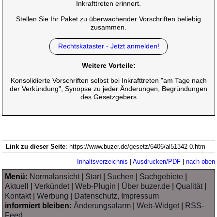
Inkrafttreten erinnert.
Stellen Sie Ihr Paket zu überwachender Vorschriften beliebig
zusammen.
Rechtskataster - Jetzt anmelden!
Weitere Vorteile:
Konsolidierte Vorschriften selbst bei Inkrafttreten "am Tage nach
der Verkündung", Synopse zu jeder Änderungen, Begründungen
des Gesetzgebers
Link zu dieser Seite
: https://www.buzer.de/gesetz/6406/al51342-0.htm
Inhaltsverzeichnis
|
Ausdrucken/PDF
|
nach oben
Menü:
Normalansicht
|
Start
|
Suchen
|
Sachgebiete
|
Aktuell
|
Verkündet
|
Web-Plugin
|
Über buzer.de
|
Qualität
|
Kontakt
|
Werbung
|
Datenschutz, Impressum
informiert bleiben:
Änderungsalarm
|
Web-Widget
|
RSS-
Feed