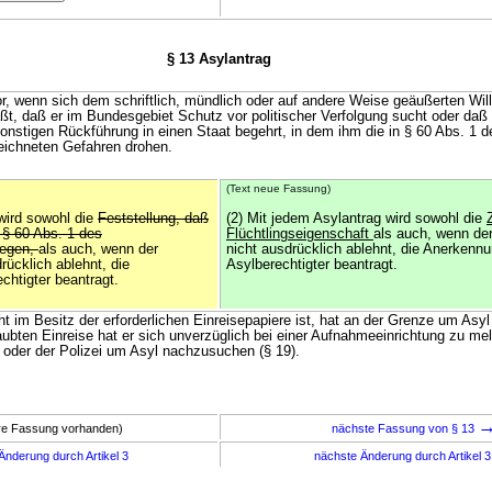
§ 13 Asylantrag
vor, wenn sich dem schriftlich, mündlich oder auf andere Weise geäußerten Wil
t, daß er im Bundesgebiet Schutz vor politischer Verfolgung sucht oder daß 
onstigen Rückführung in einen Staat begehrt, in dem ihm die in § 60 Abs. 1 d
eichneten Gefahren drohen.
(Text neue Fassung)
 wird sowohl die
Feststellung, daß
(2) Mit jedem Asylantrag wird sowohl die
 § 60 Abs. 1 des
Flüchtlingseigenschaft
als auch, wenn der
iegen,
als auch, wenn der
nicht ausdrücklich ablehnt, die Anerkennu
rücklich ablehnt, die
Asylberechtigter beantragt.
chtigter beantragt.
cht im Besitz der erforderlichen Einreisepapiere ist, hat an der Grenze um As
laubten Einreise hat er sich unverzüglich bei einer Aufnahmeeinrichtung zu me
 oder der Polizei um Asyl nachzusuchen (§ 19).
ere Fassung vorhanden)
nächste Fassung von § 13
Änderung durch Artikel 3
nächste Änderung durch Artikel 