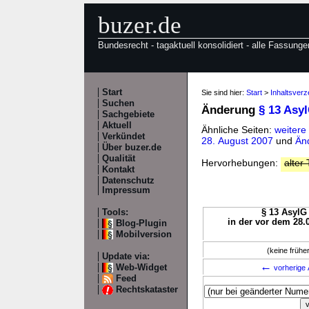
buzer.de
Bundesrecht - tagaktuell konsolidiert - alle Fassunge
Start
Sie sind hier:
Start
>
Inhaltsverz
Suchen
Änderung
§ 13 Asy
Sachgebiete
Aktuell
Ähnliche Seiten:
weitere
Verkündet
28. August 2007
und
Än
Über buzer.de
Qualität
Hervorhebungen:
alter 
Kontakt
Datenschutz
Impressum
Tools:
§ 13 AsylG 
in der vor dem 28.
Blog-Plugin
Mobilversion
(keine früh
Update via:
←
Web-Widget
vorherige 
Feed
Rechtskataster