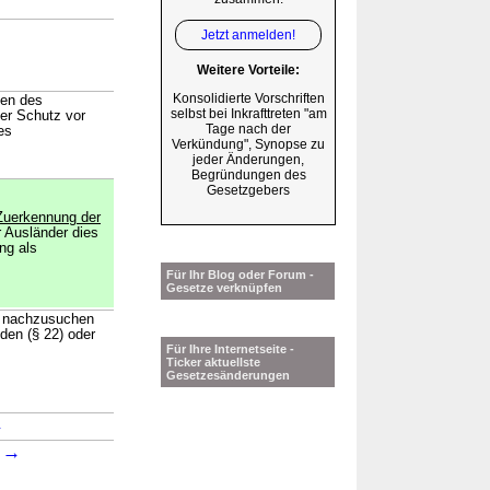
Jetzt anmelden!
Weitere Vorteile:
Konsolidierte Vorschriften
len des
selbst bei Inkrafttreten "am
er Schutz vor
Tage nach der
es
Verkündung", Synopse zu
jeder Änderungen,
Begründungen des
Gesetzgebers
Zuerkennung der
 Ausländer dies
ng als
Für Ihr Blog oder Forum -
Gesetze verknüpfen
yl nachzusuchen
lden (§ 22) oder
Für Ihre Internetseite -
Ticker aktuellste
Gesetzesänderungen
→
→
3