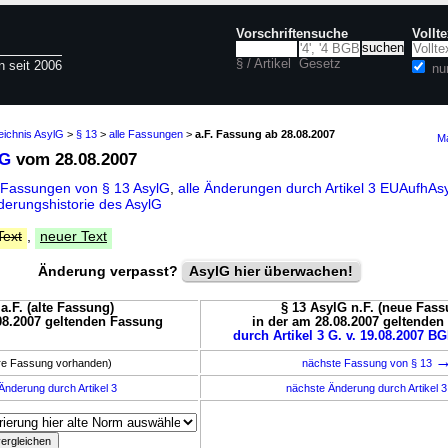
Vorschriftensuche
Vollt
§ / Artikel
Gesetz
n seit 2006
nu
eichnis AsylG
>
§ 13
>
alle Fassungen
>
a.F. Fassung ab 28.08.2007
Ma
lG
vom 28.08.2007
 Fassungen von § 13 AsylG
,
alle Änderungen durch Artikel 3 EUAufhA
derungshistorie des AsylG
Text
,
neuer Text
Änderung verpasst?
AsylG hier überwachen!
a.F. (alte Fassung)
§ 13 AsylG n.F. (neue Fass
08.2007 geltenden Fassung
in der am 28.08.2007 geltende
durch Artikel 3 G. v. 19.08.2007 BG
ere Fassung vorhanden)
nächste Fassung von § 13
Änderung durch Artikel 3
nächste Änderung durch Artikel 