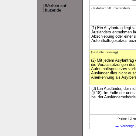
Werben auf
(Textabschnitt unverändert)
buzer.de
(1) Ein Asylantrag liegt 
Ausländers entnehmen läß
Abschiebung oder einer s
Aufenthaltsgesetzes bez
(Text alte Fassung)
(2) Mit jedem Asylantrag
die Voraussetzungen des
Aufenthaltsgesetzes vorl
Ausländer dies nicht ausd
Anerkennung als Asylbere
(3) Ein Ausländer, der ni
(§ 18). Im Falle der uner
bei der Ausländerbehörde
(keine früh
←
vorherige 