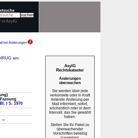
extsuche
r in AsylG
il bei Änderungen
sylRUG am
AsylG
Rechtskataster
Änderungen
überwachen
Sie werden über jede
ung)
verkündete oder in Kraft
n Fassung
tretende Änderung per
Bl. I S. 1970
Mail informiert, sofort,
wöchentlich oder in dem
→
Intervall, das Sie gewählt
haben.
→
3
Stellen Sie Ihr Paket zu
überwachender
Vorschriften beliebig
zusammen.