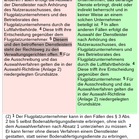
der Dienstleister nach Anhörung
Dienste erbringt, direkt oder
des Nutzerausschusses, des
indirekt beherrscht und in
Flugplatzunternehmers und des
keiner Weise an einem
Betriebsrates des
solchen Unternehmen
Flugplatzunternehmens durch die
beteiligt ist.
3
In allen
Luftfahrtbehörde.
4
Diese trifft ihre
anderen Fällen erfolgt die
Entscheidung gegenüber dem
Auswahl der Dienstleister
Flugplatzunternehmer.
5
Diesem
nach Anhörung des
und den betroffenen Dienstleistern
Nutzerausschusses, des
steht der Rechtsweg zu den
Flugplatzunternehmers und
Verwaltungsgerichten offen.
6
Für
des Betriebsrates des
die Ausschreibung und das
Flugplatzunternehmens
Auswahlverfahren gelten die in der
durch die Luftfahrtbehörde.
4
Auswahl-Richtlinie (Anlage 2)
Diese trifft ihre Entscheidung
niedergelegten Grundsätze.
gegenüber dem
Flugplatzunternehmer.
5
Für
die Ausschreibung und das
Auswahlverfahren gelten die
in der Auswahl-Richtlinie
(Anlage 2) niedergelegten
Grundsätze.
(2)
1
Der Flugplatzunternehmer kann in den Fällen des § 3 Abs.
2 bis 5 selbst Bodenabfertigungsdienste erbringen, ohne sich
dem Auswahlverfahren nach Absatz 1 unterziehen zu müssen.
2
Er kann ferner ohne dieses Verfahren einem Dienstleister
gestatten, statt seiner Bodenabfertigungsdienste zu erbringen,