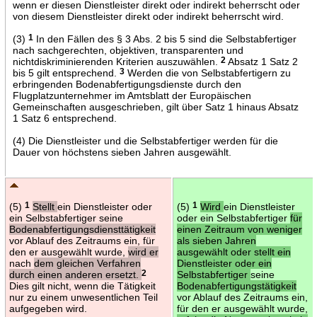
wenn er diesen Dienstleister direkt oder indirekt beherrscht oder
von diesem Dienstleister direkt oder indirekt beherrscht wird.
(3)
1
In den Fällen des § 3 Abs. 2 bis 5 sind die Selbstabfertiger
nach sachgerechten, objektiven, transparenten und
nichtdiskriminierenden Kriterien auszuwählen.
2
Absatz 1 Satz 2
bis 5 gilt entsprechend.
3
Werden die von Selbstabfertigern zu
erbringenden Bodenabfertigungsdienste durch den
Flugplatzunternehmer im Amtsblatt der Europäischen
Gemeinschaften ausgeschrieben, gilt über Satz 1 hinaus Absatz
1 Satz 6 entsprechend.
(4) Die Dienstleister und die Selbstabfertiger werden für die
Dauer von höchstens sieben Jahren ausgewählt.
(5)
1
Stellt
ein Dienstleister oder
(5)
1
Wird
ein Dienstleister
ein Selbstabfertiger seine
oder ein Selbstabfertiger
für
Bodenabfertigungsdiensttätigkeit
einen Zeitraum von weniger
vor Ablauf des Zeitraums ein, für
als sieben Jahren
den er ausgewählt wurde,
wird er
ausgewählt oder stellt ein
nach
dem gleichen Verfahren
Dienstleister oder ein
durch einen anderen ersetzt.
2
Selbstabfertiger
seine
Dies gilt nicht, wenn die Tätigkeit
Bodenabfertigungstätigkeit
nur zu einem unwesentlichen Teil
vor Ablauf des Zeitraums ein,
aufgegeben wird.
für den er ausgewählt wurde,