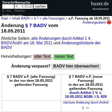
Vorschriftensuche
buzer.de
Normalansicht
§ / Art.
Gesetz
Volltextsuche
Start
>
Inhalt BADV
>
§ 7
>
alle Fassungen
>
a.F. Fassung ab 18.05.2011
Änderungsalarm
Änderung
§ 7 BADV
vom
nur in BADV
18.05.2011
Ähnliche Seiten:
alle Änderungen durch Artikel 1 4.
BADVÄndV am 18. Mai 2011
und
Änderungshistorie der
BADV
Hervorhebungen:
alter Text
,
neuer Text
Änderung verpasst?
BADV hier überwachen!
§ 7 BADV a.F. (alte Fassung)
§ 7 BADV n.F. (neue
in der vor dem 18.05.2011
Fassung)
geltenden Fassung
in der am 18.05.2011
geltenden Fassung
durch Artikel 1 V. v.
10.05.2011 BGBl. I S. 820
nächste Änderung durch Artikel
→
1