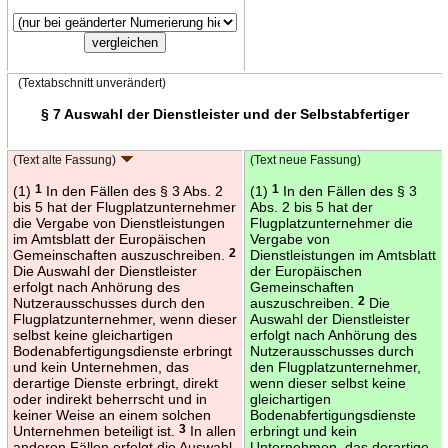
(Textabschnitt unverändert)
§ 7 Auswahl der Dienstleister und der Selbstabfertiger
(Text alte Fassung)
(Text neue Fassung)
(1)
1
In den Fällen des § 3 Abs. 2
(1)
1
In den Fällen des § 3
bis 5 hat der Flugplatzunternehmer
Abs. 2 bis 5 hat der
die Vergabe von Dienstleistungen
Flugplatzunternehmer die
im Amtsblatt der Europäischen
Vergabe von
Gemeinschaften auszuschreiben.
2
Dienstleistungen im Amtsblatt
Die Auswahl der Dienstleister
der Europäischen
erfolgt nach Anhörung des
Gemeinschaften
Nutzerausschusses durch den
auszuschreiben.
2
Die
Flugplatzunternehmer, wenn dieser
Auswahl der Dienstleister
selbst keine gleichartigen
erfolgt nach Anhörung des
Bodenabfertigungsdienste erbringt
Nutzerausschusses durch
und kein Unternehmen, das
den Flugplatzunternehmer,
derartige Dienste erbringt, direkt
wenn dieser selbst keine
oder indirekt beherrscht und in
gleichartigen
keiner Weise an einem solchen
Bodenabfertigungsdienste
Unternehmen beteiligt ist.
3
In allen
erbringt und kein
anderen Fällen erfolgt die Auswahl
Unternehmen, das derartige