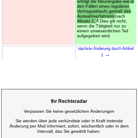
erfolgt die Neuvergabe wie in
den Fällen eines regulären
Vertragsablaufs gemäß des
Auswahlverfahrens
nach
Absatz 1.
2
Dies gilt nicht,
wenn die Tätigkeit nur zu
einem unwesentlichen Teil
aufgegeben wird.
nächste Änderung durch Artikel
→
1
Ihr Rechtsradar
Verpassen Sie keine gesetzlichen Änderungen
Sie werden über jede verkündete oder in Kraft tretende
Änderung per Mail informiert, sofort, wöchentlich oder in dem
Intervall, das Sie gewählt haben.