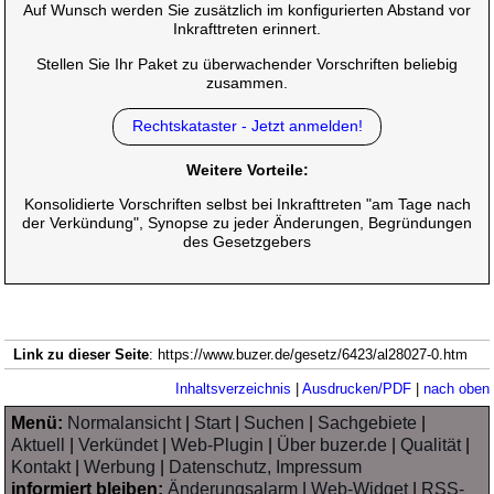
Auf Wunsch werden Sie zusätzlich im konfigurierten Abstand vor
Inkrafttreten erinnert.
Stellen Sie Ihr Paket zu überwachender Vorschriften beliebig
zusammen.
Rechtskataster - Jetzt anmelden!
Weitere Vorteile:
Konsolidierte Vorschriften selbst bei Inkrafttreten "am Tage nach
der Verkündung", Synopse zu jeder Änderungen, Begründungen
des Gesetzgebers
Link zu dieser Seite
: https://www.buzer.de/gesetz/6423/al28027-0.htm
Inhaltsverzeichnis
|
Ausdrucken/PDF
|
nach oben
Menü:
Normalansicht
|
Start
|
Suchen
|
Sachgebiete
|
Aktuell
|
Verkündet
|
Web-Plugin
|
Über buzer.de
|
Qualität
|
Kontakt
|
Werbung
|
Datenschutz, Impressum
informiert bleiben:
Änderungsalarm
|
Web-Widget
|
RSS-