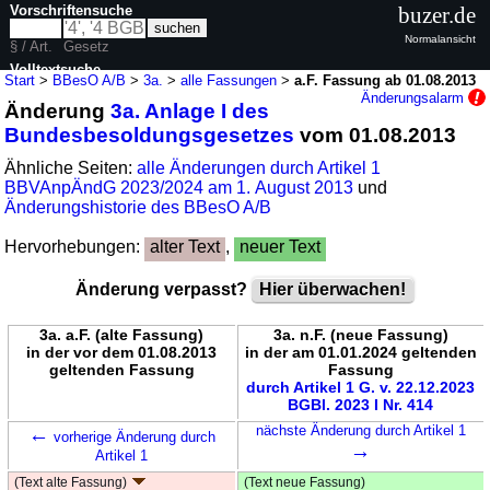
Vorschriftensuche
buzer.de
Normalansicht
§ / Art.
Gesetz
Volltextsuche
Start
>
BBesO A/B
>
3a.
>
alle Fassungen
>
a.F. Fassung ab 01.08.2013
Änderungsalarm
Änderung
3a. Anlage I des
nur in BBesO A/B
Bundesbesoldungsgesetzes
vom 01.08.2013
Ähnliche Seiten:
alle Änderungen durch Artikel 1
BBVAnpÄndG 2023/2024 am 1. August 2013
und
Änderungshistorie des BBesO A/B
Hervorhebungen:
alter Text
,
neuer Text
Änderung verpasst?
Hier überwachen!
3a. a.F. (alte Fassung)
3a. n.F. (neue Fassung)
in der vor dem 01.08.2013
in der am 01.01.2024 geltenden
geltenden Fassung
Fassung
durch Artikel 1 G. v. 22.12.2023
BGBl. 2023 I Nr. 414
←
nächste Änderung durch Artikel 1
vorherige Änderung durch
→
Artikel 1
(Text alte Fassung)
(Text neue Fassung)