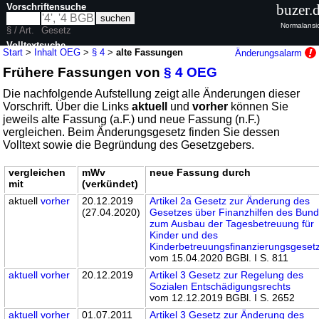
Vorschriftensuche
buzer.
Normalansi
§ / Art.
Gesetz
Volltextsuche
Start
>
Inhalt OEG
>
§ 4
>
alte Fassungen
Änderungsalarm
Frühere Fassungen von
§ 4 OEG
nur in OEG
Die nachfolgende Aufstellung zeigt alle Änderungen dieser
Vorschrift. Über die Links
aktuell
und
vorher
können Sie
jeweils alte Fassung (a.F.) und neue Fassung (n.F.)
vergleichen. Beim Änderungsgesetz finden Sie dessen
Volltext sowie die Begründung des Gesetzgebers.
vergleichen
mWv
neue Fassung durch
mit
(verkündet)
aktuell
vorher
20.12.2019
Artikel 2a Gesetz zur Änderung des
(27.04.2020)
Gesetzes über Finanzhilfen des Bun
zum Ausbau der Tagesbetreuung für
Kinder und des
Kinderbetreuungsfinanzierungsgeset
vom 15.04.2020 BGBl. I S. 811
aktuell
vorher
20.12.2019
Artikel 3 Gesetz zur Regelung des
Sozialen Entschädigungsrechts
vom 12.12.2019 BGBl. I S. 2652
aktuell
vorher
01.07.2011
Artikel 3 Gesetz zur Änderung des