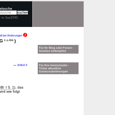
extsuche
r in SozERG
il bei Änderungen
RG
k.a.Abk.
)
Für Ihr Blog oder Forum -
Gesetze verknüpfen
→
Artikel 4
Für Ihre Internetseite -
Ticker aktuellste
Gesetzesänderungen
l. I S. 1
), das
ird wie folgt