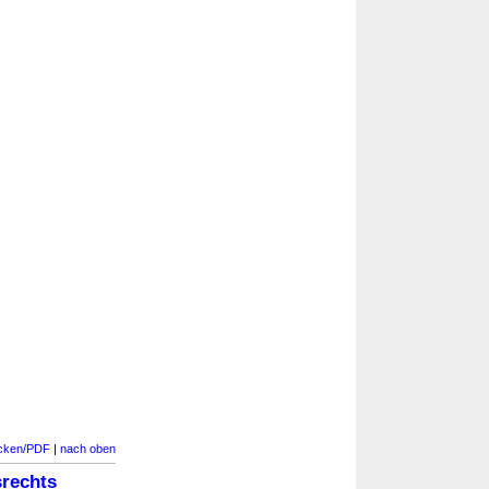
cken/PDF
|
nach oben
srechts