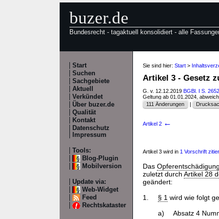
buzer.de
Bundesrecht - tagaktuell konsolidiert - alle Fassunge
Start
Sie sind hier:
Start
>
Inhaltsver
Suchen
Artikel 3 - Gesetz
Sachgebiete
Aktuell
G. v. 12.12.2019
BGBl. I S. 265
Verkündet
Geltung ab 01.01.2024, abweic
Über buzer.de
111 Änderungen
|
Drucksac
Qualität
Kontakt
←
Artikel 2
Datenschutz
Impressum
Tools:
Artikel 3 wird in
1 Vorschrift zitier
Blog-Plugin
Das
Opferentschädigun
Mobilversion
zuletzt durch
Artikel 28 
geändert:
Update via:
Web-Widget
1.
§ 1
wird wie folgt g
Feed
Rechtskataster
a)
Absatz 4 Numme