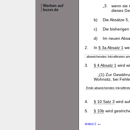
„3.
wenn sie 
Werben auf
buzer.de
dieses Ge
b)
Die Absätze 5
c)
Die bisherigen
d)
Im neuen Absa
2.
In
§ 3a Absatz 1
wer
abweichendes Inkrafttreten a
3.
§ 4 Absatz 1
wird wi
„(1) Zur Gewährun
Wohnsitz, bei Fehle
Ende abweichendes Inkrafttret
4.
§ 10 Satz 3
wird au
5.
§ 10b
wird gestrich
←
Artikel 2