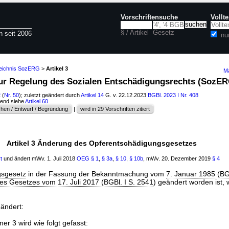
Vorschriftensuche
Vollt
§ / Artikel
Gesetz
n seit 2006
nu
zeichnis SozERG
>
Artikel 3
Ma
 zur Regelung des Sozialen Entschädigungsrechts (SozE
2
(
Nr. 50
); zuletzt geändert durch
Artikel 14
G. v. 22.12.2023
BGBl. 2023 I Nr. 408
hend siehe
Artikel 60
hen / Entwurf / Begründung
|
wird in 29 Vorschriften zitiert
Artikel 3 Änderung des Opferentschädigungsgesetzes
t
und ändert mWv. 1. Juli 2018
OEG
§ 1
,
§ 3a
,
§ 10
,
§ 10b
, mWv. 20. Dezember 2019
§ 4
gsgesetz
in der Fassung der Bekanntmachung vom
7. Januar 1985 (BGB
des Gesetzes vom 17. Juli 2017 (BGBl. I S. 2541
) geändert worden ist, w
eändert:
r 3 wird wie folgt gefasst: