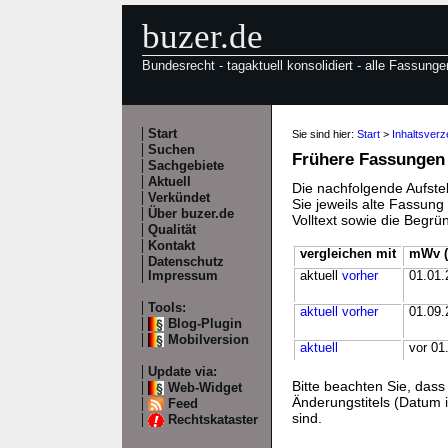
buzer.de
Bundesrecht - tagaktuell konsolidiert - alle Fassunge
Start
Sie sind hier:
Start
>
Inhaltsver
Suchen
Frühere Fassungen
Sachgebiete
Aktuell
Die nachfolgende Aufstel
Verkündet
Sie jeweils alte Fassun
Über buzer.de
Volltext sowie die Begr
Qualität
Kontakt
vergleichen mit
mWv (
Datenschutz
Impressum
aktuell
vorher
01.01.
Tools:
aktuell
vorher
01.09.
Blog-Plugin
Mobilversion
aktuell
vor 01
Update via:
Bitte beachten Sie, da
Web-Widget
Änderungstitels (Datum i
Feed
sind.
Rechtskataster