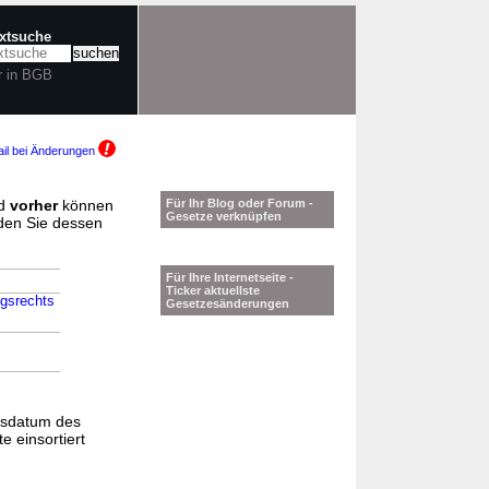
extsuche
r in BGB
il bei Änderungen
d
vorher
können
Für Ihr Blog oder Forum -
Gesetze verknüpfen
nden Sie dessen
Für Ihre Internetseite -
Ticker aktuellste
ngsrechts
Gesetzesänderungen
gsdatum des
e einsortiert