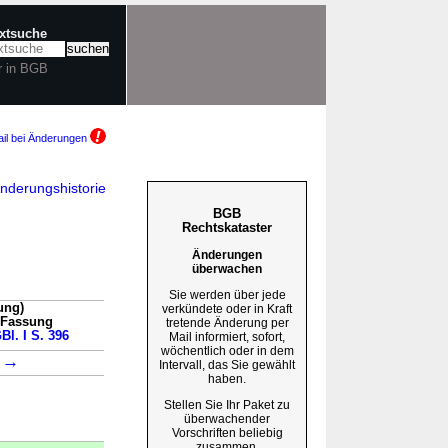
extsuche
r in BGB
il bei Änderungen
nderungshistorie
BGB
Rechtskataster
Änderungen
überwachen
Sie werden über jede
ung)
verkündete oder in Kraft
n Fassung
tretende Änderung per
Bl. I S. 396
Mail informiert, sofort,
wöchentlich oder in dem
→
1
Intervall, das Sie gewählt
haben.
Stellen Sie Ihr Paket zu
überwachender
Vorschriften beliebig
zusammen.