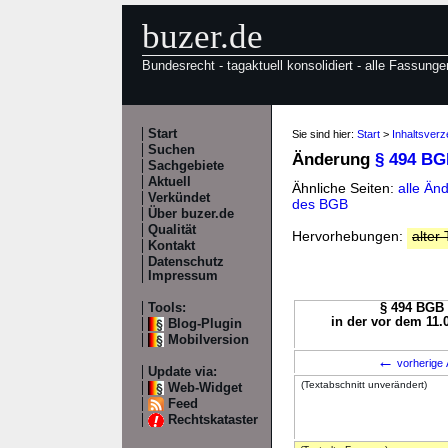
buzer.de
Bundesrecht - tagaktuell konsolidiert - alle Fassunge
Start
Sie sind hier:
Start
>
Inhaltsver
Suchen
Änderung
§ 494 B
Sachgebiete
Aktuell
Ähnliche Seiten:
alle Än
Verkündet
des BGB
Über buzer.de
Qualität
Hervorhebungen:
alter 
Kontakt
Datenschutz
Impressum
Tools:
§ 494 BGB 
in der vor dem 11.
Blog-Plugin
Mobilversion
←
vorherige 
Update via:
(Textabschnitt unverändert)
Web-Widget
Feed
Rechtskataster