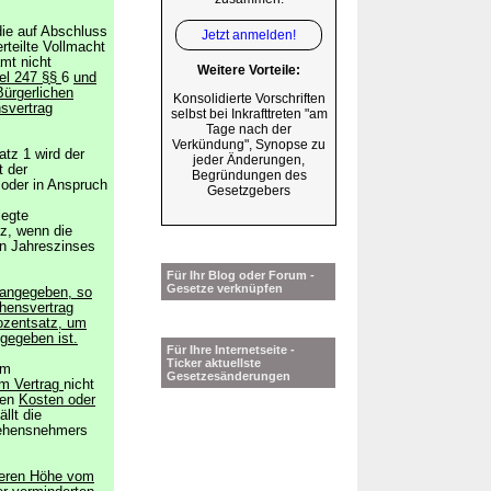
die auf Abschluss
Jetzt anmelden!
rteilte Vollmacht
amt nicht
Weitere Vorteile:
kel 247 §§
6
und
ürgerlichen
Konsolidierte Vorschriften
svertrag
selbst bei Inkrafttreten "am
Tage nach der
Verkündung", Synopse zu
tz 1 wird der
jeder Änderungen,
t der
Begründungen des
oder in Anspruch
Gesetzgebers
legte
tz, wenn die
en Jahreszinses
Für Ihr Blog oder Forum -
Gesetze verknüpfen
g angegeben, so
ehensvertrag
ozentsatz, um
ngegeben ist.
Für Ihre Internetseite -
Ticker aktuellste
om
Gesetzesänderungen
im Vertrag
nicht
gen
Kosten oder
llt die
lehensnehmers
 deren Höhe vom