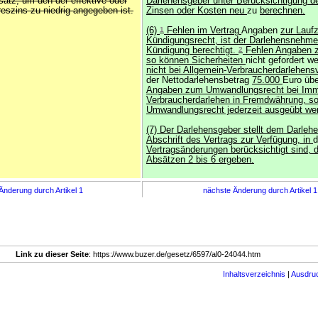
satz, um den der effektive oder
Darlehensgeber unter Berücksichtigung d
reszins zu niedrig angegeben ist.
Zinsen oder Kosten neu
zu
berechnen.
(6)
1
Fehlen im Vertrag
Angaben
zur Lauf
Kündigungsrecht, ist der Darlehensnehmer
Kündigung berechtigt.
2
Fehlen Angaben z
so können Sicherheiten
nicht gefordert we
nicht bei Allgemein-Verbraucherdarlehens
der Nettodarlehensbetrag
75.000
Euro übe
Angaben zum Umwandlungsrecht bei Immo
Verbraucherdarlehen in Fremdwährung, s
Umwandlungsrecht jederzeit ausgeübt we
(7) Der Darlehensgeber stellt dem Darle
Abschrift des Vertrags zur Verfügung, in
Vertragsänderungen berücksichtigt sind, 
Absätzen 2 bis 6 ergeben.
Änderung durch Artikel 1
nächste Änderung durch Artikel 
Link zu dieser Seite
: https://www.buzer.de/gesetz/6597/al0-24044.htm
Inhaltsverzeichnis
|
Ausdru