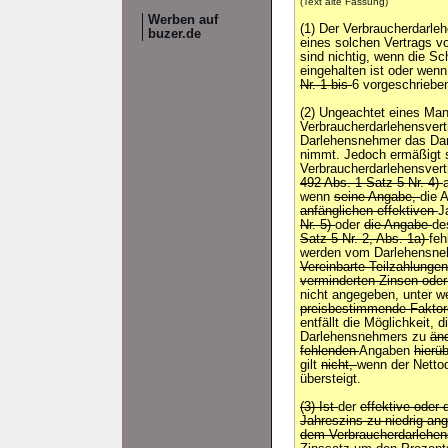
(Text alte Fassung)
Werben auf
(1) Der Verbraucherdarle
buzer.de
eines solchen Vertrags v
sind nichtig, wenn die Sc
eingehalten ist oder wenn
Nr. 1 bis
6 vorgeschriebe
(2) Ungeachtet eines Man
Verbraucherdarlehensvertr
Darlehensnehmer das Dar
nimmt. Jedoch ermäßigt 
Verbraucherdarlehensver
492 Abs. 1 Satz 5 Nr. 4)
wenn
seine Angabe,
die 
anfänglichen effektiven
J
Nr. 5)
oder
die Angabe
de
Satz 5 Nr. 2, Abs. 1a)
feh
werden vom Darlehensneh
Vereinbarte Teilzahlungen
verminderten Zinsen ode
nicht angegeben, unter 
preisbestimmende Fakto
entfällt die Möglichkeit,
Darlehensnehmers zu
änd
fehlenden
Angaben
hierü
gilt
nicht,
wenn der Netto
übersteigt.
(3) Ist
der
effektive oder 
Jahreszins zu niedrig an
dem Verbraucherdarlehen