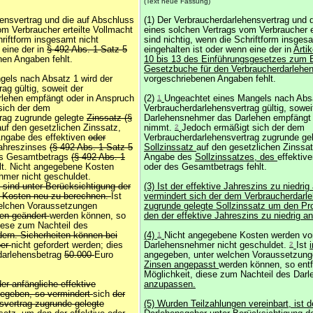
(Text neue Fassung)
hensvertrag und die auf Abschluss
(1) Der Verbraucherdarlehensvertrag und 
om Verbraucher erteilte Vollmacht
eines solchen Vertrags vom Verbraucher e
hriftform insgesamt nicht
sind nichtig, wenn die Schriftform insges
 eine der in
§ 492 Abs. 1 Satz 5
eingehalten ist oder wenn eine der in
Arti
nen Angaben fehlt.
10 bis 13 des Einführungsgesetzes zum B
Gesetzbuche für den Verbraucherdarlehen
gels nach Absatz 1 wird der
vorgeschriebenen Angaben fehlt.
ag gültig, soweit der
lehen empfängt oder in Anspruch
(2)
1
Ungeachtet eines Mangels nach Absa
sich der dem
Verbraucherdarlehensvertrag gültig, sowei
trag zugrunde gelegte
Zinssatz (§
Darlehensnehmer das Darlehen empfängt 
auf den gesetzlichen Zinssatz,
nimmt.
2
Jedoch ermäßigt sich der dem
Angabe des effektiven
oder
Verbraucherdarlehensvertrag zugrunde ge
ahreszinses
(§ 492 Abs. 1 Satz 5
Sollzinssatz
auf den gesetzlichen Zinssa
s Gesamtbetrags
(§ 492 Abs. 1
Angabe des
Sollzinssatzes, des
effektiv
lt. Nicht angegebene Kosten
oder des Gesamtbetrags fehlt.
mer nicht geschuldet.
 sind unter Berücksichtigung der
(3) Ist der effektive Jahreszins zu niedri
r Kosten neu zu berechnen.
Ist
vermindert sich der dem Verbraucherdarl
welchen Voraussetzungen
zugrunde gelegte Sollzinssatz um den Pr
ren geändert
werden können, so
den der effektive Jahreszins zu niedrig a
 diese zum Nachteil des
ern. Sicherheiten können bei
(4)
1
Nicht angegebene Kosten werden v
ber
nicht gefordert werden; dies
Darlehensnehmer nicht geschuldet.
2
Ist
darlehensbetrag
50.000
Euro
angegeben, unter welchen Voraussetzun
Zinsen angepasst
werden können, so entfä
Möglichkeit, diese zum Nachteil des Dar
der anfängliche effektive
anzupassen.
gegeben, so vermindert
sich
der
svertrag zugrunde gelegte
(5) Wurden Teilzahlungen vereinbart, ist