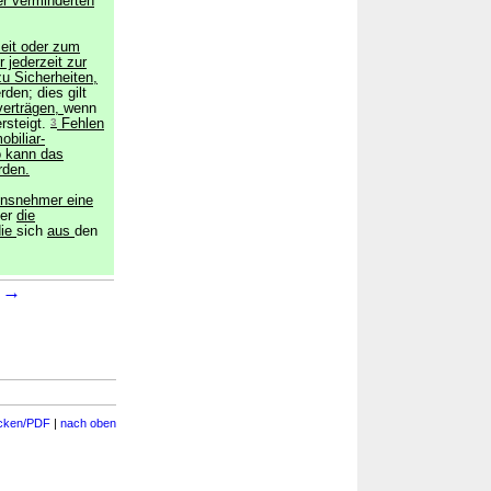
er verminderten
zeit oder zum
 jederzeit zur
u Sicherheiten,
rden; dies gilt
verträgen,
wenn
rsteigt.
3
Fehlen
biliar-
o kann das
rden.
hensnehmer eine
der
die
die
sich
aus
den
→
1
cken/PDF
|
nach oben