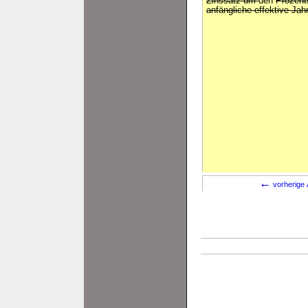
Zinssatz um
den
Prozent
anfängliche effektive Jah
←
vorherige 