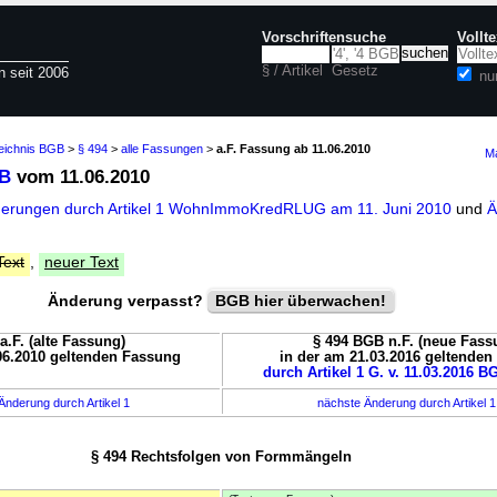
Vorschriftensuche
Vollt
§ / Artikel
Gesetz
n seit 2006
nu
zeichnis BGB
>
§ 494
>
alle Fassungen
>
a.F. Fassung ab 11.06.2010
Ma
GB
vom 11.06.2010
derungen durch Artikel 1 WohnImmoKredRLUG am 11. Juni 2010
und
Ä
Text
,
neuer Text
Änderung verpasst?
BGB hier überwachen!
a.F. (alte Fassung)
§ 494 BGB n.F. (neue Fass
06.2010 geltenden Fassung
in der am 21.03.2016 geltende
durch Artikel 1 G. v. 11.03.2016 BG
Änderung durch Artikel 1
nächste Änderung durch Artikel 
§ 494 Rechtsfolgen von Formmängeln