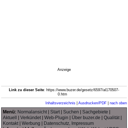
Anzeige
Link zu dieser Seite
: https://www.buzer.de/gesetz/6597/al170507-
0.htm
Inhaltsverzeichnis
|
Ausdrucken/PDF
|
nach oben
Menü:
Normalansicht
|
Start
|
Suchen
|
Sachgebiete
|
Aktuell
|
Verkündet
|
Web-Plugin
|
Über buzer.de
|
Qualität
|
Kontakt
|
Werbung
|
Datenschutz, Impressum