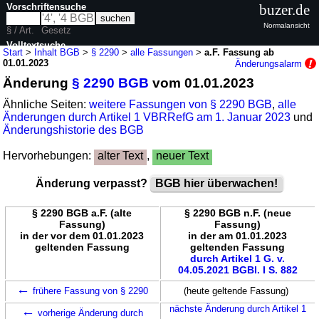
Vorschriftensuche
buzer.de
Normalansicht
§ / Art.
Gesetz
Volltextsuche
Start
>
Inhalt BGB
>
§ 2290
>
alle Fassungen
>
a.F. Fassung ab
01.01.2023
Änderungsalarm
nur in BGB
Änderung
§ 2290 BGB
vom 01.01.2023
Ähnliche Seiten:
weitere Fassungen von § 2290 BGB
,
alle
Änderungen durch Artikel 1 VBRRefG am 1. Januar 2023
und
Änderungshistorie des BGB
Hervorhebungen:
alter Text
,
neuer Text
Änderung verpasst?
BGB hier überwachen!
§ 2290 BGB a.F. (alte
§ 2290 BGB n.F. (neue
Fassung)
Fassung)
in der vor dem 01.01.2023
in der am 01.01.2023
geltenden Fassung
geltenden Fassung
durch Artikel 1 G. v.
04.05.2021 BGBl. I S. 882
←
frühere Fassung von § 2290
(heute geltende Fassung)
←
nächste Änderung durch Artikel 1
vorherige Änderung durch