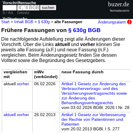
Vorschriftensuche
buzer.de
Normalansicht
§ / Art.
Gesetz
Volltextsuche
Start
>
Inhalt BGB
>
§ 630g
>
alte Fassungen
Änderungsalarm
Frühere Fassungen von
§ 630g BGB
nur in BGB
Die nachfolgende Aufstellung zeigt alle Änderungen dieser
Vorschrift. Über die Links
aktuell
und
vorher
können Sie
jeweils alte Fassung (a.F.) und neue Fassung (n.F.)
vergleichen. Beim Änderungsgesetz finden Sie dessen
Volltext sowie die Begründung des Gesetzgebers.
vergleichen
mWv
neue Fassung durch
mit
(verkündet)
aktuell
vorher
06.02.2026
Artikel 1 Gesetz zur Änderung des
Verbrauchervertrags- und des
Versicherungsvertragsrechts sowie
zur Änderung des
Behandlungsvertragsrechts
vom 03.02.2026 BGBl. 2026 I Nr. 28
aktuell
vorher
26.02.2013
Artikel 1 Gesetz zur Verbesserung
der Rechte von Patientinnen und
Patienten
vom 20.02.2013 BGBl. I S. 277