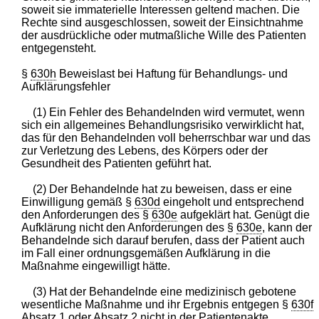
soweit sie immaterielle Interessen geltend machen. Die
Rechte sind ausgeschlossen, soweit der Einsichtnahme
der ausdrückliche oder mutmaßliche Wille des Patienten
entgegensteht.
§
630h
Beweislast bei Haftung für Behandlungs- und
Aufklärungsfehler
(1) Ein Fehler des Behandelnden wird vermutet, wenn
sich ein allgemeines Behandlungsrisiko verwirklicht hat,
das für den Behandelnden voll beherrschbar war und das
zur Verletzung des Lebens, des Körpers oder der
Gesundheit des Patienten geführt hat.
(2) Der Behandelnde hat zu beweisen, dass er eine
Einwilligung gemäß §
630d
eingeholt und entsprechend
den Anforderungen des §
630e
aufgeklärt hat. Genügt die
Aufklärung nicht den Anforderungen des §
630e
, kann der
Behandelnde sich darauf berufen, dass der Patient auch
im Fall einer ordnungsgemäßen Aufklärung in die
Maßnahme eingewilligt hätte.
(3) Hat der Behandelnde eine medizinisch gebotene
wesentliche Maßnahme und ihr Ergebnis entgegen §
630f
Absatz 1 oder Absatz 2 nicht in der Patientenakte