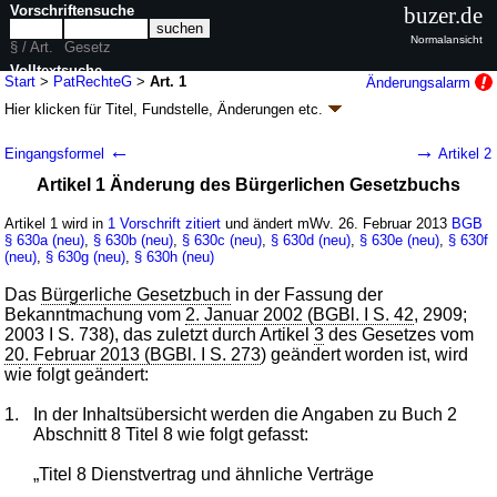
Vorschriftensuche
buzer.de
Normalansicht
§ / Art.
Gesetz
Volltextsuche
Start
>
PatRechteG
>
Art. 1
Änderungsalarm
Hier klicken für
Titel, Fundstelle, Änderungen
etc.
nur in PatRechteG
Artikel 1 - Gesetz zur Verbesserung der Rechte
←
→
Eingangsformel
Artikel 2
von Patientinnen und Patienten
Artikel 1 Änderung des Bürgerlichen Gesetzbuchs
(PatRechteG
k.a.Abk.
)
G. v. 20.02.2013
BGBl. I S. 277
(
Nr. 9
); Geltung ab 26.02.2013
Artikel 1 wird in
1 Vorschrift zitiert
und ändert mWv. 26. Februar 2013
BGB
§ 630a (neu)
,
§ 630b (neu)
,
§ 630c (neu)
,
§ 630d (neu)
,
§ 630e (neu)
,
§ 630f
7 Änderungen
|
Drucksachen / Entwurf / Begründung
|
(neu)
,
§ 630g (neu)
,
§ 630h (neu)
wird in 5 Vorschriften zitiert
Das
Bürgerliche Gesetzbuch
in der Fassung der
Bekanntmachung vom
2. Januar 2002 (BGBl. I S. 42
, 2909;
2003 I S. 738), das zuletzt durch Artikel
3
des Gesetzes vom
20. Februar 2013 (BGBl. I S. 273
) geändert worden ist, wird
wie folgt geändert:
1.
In der Inhaltsübersicht werden die Angaben zu Buch 2
Abschnitt 8 Titel 8 wie folgt gefasst:
„Titel 8 Dienstvertrag und ähnliche Verträge