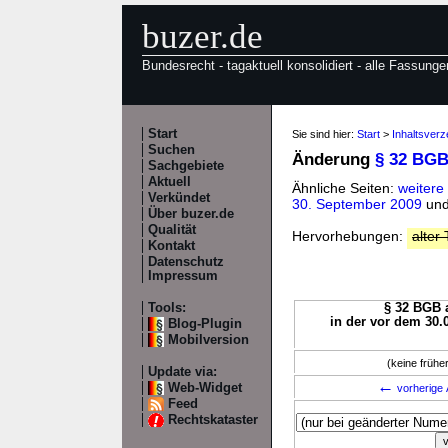
buzer.de
Bundesrecht - tagaktuell konsolidiert - alle Fassunge
Start
Sie sind hier:
Start
>
Inhaltsver
Suchen
Änderung
§ 32 BG
Sachgebiete
Aktuell
Ähnliche Seiten:
weitere
Verkündet
30. September 2009
un
Über buzer.de
Qualität
Hervorhebungen:
alter 
Kontakt
Datenschutz
Impressum
Tools:
§ 32 BGB a
in der vor dem 30.
Blog-Plugin
Mobilversion
(keine früh
Update via:
←
Web-Widget
vorherige 
Feed
Rechtskataster