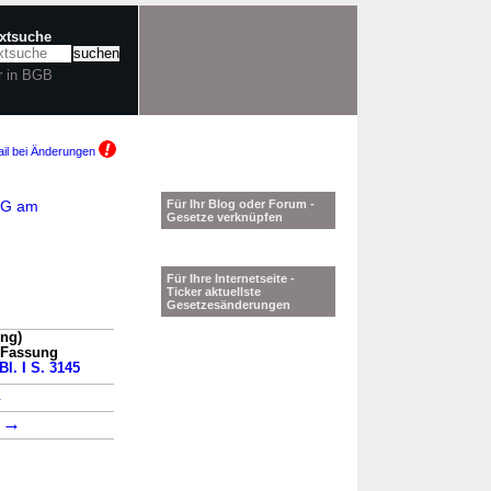
extsuche
r in BGB
il bei Änderungen
ndG am
Für Ihr Blog oder Forum -
Gesetze verknüpfen
Für Ihre Internetseite -
Ticker aktuellste
Gesetzesänderungen
ung)
n Fassung
Bl. I S. 3145
→
→
1