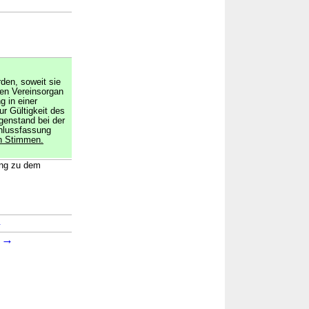
den, soweit sie
en Vereinsorgan
 in einer
ur Gültigkeit des
genstand bei der
hlussfassung
n Stimmen.
ung zu dem
→
→
1