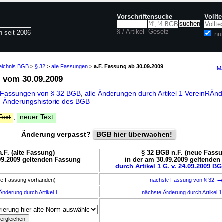
Vorschriftensuche
Vollt
§ / Artikel
Gesetz
n seit 2006
nu
zeichnis BGB
>
§ 32
>
alle Fassungen
>
a.F. Fassung ab 30.09.2009
Ma
B
vom 30.09.2009
 Fassungen von § 32 BGB
,
alle Änderungen durch Artikel 1 VereinRÄ
d
Änderungshistorie des BGB
Text
,
neuer Text
Änderung verpasst?
BGB hier überwachen!
.F. (alte Fassung)
§ 32 BGB n.F. (neue Fass
09.2009 geltenden Fassung
in der am 30.09.2009 geltende
durch Artikel 1 G. v. 24.09.2009 BG
ere Fassung vorhanden)
nächste Fassung von § 32
Änderung durch Artikel 1
nächste Änderung durch Artikel 