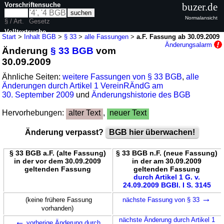
Vorschriftensuche
buzer.de
Normalansicht
§ / Art.
Gesetz
Volltextsuche
Start
>
Inhalt BGB
>
§ 33
>
alle Fassungen
>
a.F. Fassung ab 30.09.2009
Änderungsalarm
Änderung
§ 33 BGB
vom
nur in BGB
30.09.2009
Ähnliche Seiten:
weitere Fassungen von § 33 BGB
,
alle
Änderungen durch Artikel 1 VereinRÄndG am
30. September 2009
und
Änderungshistorie des BGB
Hervorhebungen:
alter Text
,
neuer Text
Änderung verpasst?
BGB hier überwachen!
§ 33 BGB a.F. (alte Fassung)
§ 33 BGB n.F. (neue Fassung)
in der vor dem 30.09.2009
in der am 30.09.2009
geltenden Fassung
geltenden Fassung
durch Artikel 1 G. v.
24.09.2009 BGBl. I S. 3145
→
(keine frühere Fassung
nächste Fassung von § 33
vorhanden)
←
nächste Änderung durch Artikel 1
vorherige Änderung durch