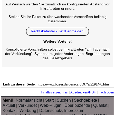
Auf Wunsch werden Sie zusätzlich im konfigurierten Abstand vor
Inkrafttreten erinnert.
Stellen Sie Ihr Paket zu überwachender Vorschriften beliebig
zusammen.
Rechtskataster - Jetzt anmelden!
Weitere Vorteile:
Konsolidierte Vorschriften selbst bei Inkrafttreten "am Tage nach
der Verkündung", Synopse zu jeder Änderungen, Begründungen
des Gesetzgebers
Link zu dieser Seite
: https://www.buzer.de/gesetz/6597/al21914-0.htm
Inhaltsverzeichnis
|
Ausdrucken/PDF
|
nach oben
Menü:
Normalansicht
|
Start
|
Suchen
|
Sachgebiete
|
Aktuell
|
Verkündet
|
Web-Plugin
|
Über buzer.de
|
Qualität
|
Kontakt
|
Werbung
|
Datenschutz, Impressum