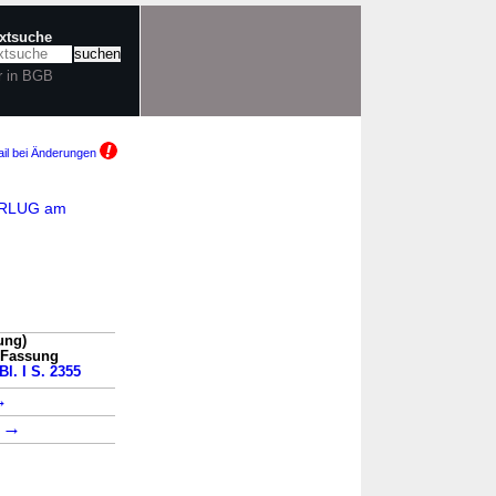
extsuche
r in BGB
il bei Änderungen
edRLUG am
ung)
n Fassung
Bl. I S. 2355
→
→
1