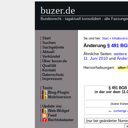
buzer.de
Bundesrecht - tagaktuell konsolidiert - alle Fassunge
Start
Sie sind hier:
Start
>
Inhaltsver
Suchen
Änderung
§ 491 B
Sachgebiete
Aktuell
Ähnliche Seiten:
weitere
Verkündet
11. Juni 2010
und
Änder
Über buzer.de
Qualität
Hervorhebungen:
alter 
Kontakt
Datenschutz
Impressum
Tools:
§ 491 BGB 
in der vor dem 11.
Blog-Plugin
Mobilversion
(keine früh
Update via:
←
Web-Widget
vorherige 
Feed
Rechtskataster