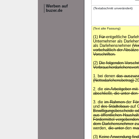
Werben auf
(Textabschnitt unverändert)
buzer.de
(Text alte Fassung)
(1)
Für
entgeltliche Darl
Unternehmer als Darlehe
als Darlehensnehmer
(Ve
vorbehaltlich der Absätz
Vorschriften.
(2)
Die folgenden Vorschr
Verbraucherdarlehensvert
1. bei denen
das auszuza
(Nettodarlehensbetrag)
2
2. die
ein Arbeitgeber mi
abschließt, die unter den
3. die
im Rahmen
der
Fö
und
des Städtebaus
auf 
Bewilligungsbescheide o
aus öffentlichen Haushalt
Fördermittel vergebenden 
dem Darlehensnehmer zu
werden,
die unter
den
mar
(3)
Keine Anwendung find