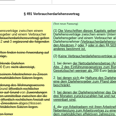
§ 491 Verbraucherdarlehensvertrag
(Text neue Fassung)
ehensverträge zwischen einem
(1)
Die Vorschriften dieses Kapitels gelte
nsgeber und einem Verbraucher
Darlehensverträge zwischen einem Unter
rbraucherdarlehensvertrag) gelten
Darlehensgeber und einem Verbraucher al
e
2
und
3
ergänzend die folgenden
Darlehensnehmer
(Verbraucherdarlehensve
den Absätzen
2
oder
3
oder in den §§ 503
anderes bestimmt ist.
iften finden keine Anwendung auf
räge,
(2)
Keine Verbraucherdarlehensverträge si
hlende Darlehen
1. bei denen
der Nettodarlehensbetrag (Ar
00 Euro
nicht übersteigt,
Abs. 2 des Einführungsgesetzes zum Bür
Gesetzbuche) weniger als
200 Euro
beträ
t seinem Arbeitnehmer zu Zinsen
 marktüblichen Sätzen liegen,
2.
bei denen sich
die
Haftung des Darleh
eine dem Darlehensgeber zum Pfand übe
rderung des Wohnungswesens
beschränkt,
Grund
öffentlich-rechtlicher
der auf Grund
von
Zuwendungen
3.
bei denen der Darlehensnehmer das Da
en unmittelbar zwischen der die
drei Monaten zurückzuzahlen hat und nur
öffentlich-rechtlichen Anstalt und
vereinbart sind,
 Zinssätzen
abgeschlossen
ktüblichen Sätzen liegen.
4.
die
von Arbeitgebern mit ihren Arbeitn
Nebenleistung zum Arbeitsvertrag zu eine
en ferner
dem marktüblichen effektiven Jahreszins