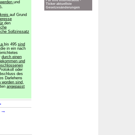
Für Ihre Internetseite -
 werden
und
Ticker aktuellste
n,
Gesetzesänderungen
nkreis
auf Grund
teresse
für
den
iche
che Sollzinssatz
1a
bis 495
sind
,
die in ein nach
errichtetes
r
durch einen
andekommen und
geschlossenen
rotokoll oder
Abschluss des
des Darlehens
worden sind,
sten
angepasst
→
→
1