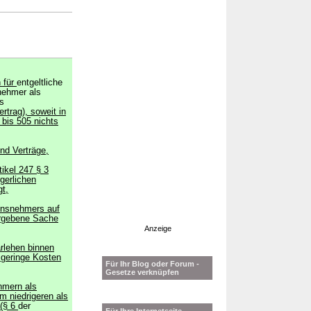
n für
entgeltliche
nehmer als
s
rtrag), soweit in
 bis 505 nichts
nd Verträge,
tikel 247 § 3
gerlichen
gt,
ensnehmers auf
rgebene Sache
Anzeige
rlehen binnen
 geringe Kosten
Für Ihr Blog oder Forum -
Gesetze verknüpfen
ehmern als
m niedrigeren als
 (§ 6
der