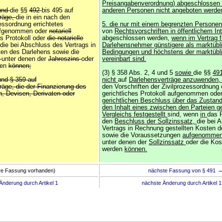
Preisangabenverordnung) abgeschlossen
und
die §§
492
bis 495 auf
anderen Personen nicht angeboten werde
träge,
die in ein nach den
zessordnung errichtetes
5. die nur mit einem begrenzten Persone
 aufgenommen oder
notariell
von
Rechtsvorschriften in öffentlichem In
s Protokoll oder
die notarielle
abgeschlossen werden,
wenn im Vertrag 
die bei Abschluss des Vertrags in
Darlehensnehmer günstigere als marktübl
en des Darlehens sowie die
Bedingungen und höchstens der marktübli
,
unter denen der
Jahreszins
oder
vereinbart sind.
den
können;
(3) § 358 Abs. 2, 4 und 5
sowie
die §§
49
und § 359 auf
nicht
auf
Darlehensverträge anzuwenden
räge, die der Finanzierung des
den Vorschriften der Zivilprozessordnung 
, Devisen, Derivaten oder
gerichtliches Protokoll aufgenommen ode
gerichtlichen Beschluss über das Zust
den Inhalt eines zwischen den Parteien 
Vergleichs festgestellt
sind, wenn
in
das P
den
Beschluss der Sollzinssatz,
die bei 
Vertrags in Rechnung gestellten Kosten 
sowie die Voraussetzungen
aufgenommen 
unter denen der
Sollzinssatz
oder die Ko
werden
können.
ere Fassung vorhanden)
nächste Fassung von § 491
Änderung durch Artikel 1
nächste Änderung durch Artikel 