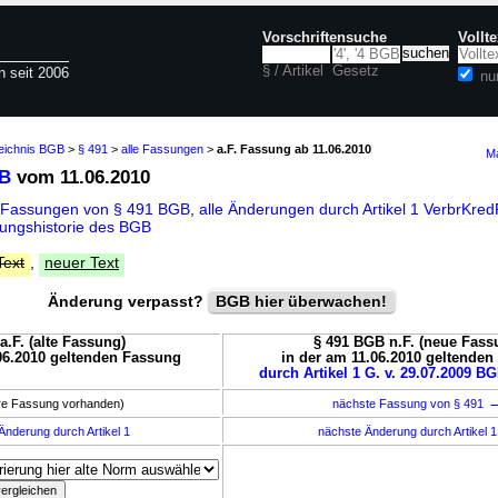
Vorschriftensuche
Vollt
§ / Artikel
Gesetz
n seit 2006
nu
zeichnis BGB
>
§ 491
>
alle Fassungen
>
a.F. Fassung ab 11.06.2010
Ma
GB
vom 11.06.2010
 Fassungen von § 491 BGB
,
alle Änderungen durch Artikel 1 VerbrKr
ungshistorie des BGB
Text
,
neuer Text
Änderung verpasst?
BGB hier überwachen!
a.F. (alte Fassung)
§ 491 BGB n.F. (neue Fass
06.2010 geltenden Fassung
in der am 11.06.2010 geltende
durch Artikel 1 G. v. 29.07.2009 BG
ere Fassung vorhanden)
nächste Fassung von § 491
Änderung durch Artikel 1
nächste Änderung durch Artikel 