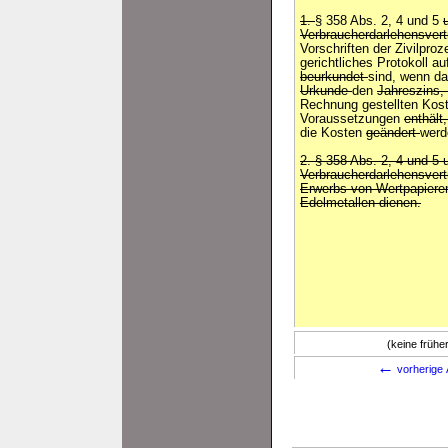
1.
§ 358 Abs. 2, 4 und 5
Verbraucherdarlehensver
Vorschriften der Zivilpro
gerichtliches Protokoll
beurkundet
sind, wenn da
Urkunde
den
Jahreszins,
Rechnung gestellten Kost
Voraussetzungen
enthält
die Kosten
geändert
wer
2. § 358 Abs. 2, 4 und 5 
Verbraucherdarlehensvert
Erwerbs von Wertpapieren
Edelmetallen dienen.
(keine früh
←
vorherige 