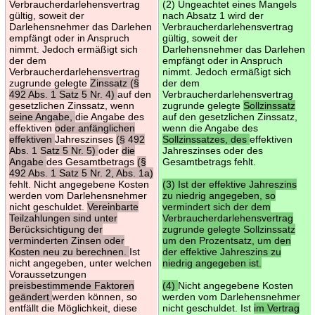
Verbraucherdarlehensvertrag
(2) Ungeachtet eines Mangels
gültig, soweit der
nach Absatz 1 wird der
Darlehensnehmer das Darlehen
Verbraucherdarlehensvertrag
empfängt oder in Anspruch
gültig, soweit der
nimmt. Jedoch ermäßigt sich
Darlehensnehmer das Darlehen
der dem
empfängt oder in Anspruch
Verbraucherdarlehensvertrag
nimmt. Jedoch ermäßigt sich
zugrunde gelegte
Zinssatz (§
der dem
492 Abs. 1 Satz 5 Nr. 4)
auf den
Verbraucherdarlehensvertrag
gesetzlichen Zinssatz, wenn
zugrunde gelegte
Sollzinssatz
seine Angabe,
die Angabe des
auf den gesetzlichen Zinssatz,
effektiven
oder anfänglichen
wenn die Angabe des
effektiven
Jahreszinses
(§ 492
Sollzinssatzes, des
effektiven
Abs. 1 Satz 5 Nr. 5)
oder
die
Jahreszinses oder des
Angabe
des Gesamtbetrags
(§
Gesamtbetrags fehlt.
492 Abs. 1 Satz 5 Nr. 2, Abs. 1a)
fehlt. Nicht angegebene Kosten
(3) Ist der effektive Jahreszins
werden vom Darlehensnehmer
zu niedrig angegeben, so
nicht geschuldet.
Vereinbarte
vermindert sich der dem
Teilzahlungen sind unter
Verbraucherdarlehensvertrag
Berücksichtigung der
zugrunde gelegte Sollzinssatz
verminderten Zinsen oder
um den Prozentsatz, um den
Kosten neu zu berechnen.
Ist
der effektive Jahreszins zu
nicht angegeben, unter welchen
niedrig angegeben ist.
Voraussetzungen
preisbestimmende Faktoren
(4)
Nicht angegebene Kosten
geändert
werden können, so
werden vom Darlehensnehmer
entfällt die Möglichkeit, diese
nicht geschuldet. Ist
im Vertrag