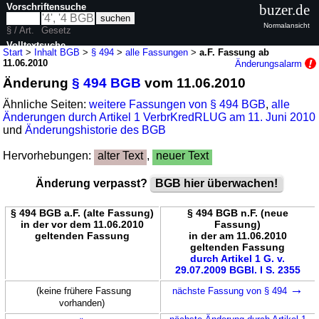
Vorschriftensuche
buzer.de
Normalansicht
§ / Art.
Gesetz
Volltextsuche
Start
>
Inhalt BGB
>
§ 494
>
alle Fassungen
>
a.F. Fassung ab
11.06.2010
Änderungsalarm
nur in BGB
Änderung
§ 494 BGB
vom 11.06.2010
Ähnliche Seiten:
weitere Fassungen von § 494 BGB
,
alle
Änderungen durch Artikel 1 VerbrKredRLUG am 11. Juni 2010
und
Änderungshistorie des BGB
Hervorhebungen:
alter Text
,
neuer Text
Änderung verpasst?
BGB hier überwachen!
§ 494 BGB a.F. (alte Fassung)
§ 494 BGB n.F. (neue
in der vor dem 11.06.2010
Fassung)
geltenden Fassung
in der am 11.06.2010
geltenden Fassung
durch Artikel 1 G. v.
29.07.2009 BGBl. I S. 2355
→
(keine frühere Fassung
nächste Fassung von § 494
vorhanden)