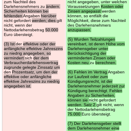
zum Nachteil des
nicht angegeben, unter welchen
Darlehensnehmers zu
ändern.
Voraussetzungen
Kosten oder
Sicherheiten können bei
Zinsen angepasst
werden
fehlenden
Angaben
hierüber
können, so entfällt die
nicht gefordert
werden; dies
gilt
Möglichkeit, diese zum Nachteil
nicht, wenn der
des Darlehensnehmers
Nettodarlehensbetrag
50.000
anzupassen.
Euro übersteigt.
(5) Wurden Teilzahlungen
(3) Ist
der
effektive oder der
vereinbart, ist deren Höhe vom
anfängliche effektive Jahreszins
Darlehensgeber unter
zu niedrig angegeben, so
Berücksichtigung der
vermindert
sich
der dem
verminderten Zinsen oder
Verbraucherdarlehensvertrag
Kosten neu
zu
berechnen.
zugrunde gelegte Zinssatz um
den
Prozentsatz, um den der
(6) Fehlen im Vertrag
Angaben
effektive oder anfängliche
zur Laufzeit oder zum
effektive Jahreszins zu niedrig
Kündigungsrecht, ist der
angegeben ist.
Darlehensnehmer jederzeit zur
Kündigung berechtigt. Fehlen
Angaben zu Sicherheiten,
können sie
nicht gefordert
werden. Satz 2
gilt nicht, wenn
der Nettodarlehensbetrag
75.000
Euro übersteigt.
(7) Der Darlehensgeber stellt
dem Darlehensnehmer eine