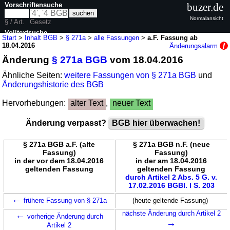
Vorschriftensuche
buzer.de
Normalansicht
§ / Art.
Gesetz
Volltextsuche
Start
>
Inhalt BGB
>
§ 271a
>
alle Fassungen
>
a.F. Fassung ab
18.04.2016
Änderungsalarm
nur in BGB
Änderung
§ 271a BGB
vom 18.04.2016
Ähnliche Seiten:
weitere Fassungen von § 271a BGB
und
Änderungshistorie des BGB
Hervorhebungen:
alter Text
,
neuer Text
Änderung verpasst?
BGB hier überwachen!
§ 271a BGB a.F. (alte
§ 271a BGB n.F. (neue
Fassung)
Fassung)
in der vor dem 18.04.2016
in der am 18.04.2016
geltenden Fassung
geltenden Fassung
durch Artikel 2 Abs. 5 G. v.
17.02.2016 BGBl. I S. 203
←
frühere Fassung von § 271a
(heute geltende Fassung)
←
nächste Änderung durch Artikel 2
vorherige Änderung durch
→
Artikel 2