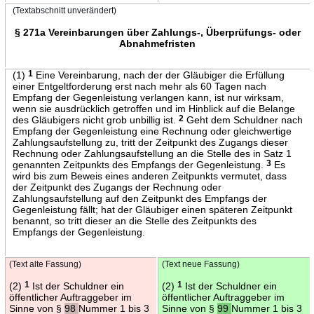
(Textabschnitt unverändert)
§ 271a Vereinbarungen über Zahlungs-, Überprüfungs- oder
Abnahmefristen
(1)
1
Eine Vereinbarung, nach der der Gläubiger die Erfüllung
einer Entgeltforderung erst nach mehr als 60 Tagen nach
Empfang der Gegenleistung verlangen kann, ist nur wirksam,
wenn sie ausdrücklich getroffen und im Hinblick auf die Belange
des Gläubigers nicht grob unbillig ist.
2
Geht dem Schuldner nach
Empfang der Gegenleistung eine Rechnung oder gleichwertige
Zahlungsaufstellung zu, tritt der Zeitpunkt des Zugangs dieser
Rechnung oder Zahlungsaufstellung an die Stelle des in Satz 1
genannten Zeitpunkts des Empfangs der Gegenleistung.
3
Es
wird bis zum Beweis eines anderen Zeitpunkts vermutet, dass
der Zeitpunkt des Zugangs der Rechnung oder
Zahlungsaufstellung auf den Zeitpunkt des Empfangs der
Gegenleistung fällt; hat der Gläubiger einen späteren Zeitpunkt
benannt, so tritt dieser an die Stelle des Zeitpunkts des
Empfangs der Gegenleistung.
(Text alte Fassung)
(Text neue Fassung)
(2)
1
Ist der Schuldner ein
(2)
1
Ist der Schuldner ein
öffentlicher Auftraggeber im
öffentlicher Auftraggeber im
Sinne von §
98
Nummer 1 bis 3
Sinne von §
99
Nummer 1 bis 3