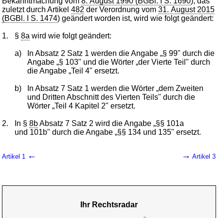
Bekanntmachung vom
8. August 1990 (BGBl. I S. 1690
), das
zuletzt durch Artikel
482
der Verordnung vom
31. August 2015
(BGBl. I S. 1474
) geändert worden ist, wird wie folgt geändert:
1.
§
8a
wird wie folgt geändert:
a)
In Absatz 2 Satz 1 werden die Angabe „§ 99" durch die
Angabe „§ 103" und die Wörter „der Vierte Teil" durch
die Angabe „Teil 4" ersetzt.
b)
In Absatz 7 Satz 1 werden die Wörter „dem Zweiten
und Dritten Abschnitt des Vierten Teils" durch die
Wörter „Teil 4 Kapitel 2" ersetzt.
2.
In §
8b
Absatz 7 Satz 2 wird die Angabe „§§ 101a
und 101b" durch die Angabe „§§ 134 und 135" ersetzt.
←
→
Artikel 1
Artikel 3
Ihr Rechtsradar