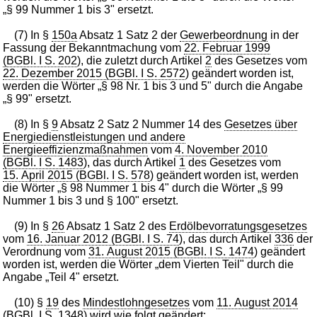
„§ 99 Nummer 1 bis 3" ersetzt.
(7) In §
150a
Absatz 1 Satz 2 der
Gewerbeordnung
in der
Fassung der Bekanntmachung vom
22. Februar 1999
(BGBl. I S. 202
), die zuletzt durch Artikel
2
des Gesetzes vom
22. Dezember 2015 (BGBl. I S. 2572
) geändert worden ist,
werden die Wörter „§ 98 Nr. 1 bis 3 und 5" durch die Angabe
„§ 99" ersetzt.
(8) In §
9
Absatz 2 Satz 2 Nummer 14 des
Gesetzes über
Energiedienstleistungen und andere
Energieeffizienzmaßnahmen
vom
4. November 2010
(BGBl. I S. 1483
), das durch Artikel
1
des Gesetzes vom
15. April 2015 (BGBl. I S. 578
) geändert worden ist, werden
die Wörter „§ 98 Nummer 1 bis 4" durch die Wörter „§ 99
Nummer 1 bis 3 und § 100" ersetzt.
(9) In §
26
Absatz 1 Satz 2 des
Erdölbevorratungsgesetzes
vom
16. Januar 2012 (BGBl. I S. 74
), das durch Artikel
336
der
Verordnung vom
31. August 2015 (BGBl. I S. 1474
) geändert
worden ist, werden die Wörter „dem Vierten Teil" durch die
Angabe „Teil 4" ersetzt.
(10) §
19
des
Mindestlohngesetzes
vom
11. August 2014
(BGBl. I S. 1348
) wird wie folgt geändert: