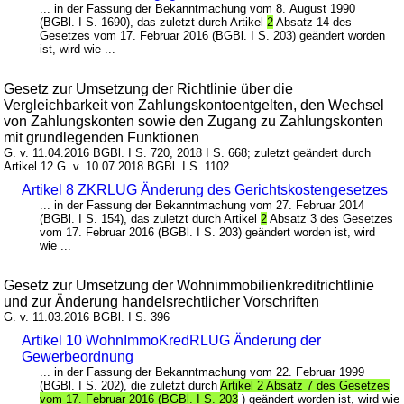
... in der Fassung der Bekanntmachung vom 8. August 1990
(BGBl. I S. 1690), das zuletzt durch Artikel
2
Absatz 14 des
Gesetzes vom 17. Februar 2016 (BGBl. I S. 203) geändert worden
ist, wird wie ...
Gesetz zur Umsetzung der Richtlinie über die
Vergleichbarkeit von Zahlungskontoentgelten, den Wechsel
von Zahlungskonten sowie den Zugang zu Zahlungskonten
mit grundlegenden Funktionen
G. v. 11.04.2016 BGBl. I S. 720, 2018 I S. 668; zuletzt geändert durch
Artikel 12 G. v. 10.07.2018 BGBl. I S. 1102
Artikel 8 ZKRLUG Änderung des Gerichtskostengesetzes
... in der Fassung der Bekanntmachung vom 27. Februar 2014
(BGBl. I S. 154), das zuletzt durch Artikel
2
Absatz 3 des Gesetzes
vom 17. Februar 2016 (BGBl. I S. 203) geändert worden ist, wird
wie ...
Gesetz zur Umsetzung der Wohnimmobilienkreditrichtlinie
und zur Änderung handelsrechtlicher Vorschriften
G. v. 11.03.2016 BGBl. I S. 396
Artikel 10 WohnImmoKredRLUG Änderung der
Gewerbeordnung
... in der Fassung der Bekanntmachung vom 22. Februar 1999
(BGBl. I S. 202), die zuletzt durch
Artikel 2 Absatz 7 des Gesetzes
vom 17. Februar 2016 (BGBl. I S. 203
) geändert worden ist, wird wie