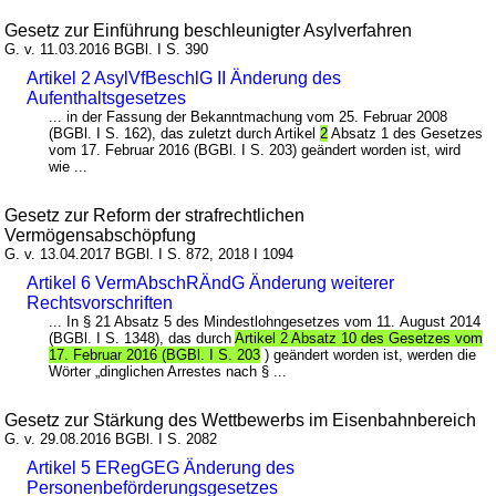
Gesetz zur Einführung beschleunigter Asylverfahren
G. v. 11.03.2016 BGBl. I S. 390
Artikel 2 AsylVfBeschlG II Änderung des
Aufenthaltsgesetzes
... in der Fassung der Bekanntmachung vom 25. Februar 2008
(BGBl. I S. 162), das zuletzt durch Artikel
2
Absatz 1 des Gesetzes
vom 17. Februar 2016 (BGBl. I S. 203) geändert worden ist, wird
wie ...
Gesetz zur Reform der strafrechtlichen
Vermögensabschöpfung
G. v. 13.04.2017 BGBl. I S. 872, 2018 I 1094
Artikel 6 VermAbschRÄndG Änderung weiterer
Rechtsvorschriften
... In § 21 Absatz 5 des Mindestlohngesetzes vom 11. August 2014
(BGBl. I S. 1348), das durch
Artikel 2 Absatz 10 des Gesetzes vom
17. Februar 2016 (BGBl. I S. 203
) geändert worden ist, werden die
Wörter „dinglichen Arrestes nach § ...
Gesetz zur Stärkung des Wettbewerbs im Eisenbahnbereich
G. v. 29.08.2016 BGBl. I S. 2082
Artikel 5 ERegGEG Änderung des
Personenbeförderungsgesetzes