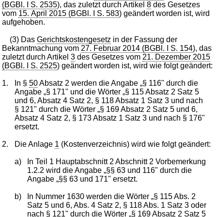
(BGBl. I S. 2535
), das zuletzt durch Artikel
8
des Gesetzes
vom
15. April 2015 (BGBl. I S. 583
) geändert worden ist, wird
aufgehoben.
(3) Das
Gerichtskostengesetz
in der Fassung der
Bekanntmachung vom
27. Februar 2014 (BGBl. I S. 154
), das
zuletzt durch Artikel
3
des Gesetzes vom
21. Dezember 2015
(BGBl. I S. 2525
) geändert worden ist, wird wie folgt geändert:
1.
In §
50
Absatz 2 werden die Angabe „§ 116" durch die
Angabe „§ 171" und die Wörter „§ 115 Absatz 2 Satz 5
und 6, Absatz 4 Satz 2, § 118 Absatz 1 Satz 3 und nach
§ 121" durch die Wörter „§ 169 Absatz 2 Satz 5 und 6,
Absatz 4 Satz 2, § 173 Absatz 1 Satz 3 und nach § 176"
ersetzt.
2.
Die Anlage
1
(Kostenverzeichnis) wird wie folgt geändert:
a)
In Teil 1 Hauptabschnitt 2 Abschnitt 2 Vorbemerkung
1.2.2 wird die Angabe „§§ 63 und 116" durch die
Angabe „§§ 63 und 171" ersetzt.
b)
In Nummer 1630 werden die Wörter „§ 115 Abs. 2
Satz 5 und 6, Abs. 4 Satz 2, § 118 Abs. 1 Satz 3 oder
nach § 121" durch die Wörter „§ 169 Absatz 2 Satz 5