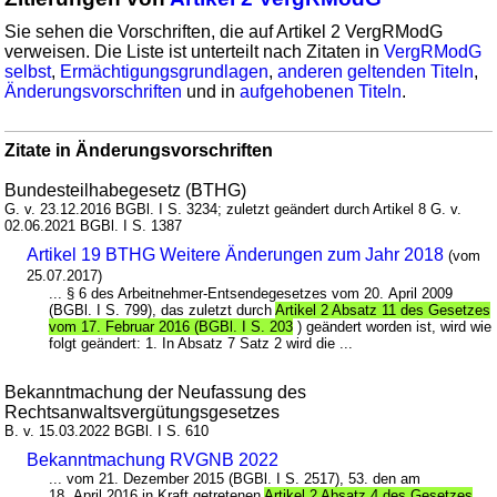
Sie sehen die Vorschriften, die auf Artikel 2 VergRModG
verweisen. Die Liste ist unterteilt nach Zitaten in
VergRModG
selbst
,
Ermächtigungsgrundlagen
,
anderen geltenden Titeln
,
Änderungsvorschriften
und in
aufgehobenen Titeln
.
Zitate in Änderungsvorschriften
Bundesteilhabegesetz (BTHG)
G. v. 23.12.2016 BGBl. I S. 3234; zuletzt geändert durch Artikel 8 G. v.
02.06.2021 BGBl. I S. 1387
Artikel 19 BTHG Weitere Änderungen zum Jahr 2018
(vom
25.07.2017)
... § 6 des Arbeitnehmer-Entsendegesetzes vom 20. April 2009
(BGBl. I S. 799), das zuletzt durch
Artikel 2 Absatz 11 des Gesetzes
vom 17. Februar 2016 (BGBl. I S. 203
) geändert worden ist, wird wie
folgt geändert: 1. In Absatz 7 Satz 2 wird die ...
Bekanntmachung der Neufassung des
Rechtsanwaltsvergütungsgesetzes
B. v. 15.03.2022 BGBl. I S. 610
Bekanntmachung RVGNB 2022
... vom 21. Dezember 2015 (BGBl. I S. 2517), 53. den am
18. April 2016 in Kraft getretenen
Artikel 2 Absatz 4 des Gesetzes