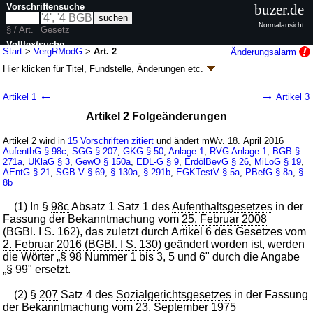
Vorschriftensuche
buzer.de
Normalansicht
§ / Art.
Gesetz
Volltextsuche
Start
>
VergRModG
>
Art. 2
Änderungsalarm
Hier klicken für
Titel, Fundstelle, Änderungen
etc.
nur in VergRModG
Artikel 2 -
←
→
Artikel 1
Artikel 3
Vergaberechtsmodernisierungsgesetz
Artikel 2 Folgeänderungen
(VergRModG)
G. v. 17.02.2016
BGBl. I S. 203
(
Nr. 8
); Geltung ab 18.04.2016, abweichend
Artikel 2 wird in
15 Vorschriften zitiert
und ändert mWv. 18. April 2016
siehe
Artikel 3
AufenthG
§ 98c
,
SGG
§ 207
,
GKG
§ 50
,
Anlage 1
,
RVG
Anlage 1
,
BGB
§
271a
,
UKlaG
§ 3
,
GewO
§ 150a
,
EDL-G
§ 9
,
ErdölBevG
§ 26
,
MiLoG
§ 19
,
16 Änderungen
|
Drucksachen / Entwurf / Begründung
|
AEntG
§ 21
,
SGB V
§ 69
,
§ 130a
,
§ 291b
,
EGKTestV
§ 5a
,
PBefG
§ 8a
,
§
wird in 20 Vorschriften zitiert
8b
(1) In §
98c
Absatz 1 Satz 1 des
Aufenthaltsgesetzes
in der
Fassung der Bekanntmachung vom
25. Februar 2008
(BGBl. I S. 162
), das zuletzt durch Artikel
6
des Gesetzes vom
2. Februar 2016 (BGBl. I S. 130
) geändert worden ist, werden
die Wörter „§ 98 Nummer 1 bis 3, 5 und 6" durch die Angabe
„§ 99" ersetzt.
(2) §
207
Satz 4 des
Sozialgerichtsgesetzes
in der Fassung
der Bekanntmachung vom
23. September 1975