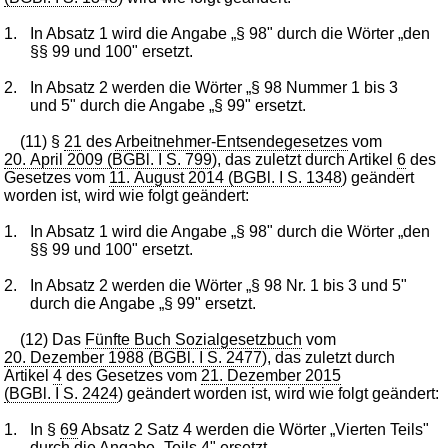
1.
In Absatz 1 wird die Angabe „§ 98" durch die Wörter „den
§§ 99 und 100" ersetzt.
2.
In Absatz 2 werden die Wörter „§ 98 Nummer 1 bis 3
und 5" durch die Angabe „§ 99" ersetzt.
(11) §
21
des
Arbeitnehmer-Entsendegesetzes
vom
20. April 2009 (BGBl. I S. 799
), das zuletzt durch Artikel
6
des
Gesetzes vom
11. August 2014 (BGBl. I S. 1348
) geändert
worden ist, wird wie folgt geändert:
1.
In Absatz 1 wird die Angabe „§ 98" durch die Wörter „den
§§ 99 und 100" ersetzt.
2.
In Absatz 2 werden die Wörter „§ 98 Nr. 1 bis 3 und 5"
durch die Angabe „§ 99" ersetzt.
(12) Das
Fünfte Buch Sozialgesetzbuch
vom
20. Dezember 1988 (BGBl. I S. 2477
), das zuletzt durch
Artikel
4
des Gesetzes vom
21. Dezember 2015
(BGBl. I S. 2424
) geändert worden ist, wird wie folgt geändert:
1.
In §
69
Absatz 2 Satz 4 werden die Wörter „Vierten Teils"
durch die Angabe „Teils 4" ersetzt.