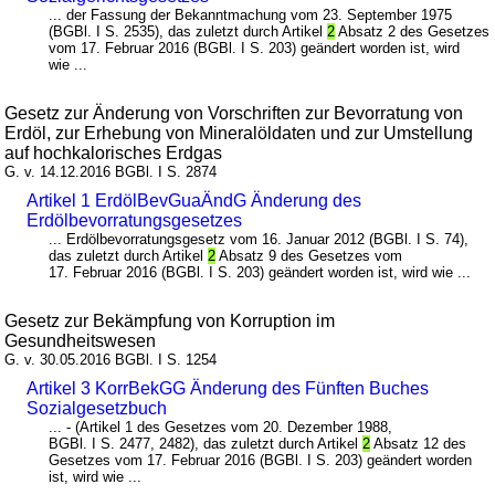
... der Fassung der Bekanntmachung vom 23. September 1975
(BGBl. I S. 2535), das zuletzt durch Artikel
2
Absatz 2 des Gesetzes
vom 17. Februar 2016 (BGBl. I S. 203) geändert worden ist, wird
wie ...
Gesetz zur Änderung von Vorschriften zur Bevorratung von
Erdöl, zur Erhebung von Mineralöldaten und zur Umstellung
auf hochkalorisches Erdgas
G. v. 14.12.2016 BGBl. I S. 2874
Artikel 1 ErdölBevGuaÄndG Änderung des
Erdölbevorratungsgesetzes
... Erdölbevorratungsgesetz vom 16. Januar 2012 (BGBl. I S. 74),
das zuletzt durch Artikel
2
Absatz 9 des Gesetzes vom
17. Februar 2016 (BGBl. I S. 203) geändert worden ist, wird wie ...
Gesetz zur Bekämpfung von Korruption im
Gesundheitswesen
G. v. 30.05.2016 BGBl. I S. 1254
Artikel 3 KorrBekGG Änderung des Fünften Buches
Sozialgesetzbuch
... - (Artikel 1 des Gesetzes vom 20. Dezember 1988,
BGBl. I S. 2477, 2482), das zuletzt durch Artikel
2
Absatz 12 des
Gesetzes vom 17. Februar 2016 (BGBl. I S. 203) geändert worden
ist, wird wie ...