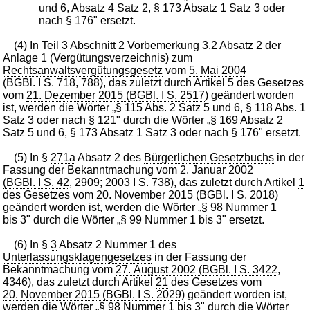
und 6, Absatz 4 Satz 2, § 173 Absatz 1 Satz 3 oder
nach § 176" ersetzt.
(4) In Teil 3 Abschnitt 2 Vorbemerkung 3.2 Absatz 2 der
Anlage
1
(Vergütungsverzeichnis) zum
Rechtsanwaltsvergütungsgesetz
vom
5. Mai 2004
(BGBl. I S. 718, 788
), das zuletzt durch Artikel
5
des Gesetzes
vom
21. Dezember 2015 (BGBl. I S. 2517
) geändert worden
ist, werden die Wörter „§ 115 Abs. 2 Satz 5 und 6, § 118 Abs. 1
Satz 3 oder nach § 121" durch die Wörter „§ 169 Absatz 2
Satz 5 und 6, § 173 Absatz 1 Satz 3 oder nach § 176" ersetzt.
(5) In §
271a
Absatz 2 des
Bürgerlichen Gesetzbuchs
in der
Fassung der Bekanntmachung vom
2. Januar 2002
(BGBl. I S. 42
, 2909; 2003 I S. 738), das zuletzt durch Artikel
1
des Gesetzes vom
20. November 2015 (BGBl. I S. 2018
)
geändert worden ist, werden die Wörter „§ 98 Nummer 1
bis 3" durch die Wörter „§ 99 Nummer 1 bis 3" ersetzt.
(6) In §
3
Absatz 2 Nummer 1 des
Unterlassungsklagengesetzes
in der Fassung der
Bekanntmachung vom
27. August 2002 (BGBl. I S. 3422
,
4346), das zuletzt durch Artikel
21
des Gesetzes vom
20. November 2015 (BGBl. I S. 2029
) geändert worden ist,
werden die Wörter „§ 98 Nummer 1 bis 3" durch die Wörter