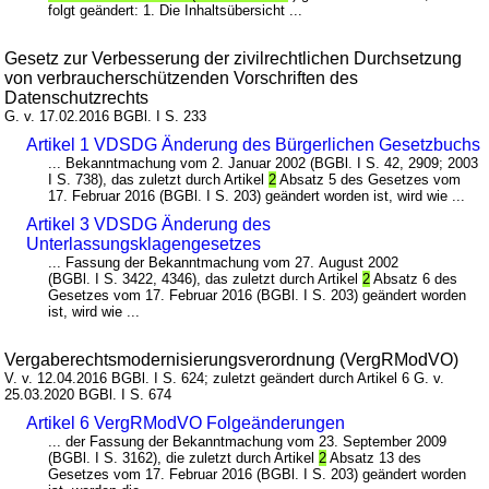
folgt geändert: 1. Die Inhaltsübersicht ...
Gesetz zur Verbesserung der zivilrechtlichen Durchsetzung
von verbraucherschützenden Vorschriften des
Datenschutzrechts
G. v. 17.02.2016 BGBl. I S. 233
Artikel 1 VDSDG Änderung des Bürgerlichen Gesetzbuchs
... Bekanntmachung vom 2. Januar 2002 (BGBl. I S. 42, 2909; 2003
I S. 738), das zuletzt durch Artikel
2
Absatz 5 des Gesetzes vom
17. Februar 2016 (BGBl. I S. 203) geändert worden ist, wird wie ...
Artikel 3 VDSDG Änderung des
Unterlassungsklagengesetzes
... Fassung der Bekanntmachung vom 27. August 2002
(BGBl. I S. 3422, 4346), das zuletzt durch Artikel
2
Absatz 6 des
Gesetzes vom 17. Februar 2016 (BGBl. I S. 203) geändert worden
ist, wird wie ...
Vergaberechtsmodernisierungsverordnung (VergRModVO)
V. v. 12.04.2016 BGBl. I S. 624; zuletzt geändert durch Artikel 6 G. v.
25.03.2020 BGBl. I S. 674
Artikel 6 VergRModVO Folgeänderungen
... der Fassung der Bekanntmachung vom 23. September 2009
(BGBl. I S. 3162), die zuletzt durch Artikel
2
Absatz 13 des
Gesetzes vom 17. Februar 2016 (BGBl. I S. 203) geändert worden