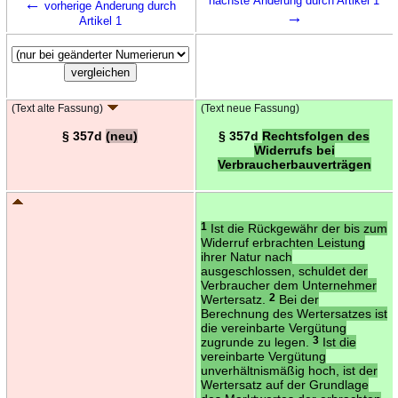
←
nächste Änderung durch Artikel 1
vorherige Änderung durch
→
Artikel 1
(Text alte Fassung)
(Text neue Fassung)
§ 357d
(neu)
§ 357d
Rechtsfolgen des
Widerrufs bei
Verbraucherbauverträgen
1
Ist die Rückgewähr der bis zum
Widerruf erbrachten Leistung
ihrer Natur nach
ausgeschlossen, schuldet der
Verbraucher dem Unternehmer
Wertersatz.
2
Bei der
Berechnung des Wertersatzes ist
die vereinbarte Vergütung
zugrunde zu legen.
3
Ist die
vereinbarte Vergütung
unverhältnismäßig hoch, ist der
Wertersatz auf der Grundlage