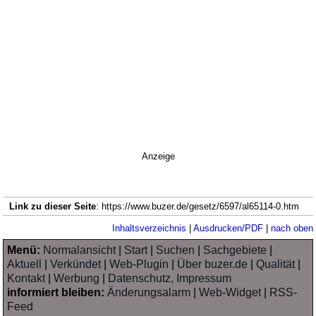
Anzeige
Link zu dieser Seite
: https://www.buzer.de/gesetz/6597/al65114-0.htm
Inhaltsverzeichnis
|
Ausdrucken/PDF
|
nach oben
Menü:
Normalansicht
|
Start
|
Suchen
|
Sachgebiete
|
Aktuell
|
Verkündet
|
Web-Plugin
|
Über buzer.de
|
Qualität
|
Kontakt
|
Werbung
|
Datenschutz, Impressum
informiert bleiben:
Änderungsalarm
|
Web-Widget
|
RSS-
Feed