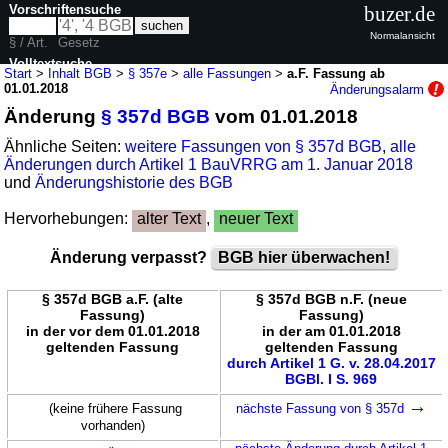
Vorschriftensuche
buzer.de
Normalansicht
§ / Art.
Gesetz
Volltextsuche
Start
>
Inhalt BGB
>
§ 357e
>
alle Fassungen
>
a.F. Fassung ab
01.01.2018
Änderungsalarm
nur in BGB
Änderung
§ 357d BGB
vom 01.01.2018
Ähnliche Seiten:
weitere Fassungen von § 357d BGB
,
alle
Änderungen durch Artikel 1 BauVRRG am 1. Januar 2018
und
Änderungshistorie des BGB
Hervorhebungen:
alter Text
,
neuer Text
Änderung verpasst?
BGB hier überwachen!
§ 357d BGB a.F. (alte
§ 357d BGB n.F. (neue
Fassung)
Fassung)
in der vor dem 01.01.2018
in der am 01.01.2018
geltenden Fassung
geltenden Fassung
durch Artikel 1 G. v. 28.04.2017
BGBl. I S. 969
→
(keine frühere Fassung
nächste Fassung von § 357d
vorhanden)