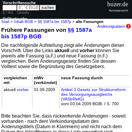
Vorschriftensuche
buzer.de
Normalansicht
§ / Art.
Gesetz
Volltextsuche
Start
>
Inhalt BGB
>
§§ 1587a bis 1587p
>
alte Fassungen
Änderungsalarm
Frühere Fassungen von
§§ 1587a
nur in BGB
bis 1587p BGB
Die nachfolgende Aufstellung zeigt alle Änderungen dieser
Vorschrift. Über die Links
aktuell
und
vorher
können Sie
jeweils alte Fassung (a.F.) und neue Fassung (n.F.)
vergleichen. Beim Änderungsgesetz finden Sie dessen
Volltext sowie die Begründung des Gesetzgebers.
vergleichen
mWv
neue Fassung durch
mit
(verkündet)
aktuell
vorher
01.09.2009
Artikel 3 Gesetz zur Strukturreform
des Versorgungsausgleichs
(VAStrRefG)
vom 03.04.2009 BGBl. I S. 700
Bitte beachten Sie, dass rückwirkende Änderungen - soweit
vorhanden - nach dem Verkündungsdatum des
Änderungstitels (Datum in Klammern) und nicht nach dem
Datum des Inkrafttretens in diese Liste einsortiert sind.