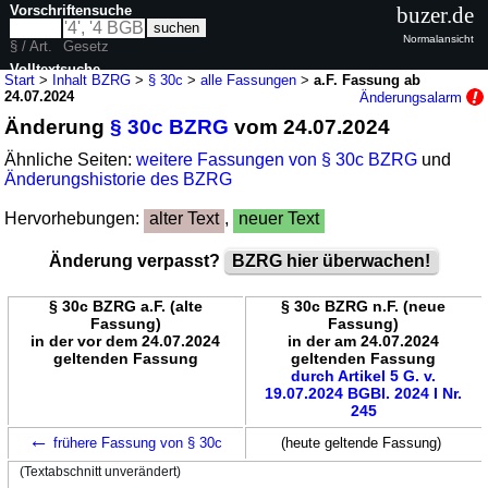
Vorschriftensuche
buzer.de
Normalansicht
§ / Art.
Gesetz
Volltextsuche
Start
>
Inhalt BZRG
>
§ 30c
>
alle Fassungen
>
a.F. Fassung ab
24.07.2024
Änderungsalarm
nur in BZRG
Änderung
§ 30c BZRG
vom 24.07.2024
Ähnliche Seiten:
weitere Fassungen von § 30c BZRG
und
Änderungshistorie des BZRG
Hervorhebungen:
alter Text
,
neuer Text
Änderung verpasst?
BZRG hier überwachen!
§ 30c BZRG a.F. (alte
§ 30c BZRG n.F. (neue
Fassung)
Fassung)
in der vor dem 24.07.2024
in der am 24.07.2024
geltenden Fassung
geltenden Fassung
durch Artikel 5 G. v.
19.07.2024 BGBl. 2024 I Nr.
245
←
frühere Fassung von § 30c
(heute geltende Fassung)
(Textabschnitt unverändert)