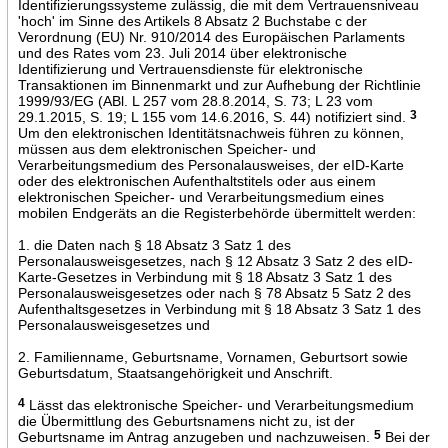
Identifizierungssysteme zulässig, die mit dem Vertrauensniveau
'hoch' im Sinne des Artikels 8 Absatz 2 Buchstabe c der
Verordnung (EU) Nr. 910/2014 des Europäischen Parlaments
und des Rates vom 23. Juli 2014 über elektronische
Identifizierung und Vertrauensdienste für elektronische
Transaktionen im Binnenmarkt und zur Aufhebung der Richtlinie
1999/93/EG (ABl. L 257 vom 28.8.2014, S. 73; L 23 vom
29.1.2015, S. 19; L 155 vom 14.6.2016, S. 44) notifiziert sind.
3
Um den elektronischen Identitätsnachweis führen zu können,
müssen aus dem elektronischen Speicher- und
Verarbeitungsmedium des Personalausweises, der eID-Karte
oder des elektronischen Aufenthaltstitels oder aus einem
elektronischen Speicher- und Verarbeitungsmedium eines
mobilen Endgeräts an die Registerbehörde übermittelt werden:
1. die Daten nach § 18 Absatz 3 Satz 1 des
Personalausweisgesetzes, nach § 12 Absatz 3 Satz 2 des eID-
Karte-Gesetzes in Verbindung mit § 18 Absatz 3 Satz 1 des
Personalausweisgesetzes oder nach § 78 Absatz 5 Satz 2 des
Aufenthaltsgesetzes in Verbindung mit § 18 Absatz 3 Satz 1 des
Personalausweisgesetzes und
2. Familienname, Geburtsname, Vornamen, Geburtsort sowie
Geburtsdatum, Staatsangehörigkeit und Anschrift.
4
Lässt das elektronische Speicher- und Verarbeitungsmedium
die Übermittlung des Geburtsnamens nicht zu, ist der
Geburtsname im Antrag anzugeben und nachzuweisen.
5
Bei der