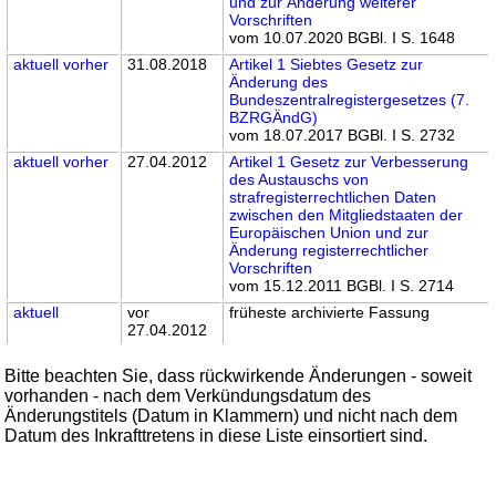
und zur Änderung weiterer
Vorschriften
vom 10.07.2020 BGBl. I S. 1648
aktuell
vorher
31.08.2018
Artikel 1 Siebtes Gesetz zur
Änderung des
Bundeszentralregistergesetzes (7.
BZRGÄndG)
vom 18.07.2017 BGBl. I S. 2732
aktuell
vorher
27.04.2012
Artikel 1 Gesetz zur Verbesserung
des Austauschs von
strafregisterrechtlichen Daten
zwischen den Mitgliedstaaten der
Europäischen Union und zur
Änderung registerrechtlicher
Vorschriften
vom 15.12.2011 BGBl. I S. 2714
aktuell
vor
früheste archivierte Fassung
27.04.2012
Bitte beachten Sie, dass rückwirkende Änderungen - soweit
vorhanden - nach dem Verkündungsdatum des
Änderungstitels (Datum in Klammern) und nicht nach dem
Datum des Inkrafttretens in diese Liste einsortiert sind.