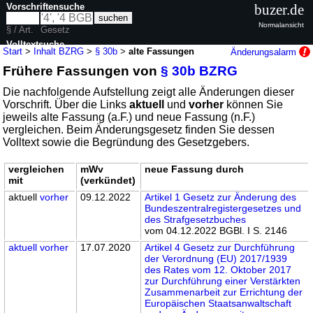
Vorschriftensuche
buzer.de
Normalansicht
§ / Art.
Gesetz
Volltextsuche
Start
>
Inhalt BZRG
>
§ 30b
>
alte Fassungen
Änderungsalarm
Frühere Fassungen von
§ 30b BZRG
nur in BZRG
Die nachfolgende Aufstellung zeigt alle Änderungen dieser
Vorschrift. Über die Links
aktuell
und
vorher
können Sie
jeweils alte Fassung (a.F.) und neue Fassung (n.F.)
vergleichen. Beim Änderungsgesetz finden Sie dessen
Volltext sowie die Begründung des Gesetzgebers.
vergleichen
mWv
neue Fassung durch
mit
(verkündet)
aktuell
vorher
09.12.2022
Artikel 1 Gesetz zur Änderung des
Bundeszentralregistergesetzes und
des Strafgesetzbuches
vom 04.12.2022 BGBl. I S. 2146
aktuell
vorher
17.07.2020
Artikel 4 Gesetz zur Durchführung
der Verordnung (EU) 2017/1939
des Rates vom 12. Oktober 2017
zur Durchführung einer Verstärkten
Zusammenarbeit zur Errichtung der
Europäischen Staatsanwaltschaft