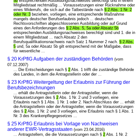
5b
entsprechenden Ausbildungsnachweises berechtigt und in einem
Mitgliedstaat rechtmäßig ... Voraussetzungen einer Rücknahme oder
eines Widerrufs, die sich auf die Tatbestände nach
§ 2 Abs. 1 Nr. 2
oder Nr. 3
beziehen, vorliegen, eine entsprechende Maßnahme
mangels deutscher Berufserlaubnis jedoch ... deutschen
Rechtsvorschriften abgeschlossenen Ausbildung oder auf Grund
eines den Anforderungen des
§ 2 Abs. 5, 5a oder Absatz 5b
entsprechenden Ausbildungsnachweises berechtigt sind und 1. die in
einem Mitgliedstaat ... nach Absatz 2 den
Berufsqualifikationsnachweis nach Satz 1 Nummer 2 nach.
§ 2 Abs.
5
und, 5a oder Absatz 5b gilt entsprechend mit der Maßgabe, dass
für wesentliche ...
§ 20 KrPflG Aufgaben der zuständigen Behörden
(vom
07.12.2007)
... Die Entscheidungen nach §
2
Abs. 1 trifft die zuständige Behörde
des Landes, in dem die Antragstellerin oder der ...
§ 23 KrPflG Weitergeltung der Erlaubnis zur Führung der
Berufsbezeichnungen
... erhält die Antragstellerin oder der Antragsteller, wenn die
Voraussetzungen des §
2
Abs. 1 Nr. 2 und 3 vorliegen, eine
Erlaubnis nach § 1 Abs. 1 Nr. 1 oder 2. Nach Abschluss der ... erhält
die Antragstellerin oder der Antragsteller, wenn die Voraussetzungen
des §
2
Abs. 1 Nr. 2 und 3 vorliegen, eine Erlaubnis nach § 1 Abs. 1
Nr. 3 des Krankenpflegegesetzes ...
§ 25 KrPflG Erlaubnis bei Vorlage von Nachweisen
anderer EWR-Vertragsstaaten
(vom 23.04.2016)
... Antragstellern, die die Voraussetzungen nach §
2
Abs. 1 Nr. 2