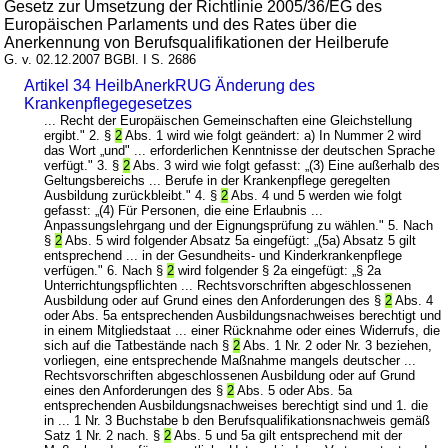
Gesetz zur Umsetzung der Richtlinie 2005/36/EG des
Europäischen Parlaments und des Rates über die
Anerkennung von Berufsqualifikationen der Heilberufe
G. v. 02.12.2007 BGBl. I S. 2686
Artikel 34 HeilbAnerkRUG Änderung des
Krankenpflegegesetzes
... Recht der Europäischen Gemeinschaften eine Gleichstellung
ergibt." 2. §
2
Abs. 1 wird wie folgt geändert: a) In Nummer 2 wird
das Wort „und" ... erforderlichen Kenntnisse der deutschen Sprache
verfügt." 3. §
2
Abs. 3 wird wie folgt gefasst: „(3) Eine außerhalb des
Geltungsbereichs ... Berufe in der Krankenpflege geregelten
Ausbildung zurückbleibt." 4. §
2
Abs. 4 und 5 werden wie folgt
gefasst: „(4) Für Personen, die eine Erlaubnis ...
Anpassungslehrgang und der Eignungsprüfung zu wählen." 5. Nach
§
2
Abs. 5 wird folgender Absatz 5a eingefügt: „(5a) Absatz 5 gilt
entsprechend ... in der Gesundheits- und Kinderkrankenpflege
verfügen." 6. Nach §
2
wird folgender § 2a eingefügt: „§ 2a
Unterrichtungspflichten ... Rechtsvorschriften abgeschlossenen
Ausbildung oder auf Grund eines den Anforderungen des §
2
Abs. 4
oder Abs. 5a entsprechenden Ausbildungsnachweises berechtigt und
in einem Mitgliedstaat ... einer Rücknahme oder eines Widerrufs, die
sich auf die Tatbestände nach §
2
Abs. 1 Nr. 2 oder Nr. 3 beziehen,
vorliegen, eine entsprechende Maßnahme mangels deutscher ...
Rechtsvorschriften abgeschlossenen Ausbildung oder auf Grund
eines den Anforderungen des §
2
Abs. 5 oder Abs. 5a
entsprechenden Ausbildungsnachweises berechtigt sind und 1. die
in ... 1 Nr. 3 Buchstabe b den Berufsqualifikationsnachweis gemäß
Satz 1 Nr. 2 nach. §
2
Abs. 5 und 5a gilt entsprechend mit der