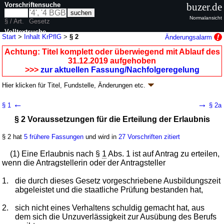
Vorschriftensuche
buzer.de
Normalansicht
§ / Art.
Gesetz
Volltextsuche
Start
>
Inhalt KrPflG
>
§ 2
Änderungsalarm
nur in KrPflG
Achtung: Titel komplett oder überwiegend mit Ablauf des
31.12.2019 aufgehoben
>>>
zur aktuellen Fassung/Nachfolgeregelung
Hier klicken für
Titel, Fundstelle, Änderungen
etc.
§ 2 - Krankenpflegegesetz (KrPflG)
←
→
§ 1
§ 2a
Artikel 1 G. v. 16.07.2003
BGBl. I S. 1442
; zuletzt geändert durch
Artikel 12
§ 2 Voraussetzungen für die Erteilung der Erlaubnis
G. v. 15.08.2019
BGBl. I S. 1307
; aufgehoben durch Artikel 15 G. v.
17.07.2017 BGBl. I S. 2581
Geltung ab 01.01.2004; FNA: 2124-23
Hebammen und Heilhilfsberufe
§ 2 hat
5 frühere Fassungen
und wird in
27 Vorschriften zitiert
15 weitere Fassungen
|
Drucksachen / Entwurf / Begründung
|
(1) Eine Erlaubnis nach §
1
Abs. 1 ist auf Antrag zu erteilen,
wird in 74 Vorschriften zitiert
wenn die Antragstellerin oder der Antragsteller
Abschnitt 1 Erlaubnis zum Führen von
Berufsbezeichnungen
1.
die durch dieses Gesetz vorgeschriebene Ausbildungszeit
abgeleistet und die staatliche Prüfung bestanden hat,
2.
sich nicht eines Verhaltens schuldig gemacht hat, aus
dem sich die Unzuverlässigkeit zur Ausübung des Berufs