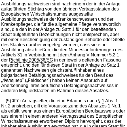
Ausbildungsnachweisen sind nach einem der in der Anlage
aufgeführten Stichtag von den übrigen Vertragsstaaten des
Europäischen Wirtschaftsraumes ausgestellte
Ausbildungsnachweise der Krankenschwestern und der
Krankenpfleger, die für die allgemeine Pflege verantwortlich
sind, die den in der Anlage zu Satz 1 für den betreffenden
Staat aufgeführten Bezeichnungen nicht entsprechen, aber
mit einer Bescheinigung der zuständigen Behörde oder Stelle
des Staates darüber vorgelegt werden, dass sie eine
Ausbildung abschließen, die den Mindestanforderungen des
Artikels 31 in Verbindung mit dem Anhang V Nummer 5.2.1
der
Richtlinie 2005/36/EG
in der jeweils geltenden Fassung
entspricht, und den für diesen Staat in der Anlage zu Satz 1
genannten Nachweisen gleichsteht.
5
Inhaber eines
bulgarischen Befähigungsnachweises für den Beruf des
„Фелдшер" („Feldscher") haben keinen Anspruch auf
Anerkennung ihres beruflichen Befähigungsnachweises in
anderen Mitgliedstaaten im Rahmen dieses Absatzes.
(5)
1
Für Antragsteller, die eine Erlaubnis nach §
1
Abs. 1
Nr. 2 anstreben, gilt die Voraussetzung des Absatzes 1 Nr. 1
als erfüllt, wenn aus einem Europäischen Berufsausweis oder
aus einem in einem anderen Vertragsstaat des Europäischen
Wirtschaftsraumes erworbenen Diplom hervorgeht, dass der
Inhaber eine Ausbildung erworben hat, die in diesem Staat für