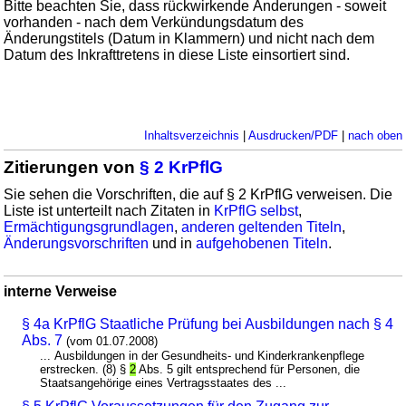
Bitte beachten Sie, dass rückwirkende Änderungen - soweit
vorhanden - nach dem Verkündungsdatum des
Änderungstitels (Datum in Klammern) und nicht nach dem
Datum des Inkrafttretens in diese Liste einsortiert sind.
Inhaltsverzeichnis
|
Ausdrucken/PDF
|
nach oben
Zitierungen von
§ 2 KrPflG
Sie sehen die Vorschriften, die auf § 2 KrPflG verweisen. Die
Liste ist unterteilt nach Zitaten in
KrPflG selbst
,
Ermächtigungsgrundlagen
,
anderen geltenden Titeln
,
Änderungsvorschriften
und in
aufgehobenen Titeln
.
interne Verweise
§ 4a KrPflG Staatliche Prüfung bei Ausbildungen nach § 4
Abs. 7
(vom 01.07.2008)
... Ausbildungen in der Gesundheits- und Kinderkrankenpflege
erstrecken. (8) §
2
Abs. 5 gilt entsprechend für Personen, die
Staatsangehörige eines Vertragsstaates des ...