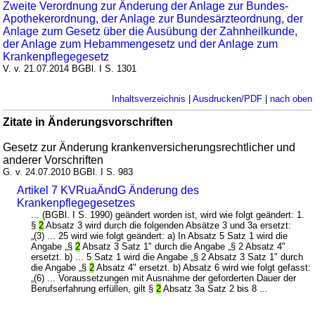
Zweite Verordnung zur Änderung der Anlage zur Bundes-
Apothekerordnung, der Anlage zur Bundesärzteordnung, der
Anlage zum Gesetz über die Ausübung der Zahnheilkunde,
der Anlage zum Hebammengesetz und der Anlage zum
Krankenpflegegesetz
V. v. 21.07.2014 BGBl. I S. 1301
Inhaltsverzeichnis
|
Ausdrucken/PDF
|
nach oben
Zitate in Änderungsvorschriften
Gesetz zur Änderung krankenversicherungsrechtlicher und
anderer Vorschriften
G. v. 24.07.2010 BGBl. I S. 983
Artikel 7 KVRuaÄndG Änderung des
Krankenpflegegesetzes
... (BGBl. I S. 1990) geändert worden ist, wird wie folgt geändert: 1.
§
2
Absatz 3 wird durch die folgenden Absätze 3 und 3a ersetzt:
„(3) ... 25 wird wie folgt geändert: a) In Absatz 5 Satz 1 wird die
Angabe „§
2
Absatz 3 Satz 1" durch die Angabe „§ 2 Absatz 4"
ersetzt. b) ... 5 Satz 1 wird die Angabe „§ 2 Absatz 3 Satz 1" durch
die Angabe „§
2
Absatz 4" ersetzt. b) Absatz 6 wird wie folgt gefasst:
„(6) ... Voraussetzungen mit Ausnahme der geforderten Dauer der
Berufserfahrung erfüllen, gilt §
2
Absatz 3a Satz 2 bis 8 ...