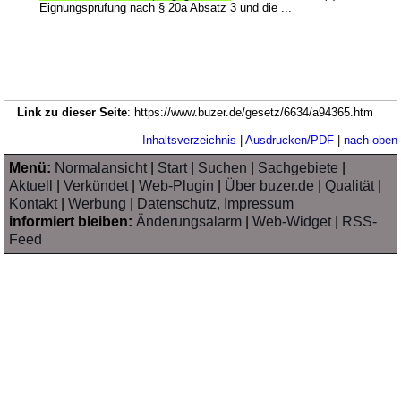
Eignungsprüfung nach § 20a Absatz 3 und die ...
Link zu dieser Seite
: https://www.buzer.de/gesetz/6634/a94365.htm
Inhaltsverzeichnis
|
Ausdrucken/PDF
|
nach oben
Menü:
Normalansicht
|
Start
|
Suchen
|
Sachgebiete
|
Aktuell
|
Verkündet
|
Web-Plugin
|
Über buzer.de
|
Qualität
|
Kontakt
|
Werbung
|
Datenschutz, Impressum
informiert bleiben:
Änderungsalarm
|
Web-Widget
|
RSS-
Feed