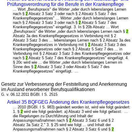
Prüfungsverordnung für die Berufe in der Krankenpflege
... Wort „Berufspraxis" die Wörter „oder durch lebenslanges Lernen
nach §
2
Absatz 3 Satz 3 oder nach § 2 Absatz 5 Satz 7 des
Krankenpflegegesetzes" ... Wörter „oder durch lebenslanges Lernen
nach § 2 Absatz 3 Satz 3 oder nach §
2
Absatz 5 Satz 7 des
Krankenpflegegesetzes" eingefügt. 3. In § 20b Absatz ... Wort
„Berufspraxis" die Wörter „oder durch lebenslanges Lernen nach §
2
Absatz 3a des Krankenpflegegesetzes in Verbindung mit § 2
Absatz 3 Satz 3 des ... lebenslanges Lernen nach § 2 Absatz 3a des
Krankenpflegegesetzes in Verbindung mit §
2
Absatz 3 Satz 3 des
Krankenpflegegesetzes oder nach § 2 Absatz 5 Satz 7 des ... in
Verbindung mit § 2 Absatz 3 Satz 3 des Krankenpflegegesetzes oder
nach §
2
Absatz 5 Satz 7 des Krankenpflegegesetzes" eingefügt. 4.
§ 20c wird wie ... die Wörter „oder durch lebenslanges Lernen im
Sinne des §
2
Absatz 3 Satz 3 oder Absatz 5 Satz 7 des
Krankenpflegegesetzes" eingefügt. ...
Gesetz zur Verbesserung der Feststellung und Anerkennung
im Ausland erworbener Berufsqualifikationen
G. v. 06.12.2011 BGBl. I S. 2515
Artikel 35 BQFGEG Änderung des Krankenpflegegesetzes
... 2010 (BGBl. I S. 983) geändert worden ist, wird wie folgt geändert:
1. §
2
wird wie folgt geändert: a) Absatz 3 wird wie folgt gefasst: ...
die Regelungen zu Durchführung und Inhalt der
Anpassungsmaßnahmen nach §
2
Absatz 3 Satz 6 und § 2
Absatz 3a Satz 2." 3. § 25 wird wie folgt ... und Inhalt der
Anpassungsmaßnahmen nach § 2 Absatz 3 Satz 6 und §
2