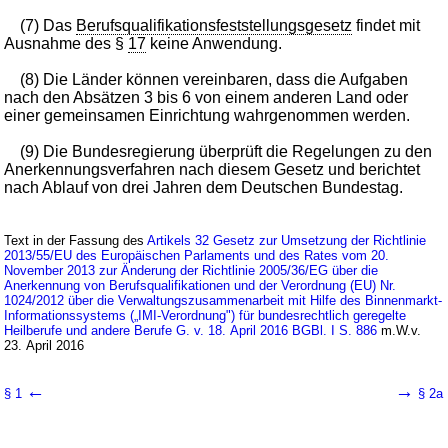
(7) Das
Berufsqualifikationsfeststellungsgesetz
findet mit
Ausnahme des §
17
keine Anwendung.
(8) Die Länder können vereinbaren, dass die Aufgaben
nach den Absätzen 3 bis 6 von einem anderen Land oder
einer gemeinsamen Einrichtung wahrgenommen werden.
(9) Die Bundesregierung überprüft die Regelungen zu den
Anerkennungsverfahren nach diesem Gesetz und berichtet
nach Ablauf von drei Jahren dem Deutschen Bundestag.
Text in der Fassung des
Artikels 32 Gesetz zur Umsetzung der Richtlinie
2013/55/EU des Europäischen Parlaments und des Rates vom 20.
November 2013 zur Änderung der Richtlinie 2005/36/EG über die
Anerkennung von Berufsqualifikationen und der Verordnung (EU) Nr.
1024/2012 über die Verwaltungszusammenarbeit mit Hilfe des Binnenmarkt-
Informationssystems („IMI-Verordnung") für bundesrechtlich geregelte
Heilberufe und andere Berufe G. v. 18. April 2016 BGBl. I S. 886
m.W.v.
23. April 2016
←
→
§ 1
§ 2a