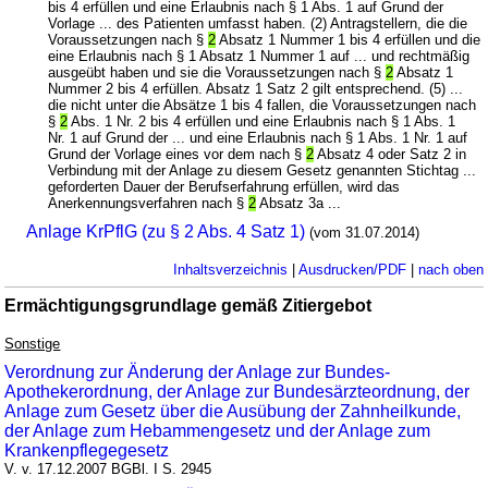
bis 4 erfüllen und eine Erlaubnis nach § 1 Abs. 1 auf Grund der
Vorlage ... des Patienten umfasst haben. (2) Antragstellern, die die
Voraussetzungen nach §
2
Absatz 1 Nummer 1 bis 4 erfüllen und die
eine Erlaubnis nach § 1 Absatz 1 Nummer 1 auf ... und rechtmäßig
ausgeübt haben und sie die Voraussetzungen nach §
2
Absatz 1
Nummer 2 bis 4 erfüllen. Absatz 1 Satz 2 gilt entsprechend. (5) ...
die nicht unter die Absätze 1 bis 4 fallen, die Voraussetzungen nach
§
2
Abs. 1 Nr. 2 bis 4 erfüllen und eine Erlaubnis nach § 1 Abs. 1
Nr. 1 auf Grund der ... und eine Erlaubnis nach § 1 Abs. 1 Nr. 1 auf
Grund der Vorlage eines vor dem nach §
2
Absatz 4 oder Satz 2 in
Verbindung mit der Anlage zu diesem Gesetz genannten Stichtag ...
geforderten Dauer der Berufserfahrung erfüllen, wird das
Anerkennungsverfahren nach §
2
Absatz 3a ...
Anlage KrPflG (zu § 2 Abs. 4 Satz 1)
(vom 31.07.2014)
Inhaltsverzeichnis
|
Ausdrucken/PDF
|
nach oben
Ermächtigungsgrundlage gemäß Zitiergebot
Sonstige
Verordnung zur Änderung der Anlage zur Bundes-
Apothekerordnung, der Anlage zur Bundesärzteordnung, der
Anlage zum Gesetz über die Ausübung der Zahnheilkunde,
der Anlage zum Hebammengesetz und der Anlage zum
Krankenpflegegesetz
V. v. 17.12.2007 BGBl. I S. 2945