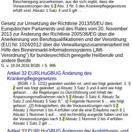
Bescheinigung anzuerkennen, aus der sich ergibt, dass die
Voraussetzungen des §
2
Abs. 1 Nr. 3 des Krankenpflegegesetzes
erfüllt sind. Absatz 1 Satz 4 und 5 gilt ...
Gesetz zur Umsetzung der Richtlinie 2013/55/EU des
Europäischen Parlaments und des Rates vom 20. November
2013 zur Änderung der Richtlinie 2005/36/EG über die
Anerkennung von Berufsqualifikationen und der Verordnung
(EU) Nr. 1024/2012 über die Verwaltungszusammenarbeit mit
Hilfe des Binnenmarkt-Informationssystems („IMI-
Verordnung") für bundesrechtlich geregelte Heilberufe und
andere Berufe
G. v. 18.04.2016 BGBl. I S. 886
Artikel 32 EURLHuGBUG Änderung des
Krankenpflegegesetzes
... (BGBl. I S. 1211) geändert worden ist, wird wie folgt geändert: 1. §
2
wird wie folgt geändert: a) Absatz 3 Satz 3 und 4 wird wie folgt
gefasst: ... die Regelungen zu Durchführung und Inhalt der
Anpassungsmaßnahmen nach §
2
Absatz 3 Satz 6, Absatz 3a
Satz 2 und Absatz 5 Satz 8,". d) Folgende Nummer 6 ... wie folgt
gefasst: „(2) Antragstellern, die die Voraussetzungen nach §
2
Absatz 1 Nummer 1 bis 4 erfüllen und die eine Erlaubnis nach § 1
Absatz 1 Nummer 1 auf ... und rechtmäßig ausgeübt haben und sie
die Voraussetzungen nach §
2
Absatz 1 Nummer 2 bis 4 erfüllen.
Absatz 1 Satz 2 gilt ...
Artikel 33 EURLHuGBUG Änderung der Ausbildungs- und