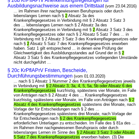
§ 20b KrPflAPrV Anerkennungsregelungen für
Ausbildungsnachweise aus einem Drittstaat
(vom 23.04.2016)
... im Rahmen ihrer nachgewiesenen Berufspraxis oder durch
lebenslanges Lernen nach §
2
Absatz 3a des
Krankenpflegegesetzes in Verbindung mit § 2 Absatz 3 Satz 3
des ... lebenslanges Lernen nach § 2 Absatz 3a des
Krankenpflegegesetzes in Verbindung mit §
2
Absatz 3 Satz 3 des
Krankenpflegegesetzes oder nach § 2 Absatz 5 Satz 7 des ... in
Verbindung mit § 2 Absatz 3 Satz 3 des Krankenpflegegesetzes oder
nach §
2
Absatz 5 Satz 7 des Krankenpflegegesetzes erworben
haben. Satz 1 gilt entsprechend ... in denen eine Prüfung der
Gleichwertigkeit des Ausbildungsstandes auf Grund der in §
2
Absatz 3 Satz 5 des Krankenpflegegesetzes vorliegenden Umstände
nicht durchgeführt ...
§ 20c KrPflAPrV Fristen, Bescheide,
Durchführungsbestimmungen
(vom 01.03.2020)
... nach § 1 Absatz 1 Nummer 2 des Krankenpflegegesetzes jeweils
in Verbindung mit
§ 2 Absatz 3, 3a, 4, 5, 5a, 5b oder Absatz 6 des
Krankenpflegegesetzes
kurzfristig, spätestens vier Monate, im Falle
von Anträgen nach § 2 Absatz 4 des ... Krankenpflegegesetzes
kurzfristig, spätestens vier Monate, im Falle von Anträgen nach
§ 2
Absatz 4 des Krankenpflegegesetzes
spätestens drei Monate, nach
Vorlage der für Entscheidungen nach § 2 des ...
Krankenpflegegesetzes spätestens drei Monate, nach Vorlage der
für Entscheidungen nach
§ 2 des Krankenpflegegesetzes
erforderlichen Unterlagen zu entscheiden. Im Falle des § 81a des ...
im Rahmen ihrer nachgewiesenen Berufspraxis oder durch
lebenslanges Lernen im Sinne des
§ 2 Absatz 3 Satz 3 oder Absatz
5 Satz 7 des Krankenpflegegesetzes
erworben haben. (3) Die