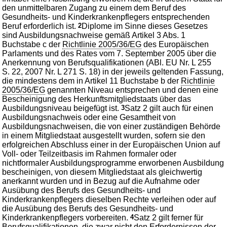
den unmittelbaren Zugang zu einem dem Beruf des
Gesundheits- und Kinderkrankenpflegers entsprechenden
Beruf erforderlich ist.
2
Diplome im Sinne dieses Gesetzes
sind Ausbildungsnachweise gemäß Artikel 3 Abs. 1
Buchstabe c der
Richtlinie 2005/36/EG
des Europäischen
Parlaments und des Rates vom 7. September 2005 über die
Anerkennung von Berufsqualifikationen (ABl. EU Nr. L 255
S. 22, 2007 Nr. L 271 S. 18) in der jeweils geltenden Fassung,
die mindestens dem in Artikel 11 Buchstabe b der
Richtlinie
2005/36/EG
genannten Niveau entsprechen und denen eine
Bescheinigung des Herkunftsmitgliedstaats über das
Ausbildungsniveau beigefügt ist.
3
Satz 2 gilt auch für einen
Ausbildungsnachweis oder eine Gesamtheit von
Ausbildungsnachweisen, die von einer zuständigen Behörde
in einem Mitgliedstaat ausgestellt wurden, sofern sie den
erfolgreichen Abschluss einer in der Europäischen Union auf
Voll- oder Teilzeitbasis im Rahmen formaler oder
nichtformaler Ausbildungsprogramme erworbenen Ausbildung
bescheinigen, von diesem Mitgliedstaat als gleichwertig
anerkannt wurden und in Bezug auf die Aufnahme oder
Ausübung des Berufs des Gesundheits- und
Kinderkrankenpflegers dieselben Rechte verleihen oder auf
die Ausübung des Berufs des Gesundheits- und
Kinderkrankenpflegers vorbereiten.
4
Satz 2 gilt ferner für
Berufsqualifikationen, die zwar nicht den Erfordernissen der