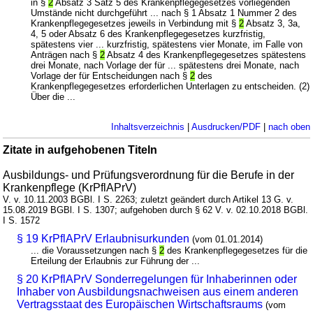
in §
2
Absatz 3 Satz 5 des Krankenpflegegesetzes vorliegenden
Umstände nicht durchgeführt ... nach § 1 Absatz 1 Nummer 2 des
Krankenpflegegesetzes jeweils in Verbindung mit §
2
Absatz 3, 3a,
4, 5 oder Absatz 6 des Krankenpflegegesetzes kurzfristig,
spätestens vier ... kurzfristig, spätestens vier Monate, im Falle von
Anträgen nach §
2
Absatz 4 des Krankenpflegegesetzes spätestens
drei Monate, nach Vorlage der für ... spätestens drei Monate, nach
Vorlage der für Entscheidungen nach §
2
des
Krankenpflegegesetzes erforderlichen Unterlagen zu entscheiden. (2)
Über die ...
Inhaltsverzeichnis
|
Ausdrucken/PDF
|
nach oben
Zitate in aufgehobenen Titeln
Ausbildungs- und Prüfungsverordnung für die Berufe in der
Krankenpflege (KrPflAPrV)
V. v. 10.11.2003 BGBl. I S. 2263; zuletzt geändert durch Artikel 13 G. v.
15.08.2019 BGBl. I S. 1307; aufgehoben durch § 62 V. v. 02.10.2018 BGBl.
I S. 1572
§ 19 KrPflAPrV Erlaubnisurkunden
(vom 01.01.2014)
... die Voraussetzungen nach §
2
des Krankenpflegegesetzes für die
Erteilung der Erlaubnis zur Führung der ...
§ 20 KrPflAPrV Sonderregelungen für Inhaberinnen oder
Inhaber von Ausbildungsnachweisen aus einem anderen
Vertragsstaat des Europäischen Wirtschaftsraums
(vom