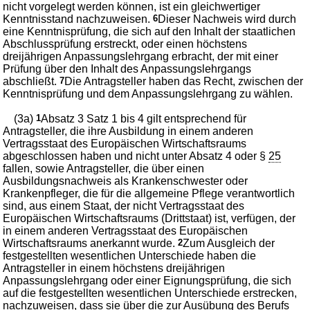
nicht vorgelegt werden können, ist ein gleichwertiger
Kenntnisstand nachzuweisen.
6
Dieser Nachweis wird durch
eine Kenntnisprüfung, die sich auf den Inhalt der staatlichen
Abschlussprüfung erstreckt, oder einen höchstens
dreijährigen Anpassungslehrgang erbracht, der mit einer
Prüfung über den Inhalt des Anpassungslehrgangs
abschließt.
7
Die Antragsteller haben das Recht, zwischen der
Kenntnisprüfung und dem Anpassungslehrgang zu wählen.
(3a)
1
Absatz 3 Satz 1 bis 4 gilt entsprechend für
Antragsteller, die ihre Ausbildung in einem anderen
Vertragsstaat des Europäischen Wirtschaftsraums
abgeschlossen haben und nicht unter Absatz 4 oder §
25
fallen, sowie Antragsteller, die über einen
Ausbildungsnachweis als Krankenschwester oder
Krankenpfleger, die für die allgemeine Pflege verantwortlich
sind, aus einem Staat, der nicht Vertragsstaat des
Europäischen Wirtschaftsraums (Drittstaat) ist, verfügen, der
in einem anderen Vertragsstaat des Europäischen
Wirtschaftsraums anerkannt wurde.
2
Zum Ausgleich der
festgestellten wesentlichen Unterschiede haben die
Antragsteller in einem höchstens dreijährigen
Anpassungslehrgang oder einer Eignungsprüfung, die sich
auf die festgestellten wesentlichen Unterschiede erstrecken,
nachzuweisen, dass sie über die zur Ausübung des Berufs