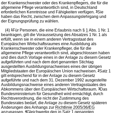
der Krankenschwester oder des Krankenpflegers, die für die
allgemeine Pflege verantwortlich sind, in Deutschland
erforderlichen Kenntnisse und Fähigkeiten verfügen.
3
Sie
haben das Recht, zwischen dem Anpassungslehrgang und
der Eignungsprüfung zu wählen.
(4)
1
Für Personen, die eine Erlaubnis nach §
1
Abs. 1 Nr. 1
beantragen, gilt die Voraussetzung des Absatzes 1 Nr. 1 als
erfüllt, wenn sie in einem anderen Vertragsstaat des
Europäischen Wirtschaftsraumes eine Ausbildung als
Krankenschwester oder Krankenpfleger, die für die
allgemeine Pflege verantwortlich sind, abgeschlossen haben
und dies durch Vorlage eines in der Anlage zu diesem Gesetz
aufgeführten und nach dem dort genannten Stichtag
ausgestellten Ausbildungsnachweises eines der übrigen
Mitgliedstaaten der Europäischen Union nachweisen.
2
Satz 1
gilt entsprechend für in der Anlage zu diesem Gesetz
aufgeführte und nach dem 31. Dezember 1992 ausgestellte
Ausbildungsnachweise eines anderen Vertragsstaates des
Abkommens über den Europäischen Wirtschaftsraum.
3
Das
Bundesministerium für Gesundheit wird ermächtigt, durch
Rechtsverordnung, die nicht der Zustimmung des
Bundesrates bedarf, die Anlage zu diesem Gesetz späteren
Änderungen des Anhangs zur
Richtlinie 2005/36/EG
anzupassen.
4
Gleichwertig den in Satz 1 genannten