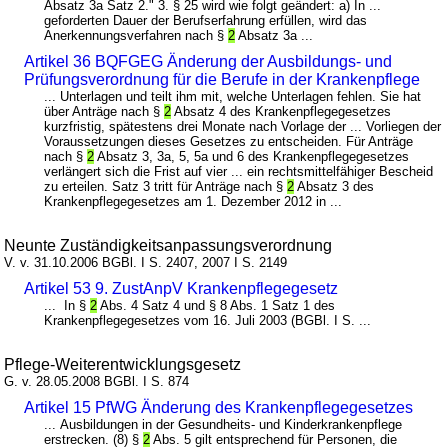
Absatz 3a Satz 2." 3. § 25 wird wie folgt geändert: a) In ...
geforderten Dauer der Berufserfahrung erfüllen, wird das
Anerkennungsverfahren nach §
2
Absatz 3a ...
Artikel 36 BQFGEG Änderung der Ausbildungs- und
Prüfungsverordnung für die Berufe in der Krankenpflege
... Unterlagen und teilt ihm mit, welche Unterlagen fehlen. Sie hat
über Anträge nach §
2
Absatz 4 des Krankenpflegegesetzes
kurzfristig, spätestens drei Monate nach Vorlage der ... Vorliegen der
Voraussetzungen dieses Gesetzes zu entscheiden. Für Anträge
nach §
2
Absatz 3, 3a, 5, 5a und 6 des Krankenpflegegesetzes
verlängert sich die Frist auf vier ... ein rechtsmittelfähiger Bescheid
zu erteilen. Satz 3 tritt für Anträge nach §
2
Absatz 3 des
Krankenpflegegesetzes am 1. Dezember 2012 in ...
Neunte Zuständigkeitsanpassungsverordnung
V. v. 31.10.2006 BGBl. I S. 2407, 2007 I S. 2149
Artikel 53 9. ZustAnpV Krankenpflegegesetz
... In §
2
Abs. 4 Satz 4 und § 8 Abs. 1 Satz 1 des
Krankenpflegegesetzes vom 16. Juli 2003 (BGBl. I S. ...
Pflege-Weiterentwicklungsgesetz
G. v. 28.05.2008 BGBl. I S. 874
Artikel 15 PfWG Änderung des Krankenpflegegesetzes
... Ausbildungen in der Gesundheits- und Kinderkrankenpflege
erstrecken. (8) §
2
Abs. 5 gilt entsprechend für Personen, die