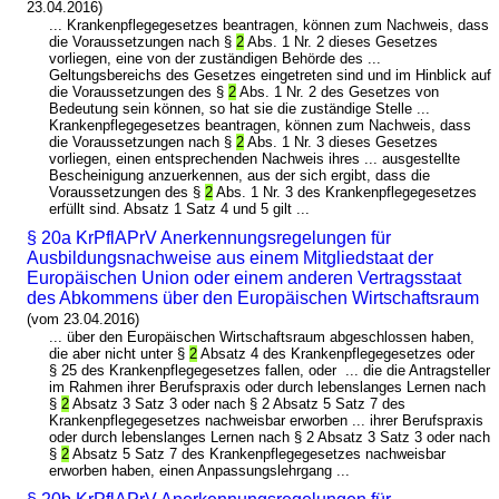
23.04.2016)
... Krankenpflegegesetzes beantragen, können zum Nachweis, dass
die Voraussetzungen nach §
2
Abs. 1 Nr. 2 dieses Gesetzes
vorliegen, eine von der zuständigen Behörde des ...
Geltungsbereichs des Gesetzes eingetreten sind und im Hinblick auf
die Voraussetzungen des §
2
Abs. 1 Nr. 2 des Gesetzes von
Bedeutung sein können, so hat sie die zuständige Stelle ...
Krankenpflegegesetzes beantragen, können zum Nachweis, dass
die Voraussetzungen nach §
2
Abs. 1 Nr. 3 dieses Gesetzes
vorliegen, einen entsprechenden Nachweis ihres ... ausgestellte
Bescheinigung anzuerkennen, aus der sich ergibt, dass die
Voraussetzungen des §
2
Abs. 1 Nr. 3 des Krankenpflegegesetzes
erfüllt sind. Absatz 1 Satz 4 und 5 gilt ...
§ 20a KrPflAPrV Anerkennungsregelungen für
Ausbildungsnachweise aus einem Mitgliedstaat der
Europäischen Union oder einem anderen Vertragsstaat
des Abkommens über den Europäischen Wirtschaftsraum
(vom 23.04.2016)
... über den Europäischen Wirtschaftsraum abgeschlossen haben,
die aber nicht unter §
2
Absatz 4 des Krankenpflegegesetzes oder
§ 25 des Krankenpflegegesetzes fallen, oder ... die die Antragsteller
im Rahmen ihrer Berufspraxis oder durch lebenslanges Lernen nach
§
2
Absatz 3 Satz 3 oder nach § 2 Absatz 5 Satz 7 des
Krankenpflegegesetzes nachweisbar erworben ... ihrer Berufspraxis
oder durch lebenslanges Lernen nach § 2 Absatz 3 Satz 3 oder nach
§
2
Absatz 5 Satz 7 des Krankenpflegegesetzes nachweisbar
erworben haben, einen Anpassungslehrgang ...