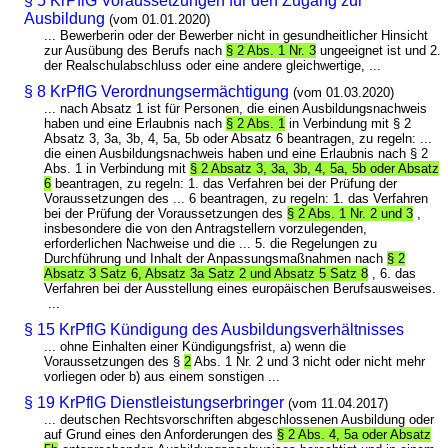
§ 5 KrPflG Voraussetzungen für den Zugang zur
Ausbildung
(vom 01.01.2020)
... Bewerberin oder der Bewerber nicht in gesundheitlicher Hinsicht
zur Ausübung des Berufs nach
§ 2 Abs. 1 Nr. 3
ungeeignet ist und 2.
der Realschulabschluss oder eine andere gleichwertige, ...
§ 8 KrPflG Verordnungsermächtigung
(vom 01.03.2020)
... nach Absatz 1 ist für Personen, die einen Ausbildungsnachweis
haben und eine Erlaubnis nach
§ 2 Abs. 1
in Verbindung mit § 2
Absatz 3, 3a, 3b, 4, 5a, 5b oder Absatz 6 beantragen, zu regeln: ...
die einen Ausbildungsnachweis haben und eine Erlaubnis nach § 2
Abs. 1 in Verbindung mit
§ 2 Absatz 3, 3a, 3b, 4, 5a, 5b oder Absatz
6
beantragen, zu regeln: 1. das Verfahren bei der Prüfung der
Voraussetzungen des ... 6 beantragen, zu regeln: 1. das Verfahren
bei der Prüfung der Voraussetzungen des
§ 2 Abs. 1 Nr. 2 und 3
,
insbesondere die von den Antragstellern vorzulegenden,
erforderlichen Nachweise und die ... 5. die Regelungen zu
Durchführung und Inhalt der Anpassungsmaßnahmen nach
§ 2
Absatz 3 Satz 6, Absatz 3a Satz 2 und Absatz 5 Satz 8
, 6. das
Verfahren bei der Ausstellung eines europäischen Berufsausweises.
...
§ 15 KrPflG Kündigung des Ausbildungsverhältnisses
... ohne Einhalten einer Kündigungsfrist, a) wenn die
Voraussetzungen des §
2
Abs. 1 Nr. 2 und 3 nicht oder nicht mehr
vorliegen oder b) aus einem sonstigen ...
§ 19 KrPflG Dienstleistungserbringer
(vom 11.04.2017)
... deutschen Rechtsvorschriften abgeschlossenen Ausbildung oder
auf Grund eines den Anforderungen des
§ 2 Abs. 4, 5a oder Absatz