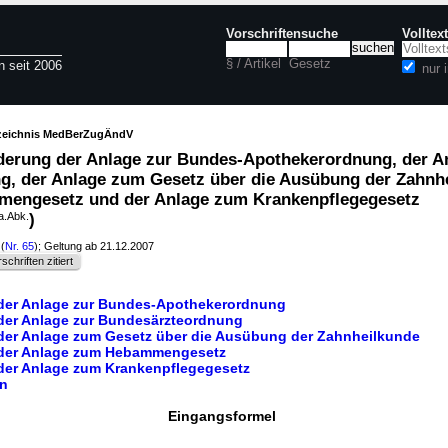
Vorschriftensuche
Volltex
§ / Artikel
Gesetz
n seit 2006
nur
rzeichnis MedBerZugÄndV
erung der Anlage zur Bundes-Apothekerordnung, der A
, der Anlage zum Gesetz über die Ausübung der Zahnhe
engesetz und der Anlage zum Krankenpflegegesetz
a.Abk.
)
(
Nr. 65
); Geltung ab 21.12.2007
schriften zitiert
 der Anlage zur Bundes-Apothekerordnung
 der Anlage zur Bundesärzteordnung
 der Anlage zum Gesetz über die Ausübung der Zahnheilkunde
 der Anlage zum Hebammengesetz
 der Anlage zum Krankenpflegegesetz
en
Eingangsformel