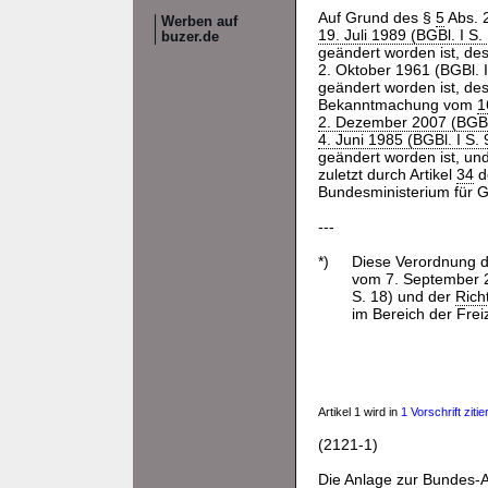
Auf Grund des §
5
Abs. 
Werben auf
19. Juli 1989 (BGBl. I S.
buzer.de
geändert worden ist, de
2. Oktober 1961 (BGBl. I 
geändert worden ist, de
Bekanntmachung vom
1
2. Dezember 2007 (BGBl
4. Juni 1985 (BGBl. I S.
geändert worden ist, un
zuletzt durch Artikel
34
d
Bundesministerium für G
---
*)
Diese Verordnung 
vom 7. September 20
S. 18) und der
Rich
im Bereich der Frei
Artikel 1 wird in
1 Vorschrift zitier
(2121-1)
Die Anlage zur
Bundes-A