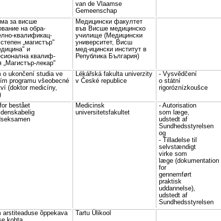
van de Vlaamse
Gemeenschap
ма за висше
Медицински факултет
ование на обра-
във Висше медицинско
елно-квалификац-
училище (Медицински
 степен „магистър"
университет, Висш
едицина" и
мед-ицински институт в
сионална квалиф-
Република България)
я „Магистър-лекар"
 o ukončení studia ve
Lékářská fakulta univerzity
- Vysvědčení
ním programu všeobecné
v České republice
o státní
tví (doktor medicíny,
rigoróznízkoušce
)
for bestået
Medicinsk
- Autorisation
denskabelig
universitetsfakultet
som læge,
seksamen
udstedt af
Sundhedsstyrelsen
og
- Tilladelse til
selvstændigt
virke som
læge (dokumentation
for
gennemført
praktisk
uddannelse),
udstedt af
Sundhedsstyrelsen
 arstiteaduse õppekava
Tartu Ülikool
se kohta