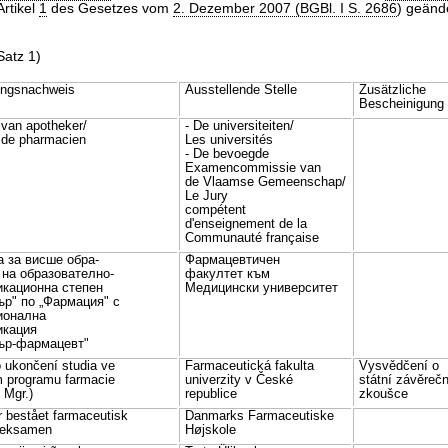
Artikel
1
des Gesetzes vom
2. Dezember 2007 (BGBl. I S. 2686
) geände
Satz 1)
ungsnachweis
Ausstellende Stelle
Zusätzliche
Bescheinigung
van apotheker/
- De universiteiten/
 de pharmacien
Les universités
- De bevoegde
Examencommissie van
de Vlaamse Gemeenschap/
Le Jury
compétent
d'enseignement de la
Communauté française
 за висше обра-
Фармацевтичен
 на образователно-
факултет към
кационна степен
Медицински университет
ър" по „Фармация" с
ионална
икация
ър-фармацевт"
 ukončení studia ve
Farmaceutická fakulta
Vysvědčení o
m programu farmacie
univerzity v České
státní závěreč
 Mgr.)
republice
zkoušce
r bestået farmaceutisk
Danmarks Farmaceutiske
teksamen
Højskole