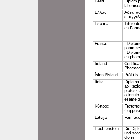
Eesti
Diplom p
läbimise
Ελλάς
Άδεια ά
επαγγέλ
España
Título d
en Farm
France
- Diplôm
pharmac
- Diplôm
en phar
Ireland
Certific
Pharmac
Ísland/Island
Próf i ly
Italia
Diploma o
abilitazi
professi
ottenuto
esame d
Κύπρος
Πιστοπο
Φαρμακο
Latvija
Farmace
Liechtenstein
Die Dip
und son
die in