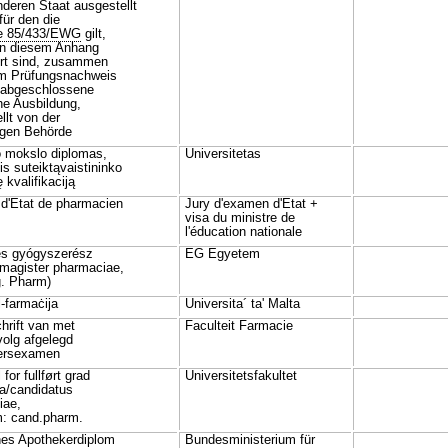
deren Staat ausgestellt
für den die
ie 85/433/EWG
gilt,
in diesem Anhang
hrt sind, zusammen
em Prüfungsnachweis
e abgeschlossene
he Ausbildung,
llt von der
igen Behörde
o mokslo diplomas,
Universitetas
is suteiktąvaistininko
 kvalifikaciją
d'Etat de pharmacien
Jury d'examen d'Etat +
visa du ministre de
l'éducation nationale
es gyógyszerész
EG Egyetem
(magister pharmaciae,
g. Pharm)
l-farmaċija
Universita´ ta' Malta
hrift van met
Faculteit Farmacie
olg afgelegd
ersexamen
for fullført grad
Universitetsfakultet
a/candidatus
iae,
m: cand.pharm.
hes Apothekerdiplom
Bundesministerium für