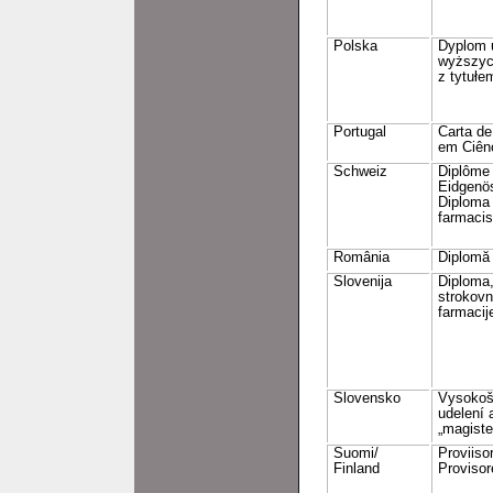
Polska
Dyplom 
wyższyc
z tytułe
Portugal
Carta de
em Ciên
Schweiz
Diplôme
Eidgenö
Diploma 
farmacis
România
Diplomă 
Slovenija
Diploma,
strokovn
farmacij
Slovensko
Vysokoš
udelení 
„magiste
Suomi/
Proviisor
Finland
Proviso