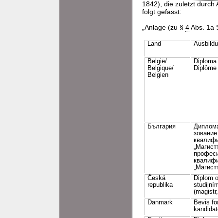
1842), die zuletzt durch 
folgt gefasst:
„Anlage (zu §
4
Abs. 1a 
Land
Ausbild
Belgiё/
Diploma 
Belgique/
Diplôme
Belgien
България
Диплома
зование
квалифи
„Магист
профес
квалиф
„Магист
Česká
Diplom o
republika
studijní
(magistr,
Danmark
Bevis fo
kandida