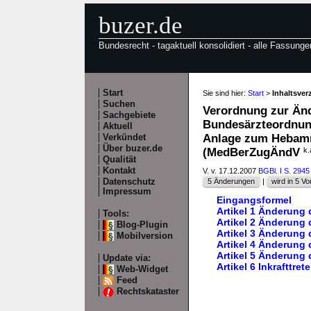
buzer.de
Bundesrecht - tagaktuell konsolidiert - alle Fassunge
Start
Sie sind hier:
Start
>
Inhaltsve
Suchen
Verordnung zur Änd
Sachgebiete
Bundesärzteordnung
Aktuell
Anlage zum Hebamm
Verkündet
Über buzer.de
(MedBerZugÄndV
k.
Qualität
Kontakt
V. v. 17.12.2007
BGBl. I S. 2945
Datenschutz
5 Änderungen
|
wird in 5 Vor
Impressum
Eingangsformel
Artikel 1 Änderung
Tools:
Artikel 2 Änderung
Blog-Plugin
Artikel 3 Änderung
Mobilversion
Artikel 4 Änderung
Artikel 5 Änderung
Update via:
Artikel 6 Inkrafttret
Web-Widget
Feed
Rechtskataster