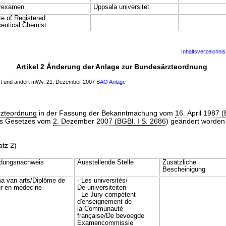
rexamen
Uppsala universitet
ate of Registered
eutical Chemist
Inhaltsverzeichnis
Artikel 2 Änderung der Anlage zur Bundesärzteordnung
t
und ändert mWv. 21. Dezember 2007
BÄO
Anlage
zteordnung
in der Fassung der Bekanntmachung vom
16. April 1987 (
s Gesetzes vom
2. Dezember 2007 (BGBl. I S. 2686
) geändert worden i
atz 2)
ldungsnachweis
Ausstellende Stelle
Zusätzliche
Bescheinigung
a van arts/Diplôme de
- Les universités/
r en médecine
De universiteiten
- Le Jury compétent
d'enseignement de
la Communauté
française/De bevoegde
Examencommissie