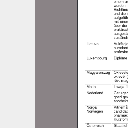
einem an
wurden, 
Richtlin
und die 
aufgefü
mit ein
über di
praktisc
ausgeste
zuständ
Lietuva
Aukštoj
nurodant
profesinę
Luxembourg
Diplôme 
Magyarország
Oklevel
oklevél 
röv: ma
Malta
Lawrja fi
Nederland
Getuigsc
goed gev
apothek
Norge/
Vitnemål 
Norwegen
candidat
pharmac
Kurzfor
Österreich
Staatlic