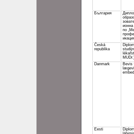
България
Дипло
образ
зоват
ионна
по „М
профе
икаци
Česká
Diplom
republika
studij
lékařs
MUDr.
Danmark
Bevis 
lægevi
embed
Eesti
Diplom
läbimi