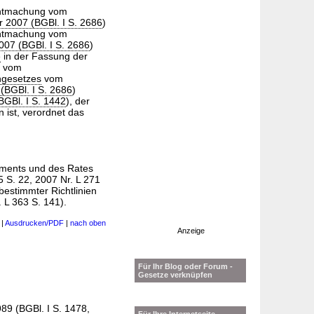
nntmachung vom
 2007 (BGBl. I S. 2686
)
nntmachung vom
07 (BGBl. I S. 2686
)
e
in der Fassung der
s vom
gesetzes
vom
(BGBl. I S. 2686
)
(BGBl. I S. 1442
), der
 ist, verordnet das
ments und des Rates
 S. 22, 2007 Nr. L 271
stimmter Richtlinien
. L 363 S. 141).
|
Ausdrucken/PDF
|
nach oben
Anzeige
Für Ihr Blog oder Forum -
Gesetze verknüpfen
989 (BGBl. I S. 1478
,