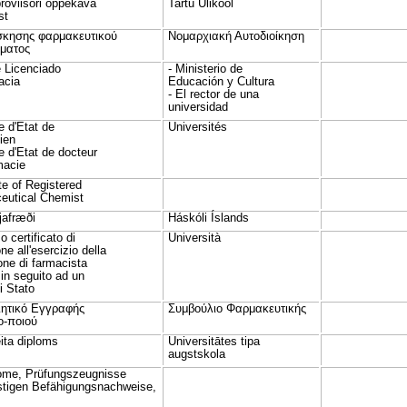
roviisori õppekava
Tartu Ülikool
st
σκησης φαρμακευτικού
Νομαρχιακή Αυτοδιοίκηση
ματος
e Licenciado
- Ministerio de
acia
Educación y Cultura
- El rector de una
universidad
e d'Etat de
Universités
ien
e d'Etat de docteur
macie
ate of Registered
eutical Chemist
fjafræði
Háskóli Íslands
 certificato di
Università
one all'esercizio della
one di farmacista
 in seguito ad un
i Stato
ιητικό Εγγραφής
Συμβούλιο Φαρμακευτικής
-ποιού
ita diploms
Universitātes tipa
augstskola
lome, Prüfungszeugnisse
stigen Befähigungsnachweise,