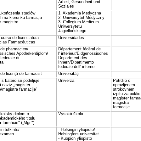
Arbeit, Gesundheit und
Soziales
ukończenia studiów
1. Akademia Medyczna
h na kierunku farmacja
2. Uniwersytet Medyczny
m magistra
3. Collegium Medicum
Uniwersytetu
Jagiellońskiego
 curso de licenciatura
Universidades
cias Farmacêuticas
 de pharmacien/
Département fédéral de
ssisches Apothekerdiplom/
l' intérieur/Eidgenössisches
federale di
Department des
ta
Innern/Dipartimento
federale dell' interno
de licenţă de farmacist
Universităţi
 s katero se podeljuje
Univerza
Potrdilo o
i naziv „magister
opravljenem
e/magistra farmacije"
strokovnem
izpitu za poklic
magister farmac
magistra
farmacije
kolský diplom o
Vysoká škola
akademického titulu
r farmácie" („Mgr.")
in tutkinto/
- Helsingin yliopisto/
rexamen
Helsingfors universitet
- Kuopion yliopisto