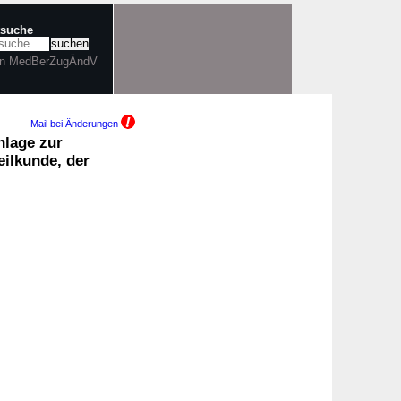
tsuche
 in MedBerZugÄndV
Mail bei Änderungen
nlage zur
ilkunde, der