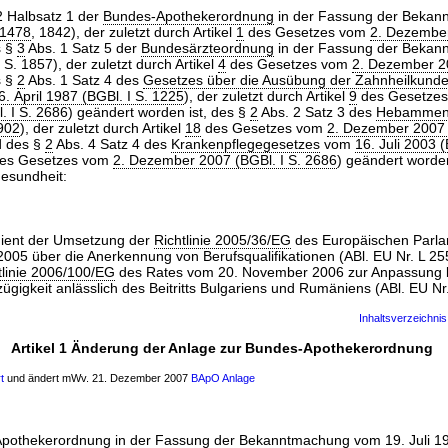
2 Halbsatz 1 der
Bundes-Apothekerordnung
in der Fassung der Beka
 1478
, 1842), der zuletzt durch Artikel
1
des Gesetzes vom
2. Dezember
s §
3
Abs. 1 Satz 5 der
Bundesärzteordnung
in der Fassung der Beka
S. 1857), der zuletzt durch Artikel
4
des Gesetzes vom
2. Dezember 20
s §
2
Abs. 1 Satz 4 des
Gesetzes über die Ausübung der Zahnheilkund
6. April 1987 (BGBl. I S. 1225
), der zuletzt durch Artikel
9
des Gesetze
. I S. 2686
) geändert worden ist, des §
2
Abs. 2 Satz 3 des
Hebammen
 902
), der zuletzt durch Artikel
18
des Gesetzes vom
2. Dezember 2007 
d des §
2
Abs. 4 Satz 4 des
Krankenpflegegesetzes
vom
16. Juli 2003 
es Gesetzes vom
2. Dezember 2007 (BGBl. I S. 2686
) geändert worden
esundheit:
dient der Umsetzung der
Richtlinie 2005/36/EG
des Europäischen Parla
05 über die Anerkennung von Berufsqualifikationen (ABl. EU Nr. L 255
tlinie 2006/100/EG
des Rates vom 20. November 2006 zur Anpassung be
zügigkeit anlässlich des Beitritts Bulgariens und Rumäniens (ABl. EU Nr
Inhaltsverzeichnis
Artikel 1 Änderung der Anlage zur Bundes-Apothekerordnung
t
und ändert mWv. 21. Dezember 2007
BApO
Anlage
pothekerordnung
in der Fassung der Bekanntmachung vom
19. Juli 1