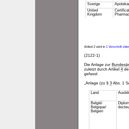
Sverige
Apoteka
United
Certific
Kingdom
Pharmac
Artikel 2 wird in
1 Vorschrift zitier
(2122-1)
Die Anlage zur
Bundesär
zuletzt durch Artikel
4
de
gefasst:
„Anlage (zu §
3
Abs. 1 S
Land
Ausbi
Belgiё/
Diplom
Belgique/
docteu
Belgien