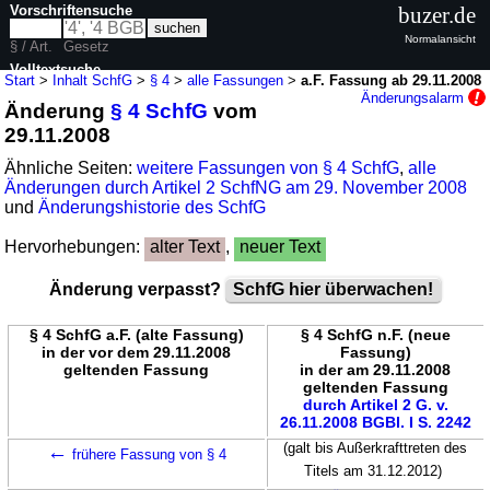
Vorschriftensuche
buzer.de
Normalansicht
§ / Art.
Gesetz
Volltextsuche
Start
>
Inhalt SchfG
>
§ 4
>
alle Fassungen
>
a.F. Fassung ab 29.11.2008
Änderungsalarm
Änderung
§ 4 SchfG
vom
nur in SchfG
29.11.2008
Ähnliche Seiten:
weitere Fassungen von § 4 SchfG
,
alle
Änderungen durch Artikel 2 SchfNG am 29. November 2008
und
Änderungshistorie des SchfG
Hervorhebungen:
alter Text
,
neuer Text
Änderung verpasst?
SchfG hier überwachen!
§ 4 SchfG a.F. (alte Fassung)
§ 4 SchfG n.F. (neue
in der vor dem 29.11.2008
Fassung)
geltenden Fassung
in der am 29.11.2008
geltenden Fassung
durch Artikel 2 G. v.
26.11.2008 BGBl. I S. 2242
←
(galt bis Außerkrafttreten des
frühere Fassung von § 4
Titels am 31.12.2012)