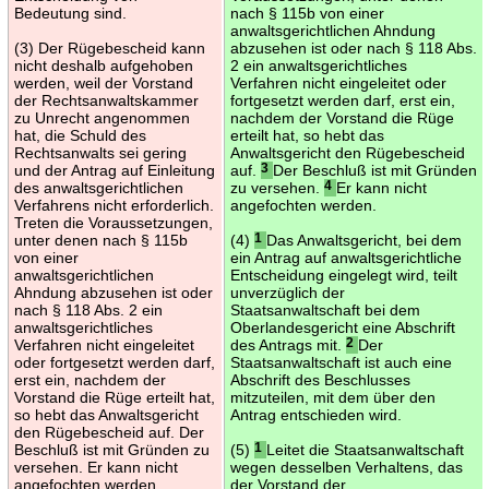
Bedeutung sind.
nach § 115b von einer
anwaltsgerichtlichen Ahndung
(3) Der Rügebescheid kann
abzusehen ist oder nach § 118 Abs.
nicht deshalb aufgehoben
2 ein anwaltsgerichtliches
werden, weil der Vorstand
Verfahren nicht eingeleitet oder
der Rechtsanwaltskammer
fortgesetzt werden darf, erst ein,
zu Unrecht angenommen
nachdem der Vorstand die Rüge
hat, die Schuld des
erteilt hat, so hebt das
Rechtsanwalts sei gering
Anwaltsgericht den Rügebescheid
und der Antrag auf Einleitung
auf.
3
Der Beschluß ist mit Gründen
des anwaltsgerichtlichen
zu versehen.
4
Er kann nicht
Verfahrens nicht erforderlich.
angefochten werden.
Treten die Voraussetzungen,
unter denen nach § 115b
(4)
1
Das Anwaltsgericht, bei dem
von einer
ein Antrag auf anwaltsgerichtliche
anwaltsgerichtlichen
Entscheidung eingelegt wird, teilt
Ahndung abzusehen ist oder
unverzüglich der
nach § 118 Abs. 2 ein
Staatsanwaltschaft bei dem
anwaltsgerichtliches
Oberlandesgericht eine Abschrift
Verfahren nicht eingeleitet
des Antrags mit.
2
Der
oder fortgesetzt werden darf,
Staatsanwaltschaft ist auch eine
erst ein, nachdem der
Abschrift des Beschlusses
Vorstand die Rüge erteilt hat,
mitzuteilen, mit dem über den
so hebt das Anwaltsgericht
Antrag entschieden wird.
den Rügebescheid auf. Der
Beschluß ist mit Gründen zu
(5)
1
Leitet die Staatsanwaltschaft
versehen. Er kann nicht
wegen desselben Verhaltens, das
angefochten werden.
der Vorstand der