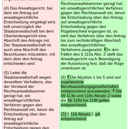
Rechtsanwaltskammer gerügt hat,
(4) Das Anwaltsgericht, bei
ein anwaltsgerichtliches Verfahren
dem ein Antrag auf
gegen den Rechtsanwalt ein, bevor
anwaltsgerichtliche
die Entscheidung über den Antrag
Entscheidung eingelegt wird,
auf anwaltsgerichtliche
teilt unverzüglich der
Entscheidung gegen den
Staatsanwaltschaft bei dem
Rügebescheid ergangen ist, so
Oberlandesgericht eine
wird das Verfahren über den Antrag
Abschrift des Antrags mit.
bis zum rechtskräftigen Abschluß
Der Staatsanwaltschaft ist
des anwaltsgerichtlichen
auch eine Abschrift des
Verfahrens ausgesetzt.
2
In den
Beschlusses mitzuteilen, mit
Fällen des § 115a Abs. 2 stellt das
dem über den Antrag
Anwaltsgericht nach Beendigung
entschieden wird.
der Aussetzung fest, daß die Rüge
unwirksam ist.
(5) Leitet die
Staatsanwaltschaft wegen
(6)
1
Die Absätze 1 bis 5 sind auf
desselben Verhaltens, das
zugelassene
der Vorstand der
Berufsausübungsgesellschaften
Rechtsanwaltskammer
entsprechend anzuwenden.
2
Die
gerügt hat, ein
§§ 113b und 118c Absatz 2 sowie
anwaltsgerichtliches
die
§§ 118d bis 118f gelten
Verfahren gegen den
entsprechend.
Rechtsanwalt ein, bevor die
Entscheidung über den
(7)
§
116 Absatz
2
gilt
Antrag auf
entsprechend.
anwaltsgerichtliche
Entscheidung gegen den