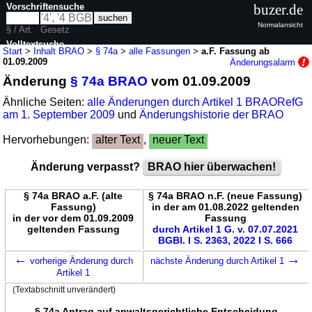
Vorschriftensuche
buzer.de
Normalansicht
§ / Art.
Gesetz
Volltextsuche
Start
>
Inhalt BRAO
>
§ 74a
>
alle Fassungen
>
a.F. Fassung ab
01.09.2009
Änderungsalarm
nur in BRAO
Änderung
§ 74a BRAO
vom 01.09.2009
Ähnliche Seiten:
alle Änderungen durch Artikel 1 BRAORefG
am 1. September 2009
und
Änderungshistorie der BRAO
Hervorhebungen:
alter Text
,
neuer Text
Änderung verpasst?
BRAO hier überwachen!
§ 74a BRAO a.F. (alte
§ 74a BRAO n.F. (neue Fassung)
Fassung)
in der am 01.08.2022 geltenden
in der vor dem 01.09.2009
Fassung
geltenden Fassung
durch Artikel 1 G. v. 07.07.2021
BGBl. I S. 2363, 2022 I S. 666
←
→
vorherige Änderung durch
nächste Änderung durch Artikel 1
Artikel 1
(Textabschnitt unverändert)
§ 74a Antrag auf anwaltsgerichtliche Entscheidung