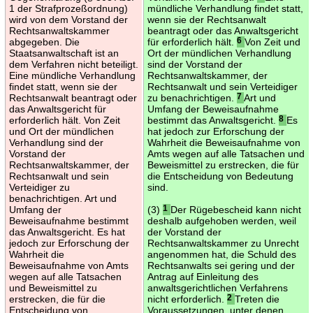
1 der Strafprozeßordnung)
mündliche Verhandlung findet statt,
wird von dem Vorstand der
wenn sie der Rechtsanwalt
Rechtsanwaltskammer
beantragt oder das Anwaltsgericht
abgegeben. Die
für erforderlich hält.
6
Von Zeit und
Staatsanwaltschaft ist an
Ort der mündlichen Verhandlung
dem Verfahren nicht beteiligt.
sind der Vorstand der
Eine mündliche Verhandlung
Rechtsanwaltskammer, der
findet statt, wenn sie der
Rechtsanwalt und sein Verteidiger
Rechtsanwalt beantragt oder
zu benachrichtigen.
7
Art und
das Anwaltsgericht für
Umfang der Beweisaufnahme
erforderlich hält. Von Zeit
bestimmt das Anwaltsgericht.
8
Es
und Ort der mündlichen
hat jedoch zur Erforschung der
Verhandlung sind der
Wahrheit die Beweisaufnahme von
Vorstand der
Amts wegen auf alle Tatsachen und
Rechtsanwaltskammer, der
Beweismittel zu erstrecken, die für
Rechtsanwalt und sein
die Entscheidung von Bedeutung
Verteidiger zu
sind.
benachrichtigen. Art und
Umfang der
(3)
1
Der Rügebescheid kann nicht
Beweisaufnahme bestimmt
deshalb aufgehoben werden, weil
das Anwaltsgericht. Es hat
der Vorstand der
jedoch zur Erforschung der
Rechtsanwaltskammer zu Unrecht
Wahrheit die
angenommen hat, die Schuld des
Beweisaufnahme von Amts
Rechtsanwalts sei gering und der
wegen auf alle Tatsachen
Antrag auf Einleitung des
und Beweismittel zu
anwaltsgerichtlichen Verfahrens
erstrecken, die für die
nicht erforderlich.
2
Treten die
Entscheidung von
Voraussetzungen, unter denen