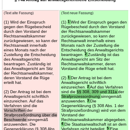
(Text alte Fassung)
(Text neue Fassung)
(1) Wird der Einspruch
(1)
1
Wird der Einspruch gegen den
gegen den Rügebescheid
Rügebescheid durch den Vorstand
durch den Vorstand der
der Rechtsanwaltskammer
Rechtsanwaltskammer
zurückgewiesen, so kann der
zurückgewiesen, so kann der
Rechtsanwalt innerhalb eines
Rechtsanwalt innerhalb
Monats nach der Zustellung die
eines Monats nach der
Entscheidung des Anwaltsgerichts
Zustellung die Entscheidung
beantragen.
2
Zuständig ist das
des Anwaltsgerichts
Anwaltsgericht am Sitz der
beantragen. Zuständig ist
Rechtsanwaltskammer, deren
das Anwaltsgericht am Sitz
Vorstand die Rüge erteilt hat.
der Rechtsanwaltskammer,
deren Vorstand die Rüge
(2)
1
Der Antrag ist bei dem
erteilt hat.
Anwaltsgericht schriftlich
einzureichen.
2
Auf das Verfahren
(2) Der Antrag ist bei dem
sind die
§§ 308, 309 und 311a
der
Anwaltsgericht schriftlich
Strafprozessordnung
sinngemäß
einzureichen. Auf das
anzuwenden.
3
Die
Verfahren sind die
Gegenerklärung (§ 308 Abs. 1 der
Vorschriften
der
Strafprozeßordnung) wird von dem
Strafprozeßordnung über die
Vorstand der
Beschwerde
sinngemäß
Rechtsanwaltskammer abgegeben.
anzuwenden. Die
4
Die Staatsanwaltschaft ist an dem
Gegenerklärung (§ 308 Abs.
Verfahren nicht beteiligt.
5
Eine