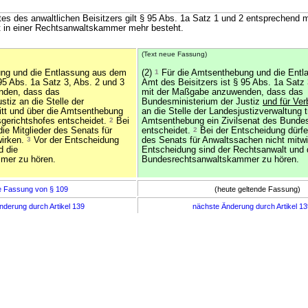
es des anwaltlichen Beisitzers gilt § 95 Abs. 1a Satz 1 und 2 entsprechend 
t in einer Rechtsanwaltskammer mehr besteht.
(Text neue Fassung)
ng und die Entlassung aus dem
(2)
1
Für die Amtsenthebung und die Ent
95 Abs. 1a Satz 3, Abs. 2 und 3
Amt des Beisitzers ist § 95 Abs. 1a Satz 
nden, dass das
mit der Maßgabe anzuwenden, dass das
tiz an die Stelle der
Bundesministerium der Justiz
und für Ve
ritt und über die Amtsenthebung
an die Stelle der Landesjustizverwaltung tr
sgerichtshofes entscheidet.
2
Bei
Amtsenthebung ein Zivilsenat des Bunde
ie Mitglieder des Senats für
entscheidet.
2
Bei der Entscheidung dürfen
wirken.
3
Vor der Entscheidung
des Senats für Anwaltssachen nicht mitw
d die
Entscheidung sind der Rechtsanwalt und 
mer zu hören.
Bundesrechtsanwaltskammer zu hören.
e Fassung von § 109
(heute geltende Fassung)
nderung durch Artikel 139
nächste Änderung durch Artikel 1