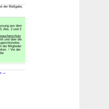
mit der Maßgabe,
lassung aus dem
3, Abs. 2 und 3
rbraucherschutz
itt und über die
sgerichtshofes
 die Mitglieder
irken.
3
Vor der
die
→
39