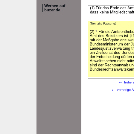
Werben auf
(1) Für das Ende des Amt
buzer.de
dass keine Mitgliedschaf
(Text alte Fassung)
(2)
1
Für die Amtsenthebu
Amt des Beisitzers ist § 
mit der Maßgabe anzuwe
Bundesministerium der Jus
Landesjustizverwaltung t
ein Zivilsenat des Bunde
der Entscheidung dürfen d
Anwaltssachen nicht mit
sind der Rechtsanwalt un
Bundesrechtsanwaltskam
←
früher
←
vorherige Ä