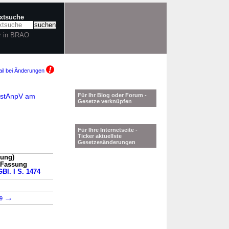
extsuche
r in BRAO
il bei Änderungen
ZustAnpV am
Für Ihr Blog oder Forum -
Gesetze verknüpfen
Für Ihre Internetseite -
Ticker aktuellste
Gesetzesänderungen
sung)
n Fassung
GBl. I S. 1474
→
39