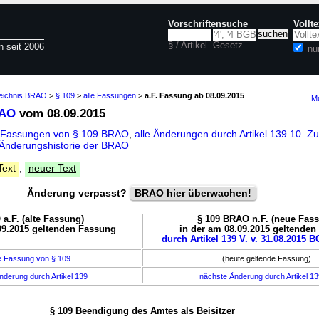
Vorschriftensuche
Vollt
§ / Artikel
Gesetz
n seit 2006
nu
zeichnis BRAO
>
§ 109
>
alle Fassungen
>
a.F. Fassung ab 08.09.2015
Ma
RAO
vom 08.09.2015
e Fassungen von § 109 BRAO
,
alle Änderungen durch Artikel 139 10. 
Änderungshistorie der BRAO
Text
,
neuer Text
Änderung verpasst?
BRAO hier überwachen!
a.F. (alte Fassung)
§ 109 BRAO n.F. (neue Fas
09.2015 geltenden Fassung
in der am 08.09.2015 geltende
durch Artikel 139 V. v. 31.08.2015 B
e Fassung von § 109
(heute geltende Fassung)
nderung durch Artikel 139
nächste Änderung durch Artikel 1
§ 109 Beendigung des Amtes als Beisitzer