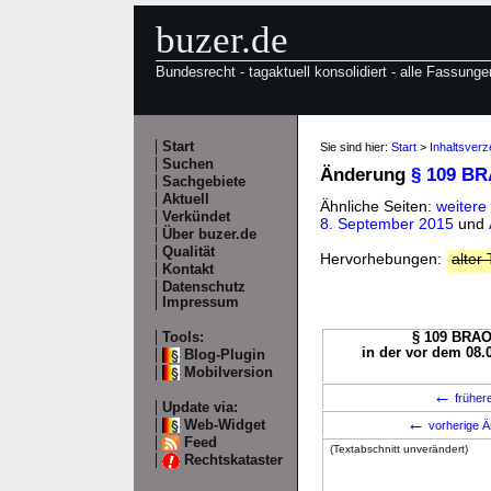
buzer.de
Bundesrecht - tagaktuell konsolidiert - alle Fassunge
Start
Sie sind hier:
Start
>
Inhaltsver
Suchen
Änderung
§ 109 B
Sachgebiete
Aktuell
Ähnliche Seiten:
weiter
Verkündet
8. September 2015
und
Über buzer.de
Qualität
Hervorhebungen:
alter 
Kontakt
Datenschutz
Impressum
Tools:
§ 109 BRAO 
in der vor dem 08.
Blog-Plugin
Mobilversion
←
früher
Update via:
←
Web-Widget
vorherige Ä
Feed
(Textabschnitt unverändert)
Rechtskataster