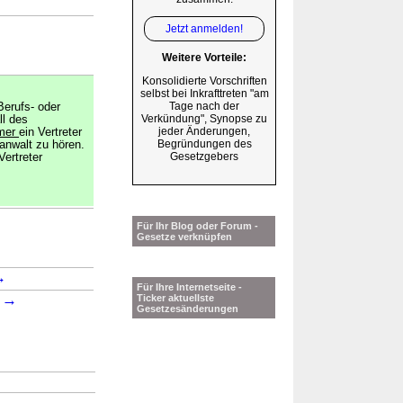
Jetzt anmelden!
Weitere Vorteile:
Konsolidierte Vorschriften
selbst bei Inkrafttreten "am
Tage nach der
Berufs- oder
Verkündung", Synopse zu
ll des
jeder Änderungen,
mer
ein Vertreter
Begründungen des
anwalt zu hören.
Gesetzgebers
ertreter
Für Ihr Blog oder Forum -
Gesetze verknüpfen
→
Für Ihre Internetseite -
→
Ticker aktuellste
1
Gesetzesänderungen