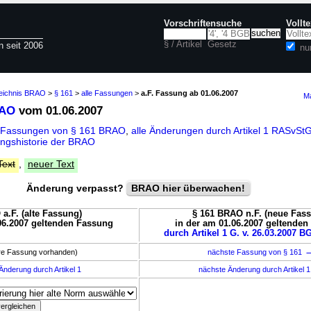
Vorschriftensuche
Vollt
§ / Artikel
Gesetz
n seit 2006
nu
zeichnis BRAO
>
§ 161
>
alle Fassungen
>
a.F. Fassung ab 01.06.2007
Ma
RAO
vom 01.06.2007
e Fassungen von § 161 BRAO
,
alle Änderungen durch Artikel 1 RASvSt
ngshistorie der BRAO
Text
,
neuer Text
Änderung verpasst?
BRAO hier überwachen!
a.F. (alte Fassung)
§ 161 BRAO n.F. (neue Fas
06.2007 geltenden Fassung
in der am 01.06.2007 geltende
durch Artikel 1 G. v. 26.03.2007 BG
ere Fassung vorhanden)
nächste Fassung von § 161
Änderung durch Artikel 1
nächste Änderung durch Artikel 