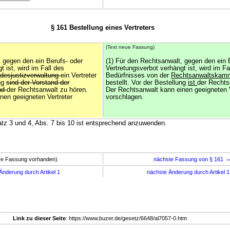
§ 161 Bestellung eines Vertreters
(Text neue Fassung)
, gegen den ein Berufs- oder
(1) Für den Rechtsanwalt, gegen den ein 
 ist, wird im Fall des
Vertretungsverbot verhängt ist, wird im Fa
desjustizverwaltung
ein Vertreter
Bedürfnisses von der
Rechtsanwaltskam
ung
sind der Vorstand der
bestellt. Vor der Bestellung
ist
der Rechts
nd
der Rechtsanwalt zu hören.
Der Rechtsanwalt kann einen geeigneten V
nen geeigneten Vertreter
vorschlagen.
Satz 3 und 4, Abs. 7 bis 10 ist entsprechend anzuwenden.
ere Fassung vorhanden)
nächste Fassung von § 161
Änderung durch Artikel 1
nächste Änderung durch Artikel 
Link zu dieser Seite
: https://www.buzer.de/gesetz/6648/al7057-0.htm