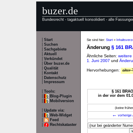
buzer.de
Bundesrecht - tagaktuell konsolidiert - alle Fassunge
Start
Sie sind hier:
Start
>
Inhaltsver
Suchen
Änderung
§ 161 B
Sachgebiete
Aktuell
Ähnliche Seiten:
weiter
Verkündet
1. Juni 2007
und
Änderu
Über buzer.de
Qualität
Hervorhebungen:
alter 
Kontakt
Datenschutz
Impressum
Tools:
§ 161 BRAO 
in der vor dem 01.
Blog-Plugin
Mobilversion
(keine früh
Update via:
←
Web-Widget
vorherige 
Feed
Rechtskataster