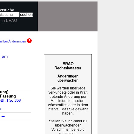
extsuche
r in BRAO
il bei Änderungen
G am
BRAO
Rechtskataster
Änderungen
überwachen
Sie werden über jede
sung)
verkündete oder in Kraft
n Fassung
tretende Änderung per
Bl. I S. 358
Mail informiert, sofort,
wöchentlich oder in dem
→
Intervall, das Sie gewählt
haben.
→
1
Stellen Sie Ihr Paket zu
überwachender
Vorschriften beliebig
zusammen.