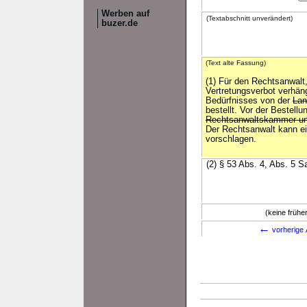
Werben auf
(Textabschnitt unverändert)
buzer.de
(Text alte Fassung)
(1) Für den Rechtsanwalt
Vertretungsverbot verhängt
Bedürfnisses von der
Lan
bestellt. Vor der Bestell
Rechtsanwaltskammer u
Der Rechtsanwalt kann ei
vorschlagen.
(2) § 53 Abs. 4, Abs. 5 
(keine früh
←
vorherige 