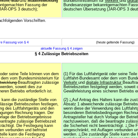
rkehr, Bau
und
Stadtentwicklung
Bundesministerium für
Verkehr
und
digita
nntgemachten Fassung der
Bundesanzeiger bekanntgemachten Fass
(JAR-OPS 3 deutsch);
deutschen Übersetzung (JAR-OPS 3 deut
achfolgenden Vorschriften.
re Fassung von § 4
(heute geltende Fassung)
aktuelle Fassung § 4 zeigen
§ 4 Zulässige Betriebszeiten
t oder seine Teile können von dem
(1) Für das Luftfahrtgerät oder seine Tei
r dem vom Bundesministerium für
Luftfahrt-Bundesamt oder dem vom Bunde
ntwicklung
Beauftragten zulässige
Verkehr
und
digitale Infrastruktur
Beauftra
 werden, soweit dies zur
Betriebszeiten festgelegt werden, soweit 
eren Betriebs erforderlich ist.
Gewährleistung eines sicheren Betriebs erf
s kann die zuständige Stelle von
(2)
1
Auf Antrag des Halters kann die zust
ässige Betriebszeiten festlegen,
Absatz 1 abweichende zulässige Betriebsz
g des Luftfahrtgeräts und den
wenn diese der Verwendung des Luftfahrt
ngungen Rechnung tragen. Der
besonderen Betriebsbedingungen Rechnu
orlage der Betriebsergebnisse
Antragsteller hat durch Vorlage der Betri
antragte zulässige Betriebszeit
nachzuweisen, daß die beantragte zulässi
nträchtigt. Die Festlegung kann
die Sicherheit nicht beeinträchtigt.
3
Die 
en verbunden und befristet
eingeschränkt, mit Auflagen verbunden und
telle kann die Festlegung
werden.
4
Die zuständige Stelle kann die