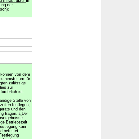
le Infrastruktur
im
ung der
sch);
le können von dem
sministerium für
gten zulässige
dies zur
orderlich ist.
ändige Stelle von
eiten festlegen,
geräts und den
ng tragen.
2
Der
ebsergebnisse
ge Betriebszeit
Festlegung kann
 befristet
 Festlegung