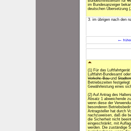
Bundesministerium für
Ve
im Bundesanzeiger beka
deutschen Übersetzung 
3. im übrigen nach den n
←
frühe
(1) Für das Luftfahrtgerä
Luftfahrt-Bundesamt ode
Verkehr, Bau
und
Stadte
Betriebszeiten festgelegt
Gewährleistung eines sich
(2) Auf Antrag des Halter
Absatz 1 abweichende zul
wenn diese der Verwendun
besonderen Betriebsbedi
Antragsteller hat durch V
nachzuweisen, daß die be
die Sicherheit nicht beei
eingeschränkt, mit Auflag
werden. Die zuständige S