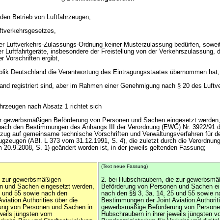
 den Betrieb von Luftfahrzeugen,
uftverkehrsgesetzes,
der Luftverkehrs-Zulassungs-Ordnung keiner Musterzulassung bedürfen, soweit
r Luftfahrtgeräte, insbesondere der Freistellung von der Verkehrszulassung, d
 Vorschriften ergibt,
ublik Deutschland die Verantwortung des Eintragungsstaates übernommen hat,
Land registriert sind, aber im Rahmen einer Genehmigung nach § 20 des Luft
ahrzeugen nach Absatz 1 richtet sich
zur gewerbsmäßigen Beförderung von Personen und Sachen eingesetzt werden,
 nach den Bestimmungen des Anhangs III der Verordnung (EWG) Nr. 3922/91
zug auf gemeinsame technische Vorschriften und Verwaltungsverfahren für d
lugzeugen (ABl. L 373 vom 31.12.1991, S. 4), die zuletzt durch die Verordnung
 20.9.2008, S. 1) geändert worden ist, in der jeweils geltenden Fassung;
(Text neue Fassung)
ie zur gewerbsmäßigen
2. bei Hubschraubern, die zur gewerbsmä
n und Sachen eingesetzt werden,
Beförderung von Personen und Sachen ei
5 und 55 sowie nach den
nach den §§ 3, 3a, 14, 25 und 55 sowie 
iation Authorities über die
Bestimmungen der Joint Aviation Authoriti
ung von Personen und Sachen in
gewerbsmäßige Beförderung von Persone
eweils jüngsten vom
Hubschraubern in ihrer jeweils jüngsten 