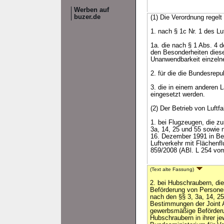
Werben auf
buzer.de
(1) Die Verordnung regelt
1. nach § 1c Nr. 1 des L
1a. die nach § 1 Abs. 4 
den Besonderheiten diese
Unanwendbarkeit einzelner
2. für die die Bundesrep
3. die in einem anderen 
eingesetzt werden.
(2) Der Betrieb von Luftf
1. bei Flugzeugen, die 
3a, 14, 25 und 55 sowie
16. Dezember 1991 in Be
Luftverkehr mit Flächenf
859/2008 (ABl. L 254 vom
(Text alte Fassung)
2. bei Hubschraubern, d
Beförderung von Persone
nach den §§ 3, 3a, 14, 2
Bestimmungen der Joint Av
gewerbsmäßige Beförder
Hubschraubern in ihrer j