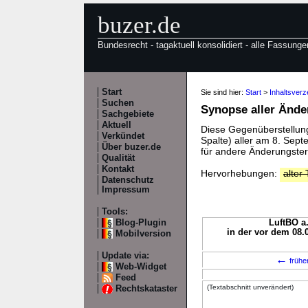
buzer.de
Bundesrecht - tagaktuell konsolidiert - alle Fassunge
Start
Sie sind hier:
Start
>
Inhaltsverz
Suchen
Synopse aller Änd
Sachgebiete
Aktuell
Diese Gegenüberstellung 
Verkündet
Spalte) aller am 8. Sep
Über buzer.de
für andere Änderungster
Qualität
Kontakt
Hervorhebungen:
alter 
Datenschutz
Impressum
Tools:
Blog-Plugin
LuftBO a.
in der vor dem 08.
Mobilversion
Update via:
←
frühe
Web-Widget
Feed
(Textabschnitt unverändert)
Rechtskataster