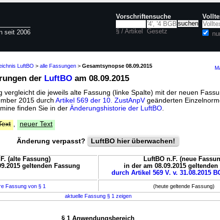
Vorschriftensuche
Vollt
§ / Artikel
Gesetz
n seit 2006
nu
eichnis LuftBO
>
alle Fassungen
>
Gesamtsynopse 08.09.2015
Ma
erungen der
LuftBO
am 08.09.2015
vergleicht die jeweils alte Fassung (linke Spalte) mit der neuen Fassu
tember 2015 durch
Artikel 569 der 10. ZustAnpV
geänderten Einzelnorm
mine finden Sie in der
Änderungshistorie der LuftBO
.
Text
,
neuer Text
Änderung verpasst?
LuftBO hier überwachen!
F. (alte Fassung)
LuftBO n.F. (neue Fassun
09.2015 geltenden Fassung
in der am 08.09.2015 geltende
durch Artikel 569 V. v. 31.08.2015 B
re Fassung von § 1
(heute geltende Fassung)
aktuelle Fassung § 1 zeigen
§ 1 Anwendungsbereich