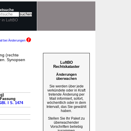
extsuche
r in LuftBO
il bei Änderungen
ng (rechte
en. Synopsen
LuftBO
Rechtskataster
Änderungen
überwachen
Sie werden über jede
verkündete oder in Kraft
tretende Änderung per
g)
Mail informiert, sofort,
n Fassung
wöchentlich oder in dem
GBl. I S. 1474
Intervall, das Sie gewählt
haben.
Stellen Sie Ihr Paket zu
überwachender
Vorschriften beliebig
zusammen.