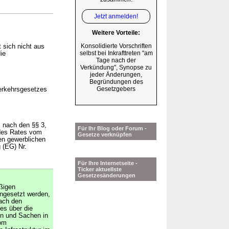
Jetzt anmelden!
Weitere Vorteile:
Konsolidierte Vorschriften
 sich nicht aus
selbst bei Inkrafttreten "am
ie
Tage nach der
Verkündung", Synopse zu
jeder Änderungen,
Begründungen des
Gesetzgebers
verkehrsgesetzes
 nach den §§ 3,
Für Ihr Blog oder Forum -
 des Rates vom
Gesetze verknüpfen
en gewerblichen
 (EG) Nr.
Für Ihre Internetseite -
Ticker aktuellste
Gesetzesänderungen
ßigen
ngesetzt werden,
nach den
es über die
n und Sachen in
vom