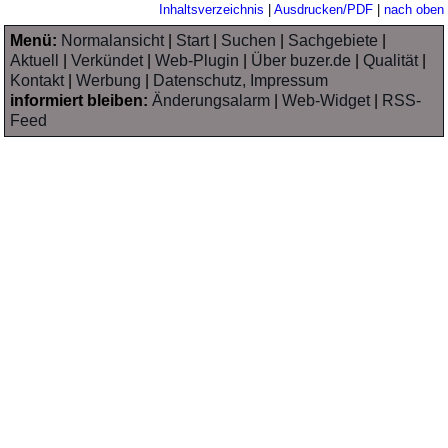
Inhaltsverzeichnis
|
Ausdrucken/PDF
|
nach oben
Menü:
Normalansicht
|
Start
|
Suchen
|
Sachgebiete
|
Aktuell
|
Verkündet
|
Web-Plugin
|
Über buzer.de
|
Qualität
|
Kontakt
|
Werbung
|
Datenschutz, Impressum
informiert bleiben:
Änderungsalarm
|
Web-Widget
|
RSS-
Feed