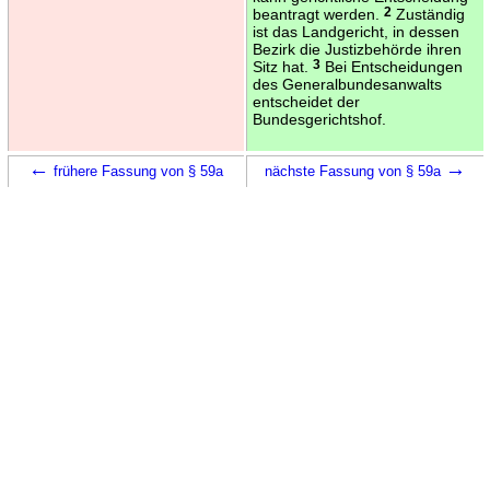
beantragt werden.
2
Zuständig
ist das Landgericht, in dessen
Bezirk die Justizbehörde ihren
Sitz hat.
3
Bei Entscheidungen
des Generalbundesanwalts
entscheidet der
Bundesgerichtshof.
←
→
frühere Fassung von § 59a
nächste Fassung von § 59a