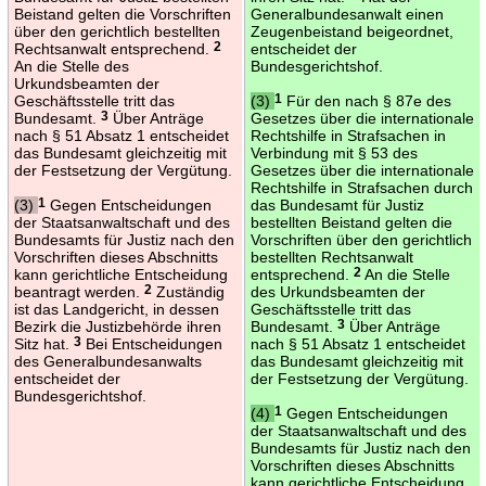
Beistand gelten die Vorschriften
Generalbundesanwalt einen
über den gerichtlich bestellten
Zeugenbeistand beigeordnet,
Rechtsanwalt entsprechend.
2
entscheidet der
An die Stelle des
Bundesgerichtshof.
Urkundsbeamten der
Geschäftsstelle tritt das
(3)
1
Für den nach § 87e des
Bundesamt.
3
Über Anträge
Gesetzes über die internationale
nach § 51 Absatz 1 entscheidet
Rechtshilfe in Strafsachen in
das Bundesamt gleichzeitig mit
Verbindung mit § 53 des
der Festsetzung der Vergütung.
Gesetzes über die internationale
Rechtshilfe in Strafsachen durch
(3)
1
Gegen Entscheidungen
das Bundesamt für Justiz
der Staatsanwaltschaft und des
bestellten Beistand gelten die
Bundesamts für Justiz nach den
Vorschriften über den gerichtlich
Vorschriften dieses Abschnitts
bestellten Rechtsanwalt
kann gerichtliche Entscheidung
entsprechend.
2
An die Stelle
beantragt werden.
2
Zuständig
des Urkundsbeamten der
ist das Landgericht, in dessen
Geschäftsstelle tritt das
Bezirk die Justizbehörde ihren
Bundesamt.
3
Über Anträge
Sitz hat.
3
Bei Entscheidungen
nach § 51 Absatz 1 entscheidet
des Generalbundesanwalts
das Bundesamt gleichzeitig mit
entscheidet der
der Festsetzung der Vergütung.
Bundesgerichtshof.
(4)
1
Gegen Entscheidungen
der Staatsanwaltschaft und des
Bundesamts für Justiz nach den
Vorschriften dieses Abschnitts
kann gerichtliche Entscheidung