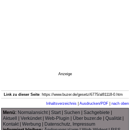
Anzeige
Link zu dieser Seite
: https://www.buzer.de/gesetz/6775/al81118-0.htm
Inhaltsverzeichnis
|
Ausdrucken/PDF
|
nach oben
Menü:
Normalansicht
|
Start
|
Suchen
|
Sachgebiete
|
Aktuell
|
Verkündet
|
Web-Plugin
|
Über buzer.de
|
Qualität
|
Kontakt
|
Werbung
|
Datenschutz, Impressum
informiert bleiben:
Änderungsalarm
|
Web-Widget
|
RSS-