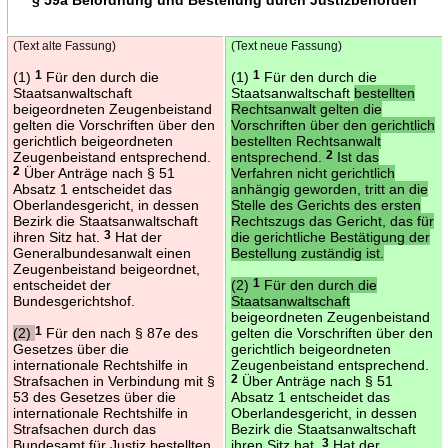
(Text alte Fassung)
(Text neue Fassung)
(1)
1
Für den durch die
(1)
1
Für den durch die
Staatsanwaltschaft
Staatsanwaltschaft
bestellten
beigeordneten Zeugenbeistand
Rechtsanwalt gelten die
gelten die Vorschriften über den
Vorschriften über den gerichtlich
gerichtlich beigeordneten
bestellten Rechtsanwalt
Zeugenbeistand entsprechend.
entsprechend.
2
Ist das
2
Über Anträge nach § 51
Verfahren nicht gerichtlich
Absatz 1 entscheidet das
anhängig geworden, tritt an die
Oberlandesgericht, in dessen
Stelle des Gerichts des ersten
Bezirk die Staatsanwaltschaft
Rechtszugs das Gericht, das für
ihren Sitz hat.
3
Hat der
die gerichtliche Bestätigung der
Generalbundesanwalt einen
Bestellung zuständig ist.
Zeugenbeistand beigeordnet,
entscheidet der
(2)
1
Für den durch die
Bundesgerichtshof.
Staatsanwaltschaft
beigeordneten Zeugenbeistand
(2)
1
Für den nach § 87e des
gelten die Vorschriften über den
Gesetzes über die
gerichtlich beigeordneten
internationale Rechtshilfe in
Zeugenbeistand entsprechend.
Strafsachen in Verbindung mit §
2
Über Anträge nach § 51
53 des Gesetzes über die
Absatz 1 entscheidet das
internationale Rechtshilfe in
Oberlandesgericht, in dessen
Strafsachen durch das
Bezirk die Staatsanwaltschaft
Bundesamt für Justiz bestellten
ihren Sitz hat.
3
Hat der