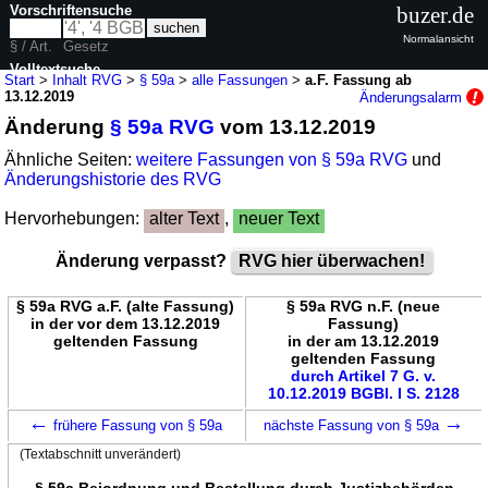
Vorschriftensuche
buzer.de
Normalansicht
§ / Art.
Gesetz
Volltextsuche
Start
>
Inhalt RVG
>
§ 59a
>
alle Fassungen
>
a.F. Fassung ab
13.12.2019
Änderungsalarm
nur in RVG
Änderung
§ 59a RVG
vom 13.12.2019
Ähnliche Seiten:
weitere Fassungen von § 59a RVG
und
Änderungshistorie des RVG
Hervorhebungen:
alter Text
,
neuer Text
Änderung verpasst?
RVG hier überwachen!
§ 59a RVG a.F. (alte Fassung)
§ 59a RVG n.F. (neue
in der vor dem 13.12.2019
Fassung)
geltenden Fassung
in der am 13.12.2019
geltenden Fassung
durch Artikel 7 G. v.
10.12.2019 BGBl. I S. 2128
←
→
frühere Fassung von § 59a
nächste Fassung von § 59a
(Textabschnitt unverändert)
§ 59a Beiordnung und Bestellung durch Justizbehörden