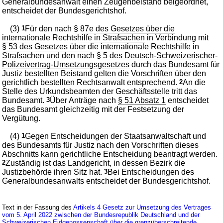
Generalbundesanwalt einen Zeugenbeistand beigeordnet,
entscheidet der Bundesgerichtshof.
(3)
1
Für den nach
§ 87e des Gesetzes über die
internationale Rechtshilfe in Strafsachen
in Verbindung mit
§ 53 des Gesetzes über die internationale Rechtshilfe in
Strafsachen
und den nach
§ 5 des Deutsch-Schweizerischer-
Polizeivertrag-Umsetzungsgesetzes
durch das Bundesamt für
Justiz bestellten Beistand gelten die Vorschriften über den
gerichtlich bestellten Rechtsanwalt entsprechend.
2
An die
Stelle des Urkundsbeamten der Geschäftsstelle tritt das
Bundesamt.
3
Über Anträge nach
§ 51 Absatz 1
entscheidet
das Bundesamt gleichzeitig mit der Festsetzung der
Vergütung.
(4)
1
Gegen Entscheidungen der Staatsanwaltschaft und
des Bundesamts für Justiz nach den Vorschriften dieses
Abschnitts kann gerichtliche Entscheidung beantragt werden.
2
Zuständig ist das Landgericht, in dessen Bezirk die
Justizbehörde ihren Sitz hat.
3
Bei Entscheidungen des
Generalbundesanwalts entscheidet der Bundesgerichtshof.
Text in der Fassung des
Artikels 4 Gesetz zur Umsetzung des Vertrages
vom 5. April 2022 zwischen der Bundesrepublik Deutschland und der
Schweizerischen Eidgenossenschaft über die grenzüberschreitende