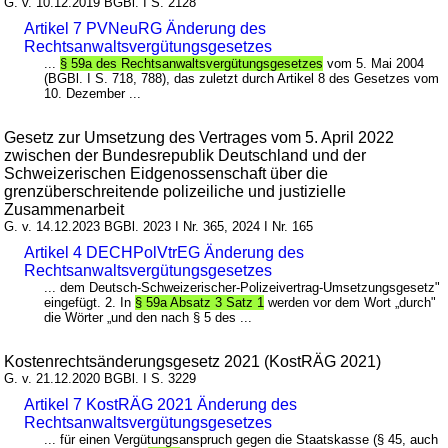
G. v. 10.12.2019 BGBl. I S. 2128
Artikel 7 PVNeuRG Änderung des
Rechtsanwaltsvergütungsgesetzes
...
§ 59a des Rechtsanwaltsvergütungsgesetzes
vom 5. Mai 2004
(BGBl. I S. 718, 788), das zuletzt durch Artikel 8 des Gesetzes vom
10. Dezember ...
Gesetz zur Umsetzung des Vertrages vom 5. April 2022
zwischen der Bundesrepublik Deutschland und der
Schweizerischen Eidgenossenschaft über die
grenzüberschreitende polizeiliche und justizielle
Zusammenarbeit
G. v. 14.12.2023 BGBl. 2023 I Nr. 365, 2024 I Nr. 165
Artikel 4 DECHPolVtrEG Änderung des
Rechtsanwaltsvergütungsgesetzes
... dem Deutsch-Schweizerischer-Polizeivertrag-Umsetzungsgesetz"
eingefügt. 2. In
§ 59a Absatz 3 Satz 1
werden vor dem Wort „durch"
die Wörter „und den nach § 5 des ...
Kostenrechtsänderungsgesetz 2021 (KostRÄG 2021)
G. v. 21.12.2020 BGBl. I S. 3229
Artikel 7 KostRÄG 2021 Änderung des
Rechtsanwaltsvergütungsgesetzes
... für einen Vergütungsanspruch gegen die Staatskasse (§ 45, auch