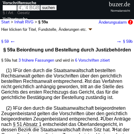
Vorschriftensuche
buzer.de
Normalansicht
§ / Art.
Gesetz
Volltextsuche
Start
>
Inhalt RVG
>
§ 59a
Änderungsalarm
Hier klicken für
Titel, Fundstelle, Änderungen
etc.
nur in RVG
§ 59a - Rechtsanwaltsvergütungsgesetz (RVG)
←
→
§ 59
§ 59b
neugefasst durch B. v. 15.03.2022
BGBl. I S. 610
; zuletzt geändert durch
§ 59a Beiordnung und Bestellung durch Justizbehörden
Artikel 14
G. v. 08.12.2025
BGBl. 2025 I Nr. 318
Geltung ab 01.07.2004; FNA: 368-3
Kostenrecht
§ 59a hat
3 frühere Fassungen
und wird in
6 Vorschriften zitiert
84 weitere Fassungen
|
Drucksachen / Entwurf / Begründung
|
wird in 156 Vorschriften zitiert
(1)
1
Für den durch die Staatsanwaltschaft bestellten
Abschnitt 8 Beigeordneter oder bestellter Rechtsanwalt,
Rechtsanwalt gelten die Vorschriften über den gerichtlich
Beratungshilfe
bestellten Rechtsanwalt entsprechend.
2
Ist das Verfahren
nicht gerichtlich anhängig geworden, tritt an die Stelle des
Gerichts des ersten Rechtszugs das Gericht, das für die
gerichtliche Bestätigung der Bestellung zuständig ist.
(2)
1
Für den durch die Staatsanwaltschaft beigeordneten
Zeugenbeistand gelten die Vorschriften über den gerichtlich
beigeordneten Zeugenbeistand entsprechend.
2
Über Anträge
nach
§ 51 Absatz 1
entscheidet das Oberlandesgericht, in
dessen Bezirk die Staatsanwaltschaft ihren Sitz hat.
3
Hat der