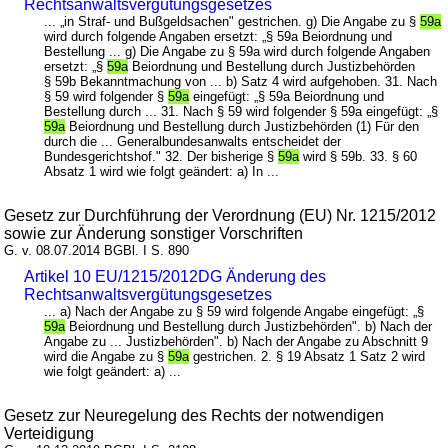
Rechtsanwaltsvergütungsgesetzes
... „in Straf- und Bußgeldsachen" gestrichen. g) Die Angabe zu §
59a
wird durch folgende Angaben ersetzt: „§ 59a Beiordnung und
Bestellung ... g) Die Angabe zu § 59a wird durch folgende Angaben
ersetzt: „§
59a
Beiordnung und Bestellung durch Justizbehörden
§ 59b Bekanntmachung von ... b) Satz 4 wird aufgehoben. 31. Nach
§ 59 wird folgender §
59a
eingefügt: „§ 59a Beiordnung und
Bestellung durch ... 31. Nach § 59 wird folgender § 59a eingefügt: „§
59a
Beiordnung und Bestellung durch Justizbehörden (1) Für den
durch die ... Generalbundesanwalts entscheidet der
Bundesgerichtshof." 32. Der bisherige §
59a
wird § 59b. 33. § 60
Absatz 1 wird wie folgt geändert: a) In ...
Gesetz zur Durchführung der Verordnung (EU) Nr. 1215/2012
sowie zur Änderung sonstiger Vorschriften
G. v. 08.07.2014 BGBl. I S. 890
Artikel 10 EU/1215/2012DG Änderung des
Rechtsanwaltsvergütungsgesetzes
... a) Nach der Angabe zu § 59 wird folgende Angabe eingefügt: „§
59a
Beiordnung und Bestellung durch Justizbehörden". b) Nach der
Angabe zu ... Justizbehörden". b) Nach der Angabe zu Abschnitt 9
wird die Angabe zu §
59a
gestrichen. 2. § 19 Absatz 1 Satz 2 wird
wie folgt geändert: a) ...
Gesetz zur Neuregelung des Rechts der notwendigen
Verteidigung