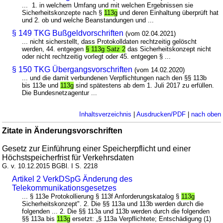
... 1. in welchem Umfang und mit welchen Ergebnissen sie
Sicherheitskonzepte nach §
113g
und deren Einhaltung überprüft hat
und 2. ob und welche Beanstandungen und ...
§ 149 TKG Bußgeldvorschriften
(vom 02.04.2021)
... nicht sicherstellt, dass Protokolldaten rechtzeitig gelöscht
werden, 44. entgegen
§ 113g Satz 2
das Sicherheitskonzept nicht
oder nicht rechtzeitig vorlegt oder 45. entgegen § ...
§ 150 TKG Übergangsvorschriften
(vom 14.02.2020)
... und die damit verbundenen Verpflichtungen nach den §§ 113b
bis 113e und
113g
sind spätestens ab dem 1. Juli 2017 zu erfüllen.
Die Bundesnetzagentur ...
Inhaltsverzeichnis
|
Ausdrucken/PDF
|
nach oben
Zitate in Änderungsvorschriften
Gesetz zur Einführung einer Speicherpflicht und einer
Höchstspeicherfrist für Verkehrsdaten
G. v. 10.12.2015 BGBl. I S. 2218
Artikel 2 VerkDSpG Änderung des
Telekommunikationsgesetzes
... § 113e Protokollierung § 113f Anforderungskatalog §
113g
Sicherheitskonzept". 2. Die §§ 113a und 113b werden durch die
folgenden ... 2. Die §§ 113a und 113b werden durch die folgenden
§§ 113a bis
113g
ersetzt: „§ 113a Verpflichtete; Entschädigung (1)