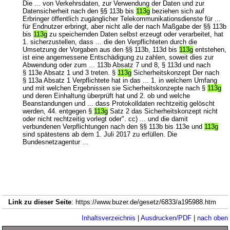
Die ... von Verkehrsdaten, zur Verwendung der Daten und zur
Datensicherheit nach den §§ 113b bis
113g
beziehen sich auf
Erbringer öffentlich zugänglicher Telekommunikationsdienste für ...
für Endnutzer erbringt, aber nicht alle der nach Maßgabe der §§ 113b
bis
113g
zu speichernden Daten selbst erzeugt oder verarbeitet, hat
1. sicherzustellen, dass ... die den Verpflichteten durch die
Umsetzung der Vorgaben aus den §§ 113b, 113d bis
113g
entstehen,
ist eine angemessene Entschädigung zu zahlen, soweit dies zur
Abwendung oder zum ... 113b Absatz 7 und 8, § 113d und nach
§ 113e Absatz 1 und 3 treten. §
113g
Sicherheitskonzept Der nach
§ 113a Absatz 1 Verpflichtete hat in das ... 1. in welchem Umfang
und mit welchen Ergebnissen sie Sicherheitskonzepte nach §
113g
und deren Einhaltung überprüft hat und 2. ob und welche
Beanstandungen und ... dass Protokolldaten rechtzeitig gelöscht
werden, 44. entgegen §
113g
Satz 2 das Sicherheitskonzept nicht
oder nicht rechtzeitig vorlegt oder". cc) ... und die damit
verbundenen Verpflichtungen nach den §§ 113b bis 113e und
113g
sind spätestens ab dem 1. Juli 2017 zu erfüllen. Die
Bundesnetzagentur ...
Link zu dieser Seite
: https://www.buzer.de/gesetz/6833/a195988.htm
Inhaltsverzeichnis
|
Ausdrucken/PDF
|
nach oben