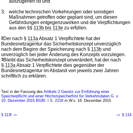
auszugehen ist und
3.
welche technischen Vorkehrungen oder sonstigen
Maßnahmen getroffen oder geplant sind, um diesen
Gefährdungen entgegenzuwirken und die Verpflichtungen
aus den §§
113b
bis
113e
zu erfüllen.
2
Der nach §
113a
Absatz 1 Verpflichtete hat der
Bundesnetzagentur das Sicherheitskonzept unverzüglich
nach dem Beginn der Speicherung nach §
113b
und
unverzüglich bei jeder Änderung des Konzepts vorzulegen.
3
Bleibt das Sicherheitskonzept unverändert, hat der nach
§
113a
Absatz 1 Verpflichtete dies gegenüber der
Bundesnetzagentur im Abstand von jeweils zwei Jahren
schriftlich zu erklären.
Text in der Fassung des
Artikels 2 Gesetz zur Einführung einer
Speicherpflicht und einer Höchstspeicherfrist für Verkehrsdaten G. v.
10. Dezember 2015 BGBl. I S. 2218
m.W.v. 18. Dezember 2015
←
→
§ 113f
§ 114