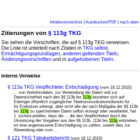
Inhaltsverzeichnis
|
Ausdrucken/PDF
|
nach oben
Zitierungen von
§ 113g TKG
Sie sehen die Vorschriften, die auf § 113g TKG verweisen.
Die Liste ist unterteilt nach Zitaten in
TKG selbst
,
Ermächtigungsgrundlagen
,
anderen geltenden Titeln
,
Änderungsvorschriften
und in
aufgehobenen Titeln
.
interne Verweise
§ 113a TKG Verpflichtete; Entschädigung
(vom 18.12.2015)
... von Verkehrsdaten, zur Verwendung der Daten und zur
Datensicherheit nach den §§ 113b bis
113g
beziehen sich auf
Erbringer öffentlich zugänglicher Telekommunikationsdienste für ...
für Endnutzer erbringt, aber nicht alle der nach Maßgabe der §§ 113b
bis
113g
zu speichernden Daten selbst erzeugt oder verarbeitet, hat
1. sicherzustellen, dass die ... die den Verpflichteten durch die
Umsetzung der Vorgaben aus den §§ 113b, 113d bis
113g
entstehen,
ist eine angemessene Entschädigung zu zahlen, soweit dies zur
Abwendung oder zum ...
§ 121 TKG Tätigkeitsbericht
(vom 18.12.2015)