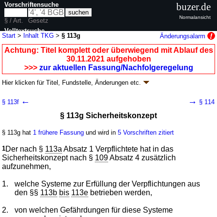
Vorschriftensuche
buzer.de
Normalansicht
§ / Art.
Gesetz
Volltextsuche
Start
>
Inhalt TKG
>
§ 113g
Änderungsalarm
nur in TKG
Achtung: Titel komplett oder überwiegend mit Ablauf des
30.11.2021 aufgehoben
>>>
zur aktuellen Fassung/Nachfolgeregelung
Hier klicken für
Titel, Fundstelle, Änderungen
etc.
§ 113g - Telekommunikationsgesetz (TKG)
←
→
§ 113f
§ 114
G. v. 22.06.2004
BGBl. I S. 1190
; aufgehoben durch
Artikel 61
G. v.
§ 113g Sicherheitskonzept
23.06.2021
BGBl. I S. 1858
Geltung ab 26.06.2004; FNA: 900-15
Deutsche Post AG, Deutsche
Postbank AG, Deutsche Telekom AG
§ 113g hat
1 frühere Fassung
und wird in
5 Vorschriften zitiert
66 weitere Fassungen
|
Drucksachen / Entwurf / Begründung
|
1
Der nach §
113a
Absatz 1 Verpflichtete hat in das
wird in 251 Vorschriften zitiert
Sicherheitskonzept nach §
109
Absatz 4 zusätzlich
Teil 7 Fernmeldegeheimnis, Datenschutz, Öffentliche
aufzunehmen,
Sicherheit
Abschnitt 3 Öffentliche Sicherheit
1.
welche Systeme zur Erfüllung der Verpflichtungen aus
den §§
113b
bis
113e
betrieben werden,
2.
von welchen Gefährdungen für diese Systeme