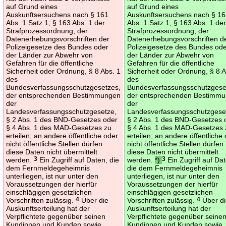
auf Grund eines
auf Grund eines
Auskunftsersuchens nach § 161
Auskunftsersuchens nach § 1
Abs. 1 Satz 1, § 163 Abs. 1 der
Abs. 1 Satz 1, § 163 Abs. 1 de
Strafprozessordnung, der
Strafprozessordnung, der
Datenerhebungsvorschriften der
Datenerhebungsvorschriften d
Polizeigesetze des Bundes oder
Polizeigesetze des Bundes od
der Länder zur Abwehr von
der Länder zur Abwehr von
Gefahren für die öffentliche
Gefahren für die öffentliche
Sicherheit oder Ordnung, § 8 Abs. 1
Sicherheit oder Ordnung, § 8 A
des
des
Bundesverfassungsschutzgesetzes,
Bundesverfassungsschutzgese
der entsprechenden Bestimmungen
der entsprechenden Bestimm
der
der
Landesverfassungsschutzgesetze,
Landesverfassungsschutzgese
§ 2 Abs. 1 des BND-Gesetzes oder
§ 2 Abs. 1 des BND-Gesetzes 
§ 4 Abs. 1 des MAD-Gesetzes zu
§ 4 Abs. 1 des MAD-Gesetzes 
erteilen; an andere öffentliche oder
erteilen; an andere öffentliche
nicht öffentliche Stellen dürfen
nicht öffentliche Stellen dürfen
diese Daten nicht übermittelt
diese Daten nicht übermittelt
werden.
3
Ein Zugriff auf Daten, die
werden.
*)
3
Ein Zugriff auf Da
dem Fernmeldegeheimnis
die dem Fernmeldegeheimnis
unterliegen, ist nur unter den
unterliegen, ist nur unter den
Voraussetzungen der hierfür
Voraussetzungen der hierfür
einschlägigen gesetzlichen
einschlägigen gesetzlichen
Vorschriften zulässig.
4
Über die
Vorschriften zulässig.
4
Über d
Auskunftserteilung hat der
Auskunftserteilung hat der
Verpflichtete gegenüber seinen
Verpflichtete gegenüber seine
Kundinnen und Kunden sowie
Kundinnen und Kunden sowie