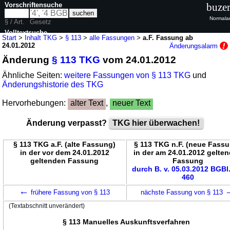
Vorschriftensuche
buzer
Normalan
§ / Art.
Gesetz
Volltextsuche
Start
>
Inhalt TKG
>
§ 113
>
alle Fassungen
>
a.F. Fassung ab
24.01.2012
Änderungsalarm
nur in TKG
Änderung
§ 113 TKG
vom 24.01.2012
Ähnliche Seiten:
weitere Fassungen von § 113 TKG
und
Änderungshistorie des TKG
Hervorhebungen:
alter Text
,
neuer Text
Änderung verpasst?
TKG hier überwachen!
§ 113 TKG a.F. (alte Fassung)
§ 113 TKG n.F. (neue Fass
in der vor dem 24.01.2012
in der am 24.01.2012 gelte
geltenden Fassung
Fassung
durch B. v. 05.03.2012 BGBl.
460
←
frühere Fassung von § 113
nächste Fassung von § 113
(Textabschnitt unverändert)
§ 113 Manuelles Auskunftsverfahren