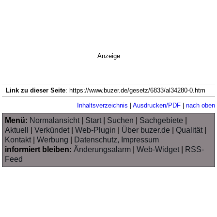
Anzeige
Link zu dieser Seite
: https://www.buzer.de/gesetz/6833/al34280-0.htm
Inhaltsverzeichnis
|
Ausdrucken/PDF
|
nach oben
Menü:
Normalansicht
|
Start
|
Suchen
|
Sachgebiete
|
Aktuell
|
Verkündet
|
Web-Plugin
|
Über buzer.de
|
Qualität
|
Kontakt
|
Werbung
|
Datenschutz, Impressum
informiert bleiben:
Änderungsalarm
|
Web-Widget
|
RSS-
Feed