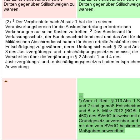
Dritten gegenüber Stillschweigen zu
Dritten gegenüber Stillschweig
wahren.
wahren.
(2)
1
Der Verpflichtete nach Absatz 1 hat die in seinem
Verantwortungsbereich für die Auskunftserteilung erforderlichen
Vorkehrungen auf seine Kosten zu treffen.
2
Das Bundesamt für
Verfassungsschutz, der Bundesnachrichtendienst und das Amt für 
Militärischen Abschirmdienst haben für ihnen erteilte Auskünfte eine
Entschädigung zu gewähren, deren Umfang sich nach § 23 und Anl
3 des Justizvergütungs- und -entschädigungsgesetzes bemisst; die
Vorschriften über die Verjährung in § 2 Absatz 1 und 4 des
Justizvergütungs- und -entschädigungsgesetzes finden entspreche
Anwendung.
---
*) Anm. d. Red.: § 113 Abs. 1 S
und 2 sind gemäß Entscheidu
und B. v. 5. März 2012 (BGBl. I
460) des BVerfG teilweise mit
Grundgesetz unvereinbar und 
mit den vom BVerfG bestimmt
Maßgaben anwendbar.