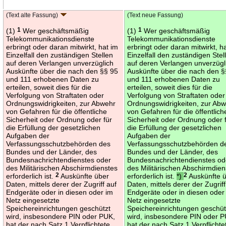
(Text alte Fassung)
(Text neue Fassung)
(1)
1
Wer geschäftsmäßig
(1)
1
Wer geschäftsmäßig
Telekommunikationsdienste
Telekommunikationsdienste
erbringt oder daran mitwirkt, hat im
erbringt oder daran mitwirkt, h
Einzelfall den zuständigen Stellen
Einzelfall den zuständigen Stel
auf deren Verlangen unverzüglich
auf deren Verlangen unverzügl
Auskünfte über die nach den §§ 95
Auskünfte über die nach den §
und 111 erhobenen Daten zu
und 111 erhobenen Daten zu
erteilen, soweit dies für die
erteilen, soweit dies für die
Verfolgung von Straftaten oder
Verfolgung von Straftaten oder
Ordnungswidrigkeiten, zur Abwehr
Ordnungswidrigkeiten, zur Ab
von Gefahren für die öffentliche
von Gefahren für die öffentlich
Sicherheit oder Ordnung oder für
Sicherheit oder Ordnung oder 
die Erfüllung der gesetzlichen
die Erfüllung der gesetzlichen
Aufgaben der
Aufgaben der
Verfassungsschutzbehörden des
Verfassungsschutzbehörden d
Bundes und der Länder, des
Bundes und der Länder, des
Bundesnachrichtendienstes oder
Bundesnachrichtendienstes od
des Militärischen Abschirmdienstes
des Militärischen Abschirmdien
erforderlich ist.
2
Auskünfte über
erforderlich ist.
*)
2
Auskünfte 
Daten, mittels derer der Zugriff auf
Daten, mittels derer der Zugriff
Endgeräte oder in diesen oder im
Endgeräte oder in diesen oder
Netz eingesetzte
Netz eingesetzte
Speichereinrichtungen geschützt
Speichereinrichtungen geschüt
wird, insbesondere PIN oder PUK,
wird, insbesondere PIN oder 
hat der nach Satz 1 Verpflichtete
hat der nach Satz 1 Verpflichte