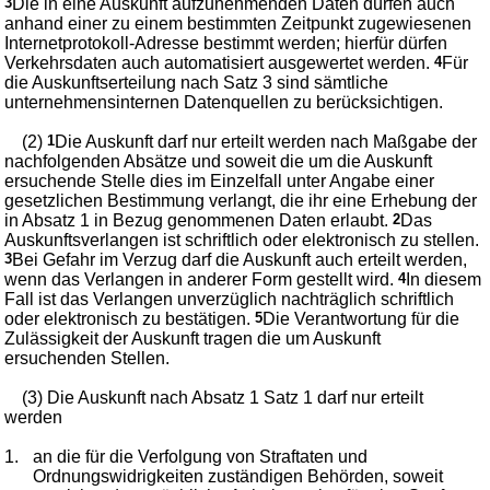
3
Die in eine Auskunft aufzunehmenden Daten dürfen auch
anhand einer zu einem bestimmten Zeitpunkt zugewiesenen
Internetprotokoll-Adresse bestimmt werden; hierfür dürfen
Verkehrsdaten auch automatisiert ausgewertet werden.
4
Für
die Auskunftserteilung nach Satz 3 sind sämtliche
unternehmensinternen Datenquellen zu berücksichtigen.
(2)
1
Die Auskunft darf nur erteilt werden nach Maßgabe der
nachfolgenden Absätze und soweit die um die Auskunft
ersuchende Stelle dies im Einzelfall unter Angabe einer
gesetzlichen Bestimmung verlangt, die ihr eine Erhebung der
in Absatz 1 in Bezug genommenen Daten erlaubt.
2
Das
Auskunftsverlangen ist schriftlich oder elektronisch zu stellen.
3
Bei Gefahr im Verzug darf die Auskunft auch erteilt werden,
wenn das Verlangen in anderer Form gestellt wird.
4
In diesem
Fall ist das Verlangen unverzüglich nachträglich schriftlich
oder elektronisch zu bestätigen.
5
Die Verantwortung für die
Zulässigkeit der Auskunft tragen die um Auskunft
ersuchenden Stellen.
(3) Die Auskunft nach Absatz 1 Satz 1 darf nur erteilt
werden
1.
an die für die Verfolgung von Straftaten und
Ordnungswidrigkeiten zuständigen Behörden, soweit