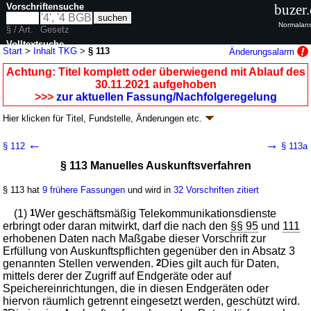
Vorschriftensuche
buzer
Normalans
§ / Art.
Gesetz
Volltextsuche
Start
>
Inhalt TKG
>
§ 113
Änderungsalarm
nur in TKG
Achtung: Titel komplett oder überwiegend mit Ablauf des
30.11.2021 aufgehoben
>>>
zur aktuellen Fassung/Nachfolgeregelung
Hier klicken für
Titel, Fundstelle, Änderungen
etc.
§ 113 - Telekommunikationsgesetz (TKG)
←
→
§ 112
§ 113a
G. v. 22.06.2004
BGBl. I S. 1190
; aufgehoben durch
Artikel 61
G. v.
§ 113 Manuelles Auskunftsverfahren
23.06.2021
BGBl. I S. 1858
Geltung ab 26.06.2004; FNA: 900-15
Deutsche Post AG, Deutsche
Postbank AG, Deutsche Telekom AG
§ 113 hat
9 frühere Fassungen
und wird in
32 Vorschriften zitiert
66 weitere Fassungen
|
Drucksachen / Entwurf / Begründung
|
(1)
1
Wer geschäftsmäßig Telekommunikationsdienste
wird in 251 Vorschriften zitiert
erbringt oder daran mitwirkt, darf die nach den
§§ 95
und
111
Teil 7 Fernmeldegeheimnis, Datenschutz, Öffentliche
erhobenen Daten nach Maßgabe dieser Vorschrift zur
Sicherheit
Erfüllung von Auskunftspflichten gegenüber den in Absatz 3
Abschnitt 3 Öffentliche Sicherheit
genannten Stellen verwenden.
2
Dies gilt auch für Daten,
mittels derer der Zugriff auf Endgeräte oder auf
Speichereinrichtungen, die in diesen Endgeräten oder
hiervon räumlich getrennt eingesetzt werden, geschützt wird.