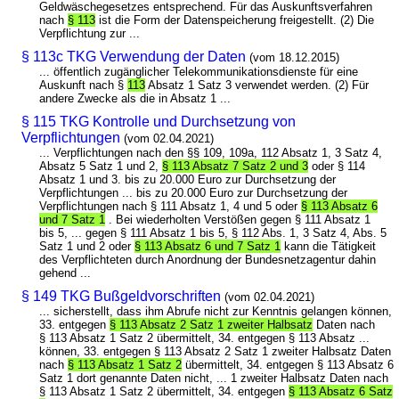
Geldwäschegesetzes entsprechend. Für das Auskunftsverfahren
nach
§ 113
ist die Form der Datenspeicherung freigestellt. (2) Die
Verpflichtung zur ...
§ 113c TKG Verwendung der Daten
(vom 18.12.2015)
... öffentlich zugänglicher Telekommunikationsdienste für eine
Auskunft nach §
113
Absatz 1 Satz 3 verwendet werden. (2) Für
andere Zwecke als die in Absatz 1 ...
§ 115 TKG Kontrolle und Durchsetzung von
Verpflichtungen
(vom 02.04.2021)
... Verpflichtungen nach den §§ 109, 109a, 112 Absatz 1, 3 Satz 4,
Absatz 5 Satz 1 und 2,
§ 113 Absatz 7 Satz 2 und 3
oder § 114
Absatz 1 und 3. bis zu 20.000 Euro zur Durchsetzung der
Verpflichtungen ... bis zu 20.000 Euro zur Durchsetzung der
Verpflichtungen nach § 111 Absatz 1, 4 und 5 oder
§ 113 Absatz 6
und 7 Satz 1
. Bei wiederholten Verstößen gegen § 111 Absatz 1
bis 5, ... gegen § 111 Absatz 1 bis 5, § 112 Abs. 1, 3 Satz 4, Abs. 5
Satz 1 und 2 oder
§ 113 Absatz 6 und 7 Satz 1
kann die Tätigkeit
des Verpflichteten durch Anordnung der Bundesnetzagentur dahin
gehend ...
§ 149 TKG Bußgeldvorschriften
(vom 02.04.2021)
... sicherstellt, dass ihm Abrufe nicht zur Kenntnis gelangen können,
33. entgegen
§ 113 Absatz 2 Satz 1 zweiter Halbsatz
Daten nach
§ 113 Absatz 1 Satz 2 übermittelt, 34. entgegen § 113 Absatz ...
können, 33. entgegen § 113 Absatz 2 Satz 1 zweiter Halbsatz Daten
nach
§ 113 Absatz 1 Satz 2
übermittelt, 34. entgegen § 113 Absatz 6
Satz 1 dort genannte Daten nicht, ... 1 zweiter Halbsatz Daten nach
§ 113 Absatz 1 Satz 2 übermittelt, 34. entgegen
§ 113 Absatz 6 Satz