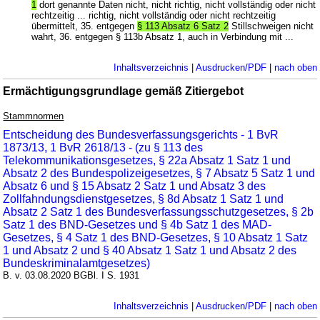
1
dort genannte Daten nicht, nicht richtig, nicht vollständig oder nicht
rechtzeitig ... richtig, nicht vollständig oder nicht rechtzeitig
übermittelt, 35. entgegen
§ 113 Absatz 6 Satz 2
Stillschweigen nicht
wahrt, 36. entgegen § 113b Absatz 1, auch in Verbindung mit ...
Inhaltsverzeichnis
|
Ausdrucken/PDF
|
nach oben
Ermächtigungsgrundlage gemäß Zitiergebot
Stammnormen
Entscheidung des Bundesverfassungsgerichts - 1 BvR
1873/13, 1 BvR 2618/13 - (zu § 113 des
Telekommunikationsgesetzes, § 22a Absatz 1 Satz 1 und
Absatz 2 des Bundespolizeigesetzes, § 7 Absatz 5 Satz 1 und
Absatz 6 und § 15 Absatz 2 Satz 1 und Absatz 3 des
Zollfahndungsdienstgesetzes, § 8d Absatz 1 Satz 1 und
Absatz 2 Satz 1 des Bundesverfassungsschutzgesetzes, § 2b
Satz 1 des BND-Gesetzes und § 4b Satz 1 des MAD-
Gesetzes, § 4 Satz 1 des BND-Gesetzes, § 10 Absatz 1 Satz
1 und Absatz 2 und § 40 Absatz 1 Satz 1 und Absatz 2 des
Bundeskriminalamtgesetzes)
B. v. 03.08.2020 BGBl. I S. 1931
Inhaltsverzeichnis
|
Ausdrucken/PDF
|
nach oben