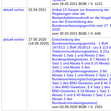
vom 18.05.2021 BGBl. I S. 1122
aktuell
vorher
02.04.2021
Artikel 13 Gesetz zur Anpassung der
Regelungen über die
Bestandsdatenauskunft an die Vorga
aus der Entscheidung des
Bundesverfassungsgerichts vom 27. 
2020
vom 30.03.2021 BGBl. I S. 448
aktuell
vorher
27.05.2020
Entscheidung des
(18.08.2020)
Bundesverfassungsgerichts - 1 BvR
1873/13, 1 BvR 2618/13 - (zu § 113 
Telekommunikationsgesetzes, § 22a
Absatz 1 Satz 1 und Absatz 2 des
Bundespolizeigesetzes, § 7 Absatz 5
Satz 1 und Absatz 6 und § 15 Absatz 
Satz 1 und Absatz 3 des
Zollfahndungsdienstgesetzes, § 8d
Absatz 1 Satz 1 und Absatz 2 Satz 1 
Bundesverfassungsschutzgesetzes, 
Satz 1 des BND-Gesetzes und § 4b S
1 des MAD-Gesetzes, § 4 Satz 1 des
BND-Gesetzes, § 10 Absatz 1 Satz 1
Absatz 2 und § 40 Absatz 1 Satz 1 u
Absatz 2 des
Bundeskriminalamtgesetzes)
vom 03.08.2020 BGBl. I S. 1931