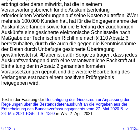
erbringt oder daran mitwirkt, hat die in seinem
Verantwortungsbereich für die Auskunftserteilung
erforderlichen Vorkehrungen auf seine Kosten zu treffen.
2
Wer
mehr als 100.000 Kunden hat, hat für die Entgegennahme der
Auskunftsverlangen sowie für die Erteilung der zugehörigen
Auskünfte eine gesicherte elektronische Schnittstelle nach
Maßgabe der Technischen Richtlinie nach
§ 110 Absatz 3
bereitzuhalten, durch die auch die gegen die Kenntnisnahme
der Daten durch Unbefugte gesicherte Übertragung
gewährleistet ist.
3
Dabei ist dafür Sorge zu tragen, dass jedes
Auskunftsverlangen durch eine verantwortliche Fachkraft auf
Einhaltung der in Absatz 2 genannten formalen
Voraussetzungen geprüft und die weitere Bearbeitung des
Verlangens erst nach einem positiven Prüfergebnis
freigegeben wird.
Text in der Fassung der
Berichtigung des Gesetzes zur Anpassung der
Regelungen über die Bestandsdatenauskunft an die Vorgaben aus der
Entscheidung des Bundesverfassungsgerichts vom 27. Mai 2020 B. v.
28. Mai 2021 BGBl. I S. 1380
m.W.v. 2. April 2021
←
→
§ 112
§ 113a