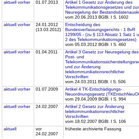
aktuell
vorher
01.07.2013
Artikel 1 Gesetz zur Änderung des
Telekommunikationsgesetzes und zu
Neuregelung der Bestandsdatenausk
vom 20.06.2013 BGBl. I S. 1602
aktuell
vorher
24.01.2012
Entscheidung des
(13.03.2012)
Bundesverfassungsgerichts - 1 BvR
1299/05 - (zu § 113 Absatz 1 Satz 1 
2 des Telekommunikationsgesetzes)
vom 05.03.2012 BGBl. I S. 460
aktuell
vorher
01.04.2011
Artikel 3 Gesetz zur Neuregelung des
Post- und
Telekommunikationssicherstellungsre
und zur Änderung
telekommunikationsrechtlicher
Vorschriften
vom 24.03.2011 BGBl. I S. 506
aktuell
vorher
01.07.2009
Artikel 4 TK-Entschädigungs-
Neuordnungsgesetz (TKEntschNeuO
vom 29.04.2009 BGBl. I S. 994
aktuell
vorher
24.02.2007
Artikel 2 Gesetz zur Änderung
telekommunikationsrechtlicher
Vorschriften
vom 18.02.2007 BGBl. I S. 106
aktuell
vor
früheste archivierte Fassung
24.02.2007