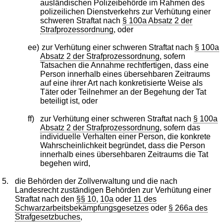
ausländischen Polizeibehörde im Rahmen des
polizeilichen Dienstverkehrs zur Verhütung einer
schweren Straftat nach
§ 100a Absatz 2 der
Strafprozessordnung
, oder
ee)
zur Verhütung einer schweren Straftat nach
§ 100a
Absatz 2 der Strafprozessordnung
, sofern
Tatsachen die Annahme rechtfertigen, dass eine
Person innerhalb eines übersehbaren Zeitraums
auf eine ihrer Art nach konkretisierte Weise als
Täter oder Teilnehmer an der Begehung der Tat
beteiligt ist, oder
ff)
zur Verhütung einer schweren Straftat nach
§ 100a
Absatz 2 der Strafprozessordnung
, sofern das
individuelle Verhalten einer Person, die konkrete
Wahrscheinlichkeit begründet, dass die Person
innerhalb eines übersehbaren Zeitraums die Tat
begehen wird,
5.
die Behörden der Zollverwaltung und die nach
Landesrecht zuständigen Behörden zur Verhütung einer
Straftat nach den
§§ 10
,
10a
oder
11 des
Schwarzarbeitsbekämpfungsgesetzes
oder
§ 266a des
Strafgesetzbuches
,