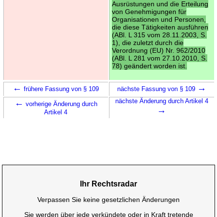
Ausrüstungen und die Erteilung
von Genehmigungen für
Organisationen und Personen,
die diese Tätigkeiten ausführen
(ABl. L 315 vom 28.11.2003, S.
1), die zuletzt durch die
Verordnung (EU) Nr. 962/2010
(ABl. L 281 vom 27.10.2010, S.
78) geändert worden ist.
←
→
frühere Fassung von § 109
nächste Fassung von § 109
←
nächste Änderung durch Artikel 4
vorherige Änderung durch
→
Artikel 4
Ihr Rechtsradar
Verpassen Sie keine gesetzlichen Änderungen
Sie werden über jede verkündete oder in Kraft tretende