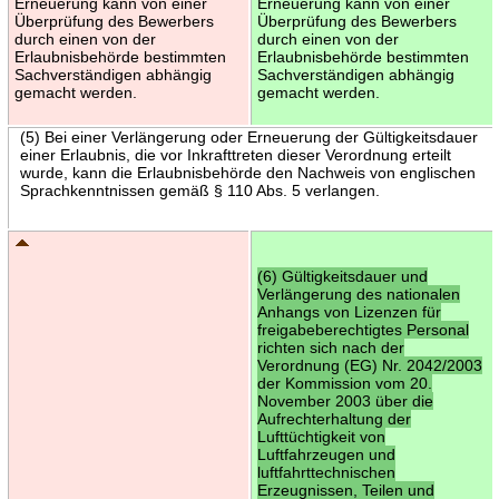
Erneuerung kann von einer
Erneuerung kann von einer
Überprüfung des Bewerbers
Überprüfung des Bewerbers
durch einen von der
durch einen von der
Erlaubnisbehörde bestimmten
Erlaubnisbehörde bestimmten
Sachverständigen abhängig
Sachverständigen abhängig
gemacht werden.
gemacht werden.
(5) Bei einer Verlängerung oder Erneuerung der Gültigkeitsdauer
einer Erlaubnis, die vor Inkrafttreten dieser Verordnung erteilt
wurde, kann die Erlaubnisbehörde den Nachweis von englischen
Sprachkenntnissen gemäß § 110 Abs. 5 verlangen.
(6) Gültigkeitsdauer und
Verlängerung des nationalen
Anhangs von Lizenzen für
freigabeberechtigtes Personal
richten sich nach der
Verordnung (EG) Nr. 2042/2003
der Kommission vom 20.
November 2003 über die
Aufrechterhaltung der
Lufttüchtigkeit von
Luftfahrzeugen und
luftfahrttechnischen
Erzeugnissen, Teilen und