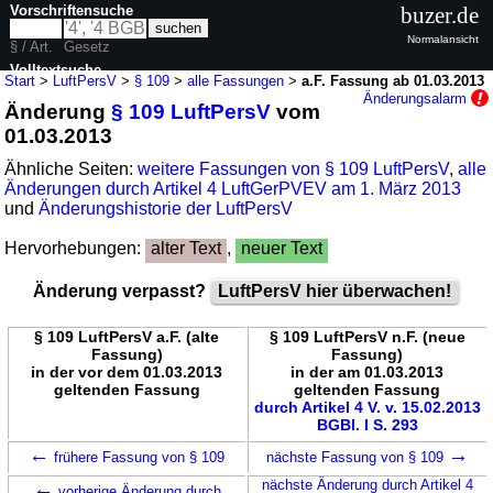
Vorschriftensuche
buzer.de
Normalansicht
§ / Art.
Gesetz
Volltextsuche
Start
>
LuftPersV
>
§ 109
>
alle Fassungen
>
a.F. Fassung ab 01.03.2013
Änderungsalarm
Änderung
§ 109 LuftPersV
vom
nur in LuftPersV
01.03.2013
Ähnliche Seiten:
weitere Fassungen von § 109 LuftPersV
,
alle
Änderungen durch Artikel 4 LuftGerPVEV am 1. März 2013
und
Änderungshistorie der LuftPersV
Hervorhebungen:
alter Text
,
neuer Text
Änderung verpasst?
LuftPersV hier überwachen!
§ 109 LuftPersV a.F. (alte
§ 109 LuftPersV n.F. (neue
Fassung)
Fassung)
in der vor dem 01.03.2013
in der am 01.03.2013
geltenden Fassung
geltenden Fassung
durch Artikel 4 V. v. 15.02.2013
BGBl. I S. 293
←
→
frühere Fassung von § 109
nächste Fassung von § 109
←
nächste Änderung durch Artikel 4
vorherige Änderung durch