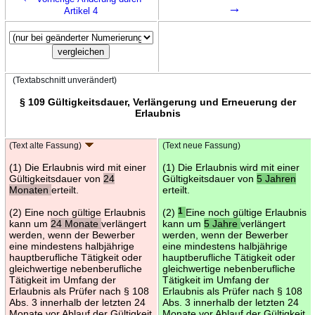
→
Artikel 4
(Textabschnitt unverändert)
§ 109 Gültigkeitsdauer, Verlängerung und Erneuerung der
Erlaubnis
(Text alte Fassung)
(Text neue Fassung)
(1) Die Erlaubnis wird mit einer
(1) Die Erlaubnis wird mit einer
Gültigkeitsdauer von
24
Gültigkeitsdauer von
5 Jahren
Monaten
erteilt.
erteilt.
(2) Eine noch gültige Erlaubnis
(2)
1
Eine noch gültige Erlaubnis
kann um
24 Monate
verlängert
kann um
5 Jahre
verlängert
werden, wenn der Bewerber
werden, wenn der Bewerber
eine mindestens halbjährige
eine mindestens halbjährige
hauptberufliche Tätigkeit oder
hauptberufliche Tätigkeit oder
gleichwertige nebenberufliche
gleichwertige nebenberufliche
Tätigkeit im Umfang der
Tätigkeit im Umfang der
Erlaubnis als Prüfer nach § 108
Erlaubnis als Prüfer nach § 108
Abs. 3 innerhalb der letzten 24
Abs. 3 innerhalb der letzten 24
Monate vor Ablauf der Gültigkeit
Monate vor Ablauf der Gültigkeit