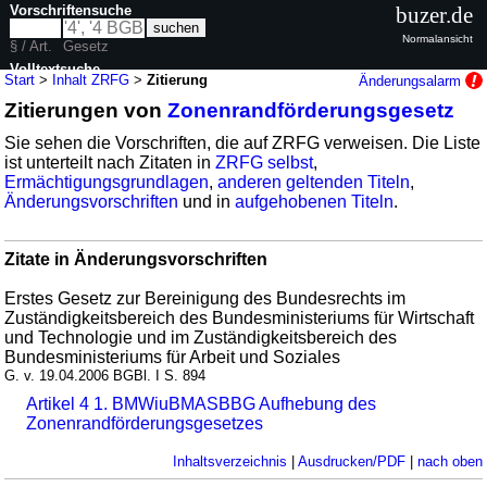
Vorschriftensuche
buzer.de
Normalansicht
§ / Art.
Gesetz
Volltextsuche
Start
>
Inhalt ZRFG
>
Zitierung
Änderungsalarm
Zitierungen von
Zonenrandförderungsgesetz
nur in ZRFG
Sie sehen die Vorschriften, die auf ZRFG verweisen. Die Liste
ist unterteilt nach Zitaten in
ZRFG selbst
,
Ermächtigungsgrundlagen
,
anderen geltenden Titeln
,
Änderungsvorschriften
und in
aufgehobenen Titeln
.
Zitate in Änderungsvorschriften
Erstes Gesetz zur Bereinigung des Bundesrechts im
Zuständigkeitsbereich des Bundesministeriums für Wirtschaft
und Technologie und im Zuständigkeitsbereich des
Bundesministeriums für Arbeit und Soziales
G. v. 19.04.2006 BGBl. I S. 894
Artikel 4 1. BMWiuBMASBBG Aufhebung des
Zonenrandförderungsgesetzes
Inhaltsverzeichnis
|
Ausdrucken/PDF
|
nach oben