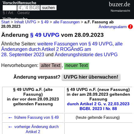
Vorschriftensuche
buzer.de
Normalansicht
§ / Art.
Gesetz
Volltextsuche
Start
>
Inhalt UVPG
>
§ 49
>
alle Fassungen
>
a.F. Fassung ab
28.09.2023
Änderungsalarm
nur in UVPG
Änderung
§ 49 UVPG
vom 28.09.2023
Ähnliche Seiten:
weitere Fassungen von § 49 UVPG
,
alle
Änderungen durch Artikel 2 ROGÄndG am
28. September 2023
und
Änderungshistorie des UVPG
Hervorhebungen:
alter Text
,
neuer Text
Änderung verpasst?
UVPG hier überwachen!
§ 49 UVPG a.F. (alte
§ 49 UVPG n.F. (neue Fassung)
Fassung)
in der am 28.09.2023 geltenden
in der vor dem 28.09.2023
Fassung
geltenden Fassung
durch Artikel 2 G. v. 22.03.2023
BGBl. 2023 I Nr. 88
←
frühere Fassung von § 49
(heute geltende Fassung)
←
vorherige Änderung durch
Artikel 2