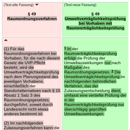
(Text alte Fassung)
(Text neue Fassung)
§ 49
§ 49
Raumordnungsverfahren
Umweltverträglichkeitsprüfung
bei Vorhaben mit
Raumverträglichkeitsprüfung
(1) Für das
1
In
der
Raumordnungsverfahren bei
Raumverträglichkeitsprüfung
Vorhaben, für die nach diesem
erfolgt
die Prüfung der
Gesetz die UVP-Pflicht
Umweltauswirkungen
nur
nach
besteht, wird die
Maßgabe
des
Umweltverträglichkeitsprüfung
Raumordnungsgesetzes.
2
Die
nach dem Planungsstand des
Umweltverträglichkeitsprüfung
im
jeweiligen Vorhabens,
nachfolgenden behördlichen
einschließlich
der
Verfahren, das der
Standortalternativen nach § 15
Zulassungsentscheidung
dient,
Absatz 1 Satz 3 des
umfasst eine vertiefte Prüfung der
Raumordnungsgesetzes,
in der
durchgeführt, soweit durch
Raumverträglichkeitsprüfung nur
Landesrecht nicht etwas
überschlägig geprüften
anderes bestimmt ist.
Umweltauswirkungen.
(2) Im nachfolgenden
Zulassungsverfahren kann
die