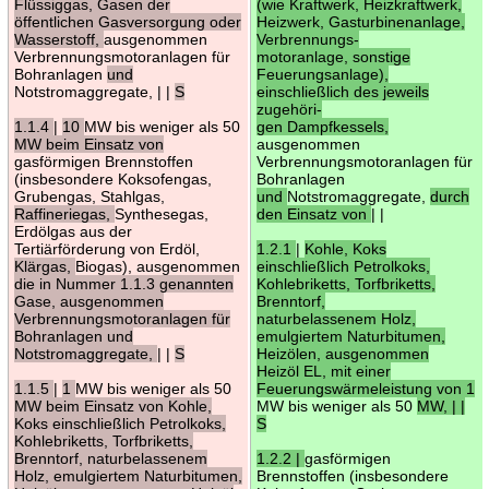
Flüssiggas, Gasen der
(wie Kraftwerk, Heizkraftwerk,
öffentlichen Gasversorgung oder
Heizwerk, Gasturbinenanlage,
Wasserstoff,
ausgenommen
Verbrennungs-
Verbrennungsmotoranlagen für
motoranlage, sonstige
Bohranlagen
und
Feuerungsanlage),
Notstromaggregate, | |
S
einschließlich des jeweils
zugehöri-
1.1.4
|
10
MW bis weniger als 50
gen Dampfkessels,
MW beim Einsatz von
ausgenommen
gasförmigen Brennstoffen
Verbrennungsmotoranlagen für
(insbesondere Koksofengas,
Bohranlagen
Grubengas, Stahlgas,
und
Notstromaggregate,
durch
Raffineriegas,
Synthesegas,
den Einsatz von
| |
Erdölgas aus der
Tertiärförderung von Erdöl,
1.2.1
|
Kohle, Koks
Klärgas,
Biogas), ausgenommen
einschließlich Petrolkoks,
die in Nummer 1.1.3 genannten
Kohlebriketts, Torfbriketts,
Gase, ausgenommen
Brenntorf,
Verbrennungsmotoranlagen für
naturbelassenem Holz,
Bohranlagen und
emulgiertem Naturbitumen,
Notstromaggregate,
| |
S
Heizölen, ausgenommen
Heizöl EL, mit einer
1.1.5
|
1
MW bis weniger als 50
Feuerungswärmeleistung von 1
MW beim Einsatz von Kohle,
MW bis weniger als 50
MW, | |
Koks einschließlich Petrolkoks,
S
Kohlebriketts, Torfbriketts,
Brenntorf, naturbelassenem
1.2.2 |
gasförmigen
Holz, emulgiertem Naturbitumen,
Brennstoffen (insbesondere