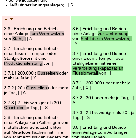
- Heißluftverzinnungsanlagen; | | S
3.6 | Errichtung und Betrieb
3.6 | Errichtung und Betrieb
einer Anlage
zum Warmwalzen
einer Anlage
zur Umformung
von
Stahl;
| | A
von
Stahl durch Warmwalzen;
|
| A
3.7 | Errichtung und Betrieb
einer Eisen-, Temper- oder
3.7 | Errichtung und Betrieb
Stahlgießerei mit einer
einer Eisen-, Temper- oder
Produktionsleistung
von | |
Stahlgießerei mit einer
Verarbeitungskapazität an
3.7.1 | 200.000 t
Gusseisen
oder
Flüssigmetall
von | |
mehr je Jahr, | X |
3.7.1 | 200.000 t oder mehr je
3.7.2 | 20 t
Gussteilen
oder mehr
Jahr, | X |
je Tag, | | A
3.7.2 | 20 t oder mehr je Tag, | |
3.7.3 | 2 t bis weniger als 20 t
A
Gussteilen
je Tag; | | S
3.7.3 | 2 t bis weniger als 20 t je
3.8 | Errichtung und Betrieb
Tag; | | S
einer Anlage zum Aufbringen von
metallischen Schutzschichten
3.8 | Errichtung und Betrieb
auf Metalloberflächen mit Hilfe
einer Anlage zum Aufbringen
von schmelzflüssigen Bädern mit
von metallischen