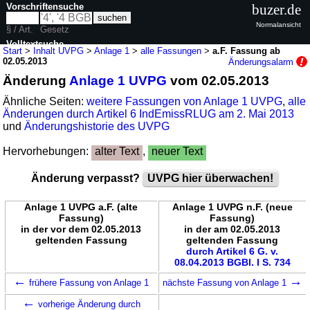
Vorschriftensuche
buzer.de
Normalansicht
§ / Art.
Gesetz
Volltextsuche
Start
>
Inhalt UVPG
>
Anlage 1
>
alle Fassungen
>
a.F. Fassung ab
02.05.2013
Änderungsalarm
nur in UVPG
Änderung
Anlage 1 UVPG
vom 02.05.2013
Ähnliche Seiten:
weitere Fassungen von Anlage 1 UVPG
,
alle
Änderungen durch Artikel 6 IndEmissRLUG am 2. Mai 2013
und
Änderungshistorie des UVPG
Hervorhebungen:
alter Text
,
neuer Text
Änderung verpasst?
UVPG hier überwachen!
Anlage 1 UVPG a.F. (alte
Anlage 1 UVPG n.F. (neue
Fassung)
Fassung)
in der vor dem 02.05.2013
in der am 02.05.2013
geltenden Fassung
geltenden Fassung
durch Artikel 6 G. v.
08.04.2013 BGBl. I S. 734
←
→
frühere Fassung von Anlage 1
nächste Fassung von Anlage 1
←
vorherige Änderung durch