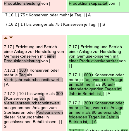
Produktionsleistung
von | |
Produktionskapazität
von | |
7.16.1 | 75 t Konserven oder mehr je Tag, | | A
7.16.2 | 1 t bis weniger als 75 t Konserven je Tag; | | S
7.17 | Errichtung und Betrieb
7.17 | Errichtung und Betrieb
einer Anlage zur Herstellung von
einer Anlage zur Herstellung
Gemüsekonserven mit
einer
von Gemüsekonserven mit
Produktionsleistung
von | |
einer Produktionskapazität
von
| |
7.17.1 |
300
t Konserven oder
mehr je
Tag
als
7.17.1 |
600
t Konserven oder
Vierteljahresdurchschnittswert,
|
mehr je
Tag, wenn die Anlage
| A
an nicht mehr
als
90 auf-
einanderfolgenden Tagen im
7.17.2 | 10 t bis weniger als
300
Jahr in Betrieb ist,
| | A
t
Konserven je Tag
als
Vierteljahresdurchschnittswert,
7.17.2 |
300 t Konserven oder
ausgenommen Anlagen zum
mehr je Tag, wenn die Anlage
Sterilisieren oder
Pasteurisieren
an mehr als 90 aufeinander-
dieser Nahrungsmittel in
folgenden Tagen im Jahr in
geschlossenen Behältnissen; | |
Betrieb ist, | | A
S
7.17.3 |
10 t bis weniger als
den