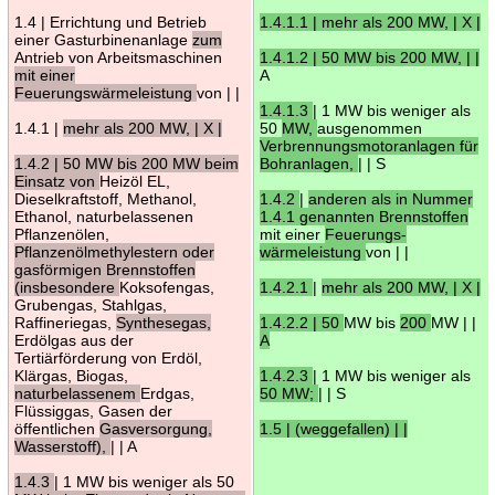
1.4 | Errichtung und Betrieb
1.4.1.1 | mehr als 200 MW, | X |
einer Gasturbinenanlage
zum
Antrieb von Arbeitsmaschinen
1.4.1.2 | 50 MW bis 200 MW, | |
mit einer
A
Feuerungswärmeleistung
von | |
1.4.1.3
| 1 MW bis weniger als
1.4.1 |
mehr als 200 MW, | X |
50
MW,
ausgenommen
Verbrennungsmotoranlagen für
1.4.2 | 50 MW bis 200 MW beim
Bohranlagen,
| | S
Einsatz von
Heizöl EL,
Dieselkraftstoff, Methanol,
1.4.2
|
anderen als in Nummer
Ethanol, naturbelassenen
1.4.1 genannten Brennstoffen
Pflanzenölen,
mit einer
Feuerungs-
Pflanzenölmethylestern oder
wärmeleistung
von | |
gasförmigen Brennstoffen
(insbesondere
Koksofengas,
1.4.2.1
|
mehr als 200 MW, | X |
Grubengas, Stahlgas,
Raffineriegas,
Synthesegas,
1.4.2.2 | 50
MW bis
200
MW | |
Erdölgas aus der
A
Tertiärförderung von Erdöl,
Klärgas, Biogas,
1.4.2.3
| 1 MW bis weniger als
naturbelassenem
Erdgas,
50 MW;
| | S
Flüssiggas, Gasen der
öffentlichen
Gasversorgung,
1.5 | (weggefallen) | |
Wasserstoff),
| | A
1.4.3
| 1 MW bis weniger als 50