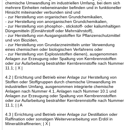
chemische Umwandlung im industriellen Umfang, bei dem sich
mehrere Einheiten nebeneinander befinden und in funktioneller
Hinsicht miteinander verbunden sind und
- zur Herstellung von organischen Grundchemikalien,
- zur Herstellung von anorganischen Grundchemikalien,
- zur Herstellung von phosphor-, stickstoff- oder kaliumhaltigen
Düngemitteln (Einnährstoff oder Mehrnährstoff),
- zur Herstellung von Ausgangsstoffen für Pflanzenschutzmittel
und von Bioziden,
- zur Herstellung von Grundarzneimitteln unter Verwendung
eines chemischen oder biologischen Verfahrens oder
- zur Herstellung von Explosivstoffen dienen), ausgenommen
Anlagen zur Erzeugung oder Spaltung von Kernbrennstoffen
oder zur Aufarbeitung bestrahlter Kernbrennstoffe nach Nummer
11.1; | X |
4.2 | Errichtung und Betrieb einer Anlage zur Herstellung von
Stoffen oder Stoffgruppen durch chemische Umwandlung im
industriellen Umfang, ausgenommen integrierte chemische
Anlagen nach Nummer 4.1, Anlagen nach Nummer 10.1 und
Anlagen zur Erzeugung oder Spaltung von Kernbrennstoffen
oder zur Aufarbeitung bestrahlter Kernbrennstoffe nach Nummer
11.1; | | A
4.3 | Errichtung und Betrieb einer Anlage zur Destillation oder
Raffination oder sonstigen Weiterverarbeitung von Erdöl in
Mineralölraffinerien; | X |