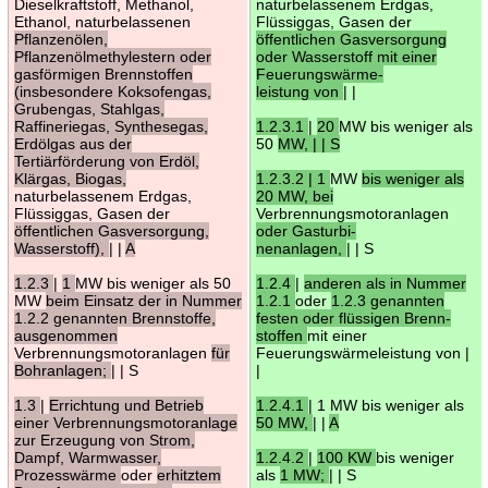
Dieselkraftstoff, Methanol,
naturbelassenem Erdgas,
Ethanol, naturbelassenen
Flüssiggas, Gasen der
Pflanzenölen,
öffentlichen Gasversorgung
Pflanzenölmethylestern oder
oder Wasserstoff mit einer
gasförmigen Brennstoffen
Feuerungswärme-
(insbesondere Koksofengas,
leistung von
| |
Grubengas, Stahlgas,
Raffineriegas, Synthesegas,
1.2.3.1
|
20
MW bis weniger als
Erdölgas aus der
50
MW, | | S
Tertiärförderung von Erdöl,
Klärgas, Biogas,
1.2.3.2 | 1
MW
bis weniger als
naturbelassenem Erdgas,
20 MW, bei
Flüssiggas, Gasen der
Verbrennungsmotoranlagen
öffentlichen Gasversorgung,
oder Gasturbi-
Wasserstoff),
| |
A
nenanlagen,
| | S
1.2.3
|
1
MW bis weniger als 50
1.2.4
|
anderen als in Nummer
MW
beim Einsatz der in Nummer
1.2.1
oder
1.2.3 genannten
1.2.2 genannten Brennstoffe,
festen oder flüssigen Brenn-
ausgenommen
stoffen
mit einer
Verbrennungsmotoranlagen
für
Feuerungswärmeleistung von |
Bohranlagen;
| | S
|
1.3
|
Errichtung und Betrieb
1.2.4.1
| 1 MW bis weniger als
einer Verbrennungsmotoranlage
50 MW,
| |
A
zur Erzeugung von Strom,
Dampf, Warmwasser,
1.2.4.2
|
100 KW
bis weniger
Prozesswärme
oder
erhitztem
als
1 MW;
| | S