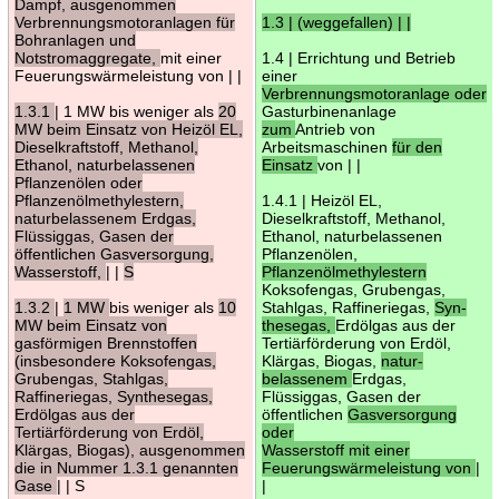
Dampf, ausgenommen
Verbrennungsmotoranlagen für
1.3 | (weggefallen) | |
Bohranlagen und
Notstromaggregate,
mit einer
1.4 | Errichtung und Betrieb
Feuerungswärmeleistung von | |
einer
Verbrennungsmotoranlage oder
1.3.1
| 1 MW bis weniger als
20
Gasturbinenanlage
MW beim Einsatz von Heizöl EL,
zum
Antrieb von
Dieselkraftstoff, Methanol,
Arbeitsmaschinen
für den
Ethanol, naturbelassenen
Einsatz
von | |
Pflanzenölen oder
Pflanzenölmethylestern,
1.4.1 | Heizöl EL,
naturbelassenem Erdgas,
Dieselkraftstoff, Methanol,
Flüssiggas, Gasen der
Ethanol, naturbelassenen
öffentlichen Gasversorgung,
Pflanzenölen,
Wasserstoff,
| |
S
Pflanzenölmethylestern
Koksofengas, Grubengas,
1.3.2
|
1 MW
bis weniger als
10
Stahlgas, Raffineriegas,
Syn-
MW beim Einsatz von
thesegas,
Erdölgas aus der
gasförmigen Brennstoffen
Tertiärförderung von Erdöl,
(insbesondere Koksofengas,
Klärgas, Biogas,
natur-
Grubengas, Stahlgas,
belassenem
Erdgas,
Raffineriegas, Synthesegas,
Flüssiggas, Gasen der
Erdölgas aus der
öffentlichen
Gasversorgung
Tertiärförderung von Erdöl,
oder
Klärgas, Biogas), ausgenommen
Wasserstoff mit einer
die in Nummer 1.3.1 genannten
Feuerungswärmeleistung von
|
Gase
| | S
|