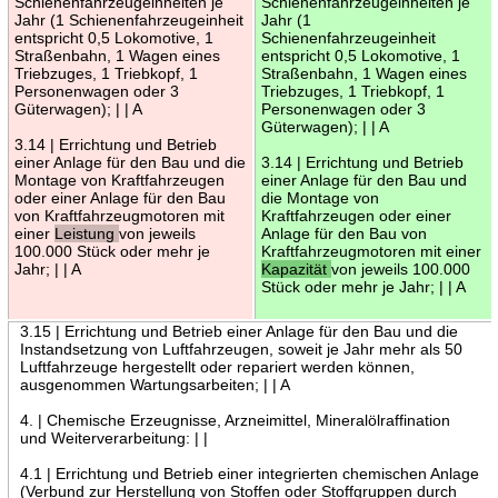
Schienenfahrzeugeinheiten je
Schienenfahrzeugeinheiten je
Jahr (1 Schienenfahrzeugeinheit
Jahr (1
entspricht 0,5 Lokomotive, 1
Schienenfahrzeugeinheit
Straßenbahn, 1 Wagen eines
entspricht 0,5 Lokomotive, 1
Triebzuges, 1 Triebkopf, 1
Straßenbahn, 1 Wagen eines
Personenwagen oder 3
Triebzuges, 1 Triebkopf, 1
Güterwagen); | | A
Personenwagen oder 3
Güterwagen); | | A
3.14 | Errichtung und Betrieb
einer Anlage für den Bau und die
3.14 | Errichtung und Betrieb
Montage von Kraftfahrzeugen
einer Anlage für den Bau und
oder einer Anlage für den Bau
die Montage von
von Kraftfahrzeugmotoren mit
Kraftfahrzeugen oder einer
einer
Leistung
von jeweils
Anlage für den Bau von
100.000 Stück oder mehr je
Kraftfahrzeugmotoren mit einer
Jahr; | | A
Kapazität
von jeweils 100.000
Stück oder mehr je Jahr; | | A
3.15 | Errichtung und Betrieb einer Anlage für den Bau und die
Instandsetzung von Luftfahrzeugen, soweit je Jahr mehr als 50
Luftfahrzeuge hergestellt oder repariert werden können,
ausgenommen Wartungsarbeiten; | | A
4. | Chemische Erzeugnisse, Arzneimittel, Mineralölraffination
und Weiterverarbeitung: | |
4.1 | Errichtung und Betrieb einer integrierten chemischen Anlage
(Verbund zur Herstellung von Stoffen oder Stoffgruppen durch