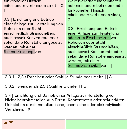
funktioneller Hinsicht
Weiterverarbeitungseinheiten
miteinander verbunden sind); | X
nebeneinander befinden und in
|
funktioneller Hinsicht
miteinander verbunden sind); |
3.3 | Errichtung und Betrieb
X |
einer Anlage zur Herstellung von
Roheisen oder Stahl
3.3 | Errichtung und Betrieb
einschließlich Stranggießen,
einer Anlage zur Herstellung
auch soweit Konzentrate oder
oder zum Erschmelzen
von
sekundäre Rohstoffe eingesetzt
Roheisen oder Stahl
werden, mit einer
einschließlich Stranggießen,
Schmelzleistung
von | |
auch soweit Konzentrate oder
sekundäre Rohstoffe eingesetzt
werden, mit einer
Schmelzkapazität
von | |
3.3.1 | 2,5 t Roheisen oder Stahl je Stunde oder mehr, | | A
3.3.2 | weniger als 2,5 t Stahl je Stunde; | | S
3.4 | Errichtung und Betrieb einer Anlage zur Herstellung von
Nichteisenrohmetallen aus Erzen, Konzentraten oder sekundären
Rohstoffen durch metallurgische, chemische oder elektrolytische
Verfahren; | X |