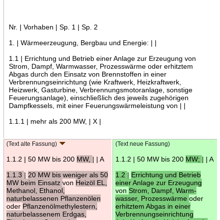
Nr. | Vorhaben | Sp. 1 | Sp. 2
1. | Wärmeerzeugung, Bergbau und Energie: | |
1.1 | Errichtung und Betrieb einer Anlage zur Erzeugung von
Strom, Dampf, Warmwasser, Prozesswärme oder erhitztem
Abgas durch den Einsatz von Brennstoffen in einer
Verbrennungseinrichtung (wie Kraftwerk, Heizkraftwerk,
Heizwerk, Gasturbine, Verbrennungsmotoranlage, sonstige
Feuerungsanlage), einschließlich des jeweils zugehörigen
Dampfkessels, mit einer Feuerungswärmeleistung von | |
1.1.1 | mehr als 200 MW, | X |
(Text alte Fassung)
(Text neue Fassung)
1.1.2 | 50 MW bis 200
MW,
| | A
1.1.2 | 50 MW bis 200
MW;
| | A
1.1.3
|
20 MW bis weniger als 50
1.2
|
Errichtung und Betrieb
MW beim Einsatz
von
Heizöl EL,
einer Anlage zur Erzeugung
Methanol, Ethanol,
von
Strom, Dampf, Warm-
naturbelassenen Pflanzenölen
wasser, Prozesswärme
oder
oder
Pflanzenölmethylestern,
erhitztem Abgas in einer
naturbelassenem Erdgas,
Verbrennungseinrichtung