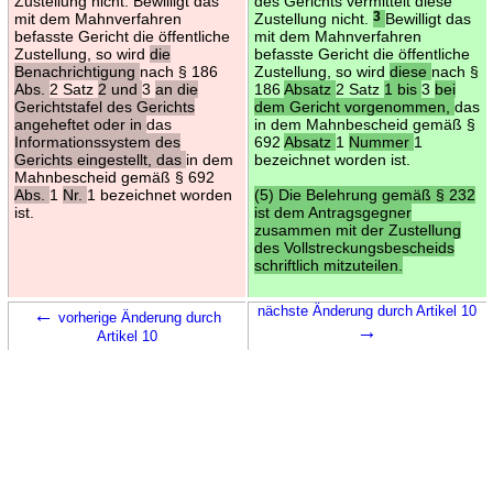
Zustellung nicht. Bewilligt das
des Gerichts vermittelt diese
mit dem Mahnverfahren
Zustellung nicht.
3
Bewilligt das
befasste Gericht die öffentliche
mit dem Mahnverfahren
Zustellung, so wird
die
befasste Gericht die öffentliche
Benachrichtigung
nach § 186
Zustellung, so wird
diese
nach §
Abs.
2 Satz
2 und
3
an die
186
Absatz
2 Satz
1 bis
3
bei
Gerichtstafel des Gerichts
dem Gericht vorgenommen,
das
angeheftet oder in
das
in dem Mahnbescheid gemäß §
Informationssystem des
692
Absatz
1
Nummer
1
Gerichts eingestellt, das
in dem
bezeichnet worden ist.
Mahnbescheid gemäß § 692
Abs.
1
Nr.
1 bezeichnet worden
(5) Die Belehrung gemäß § 232
ist.
ist dem Antragsgegner
zusammen mit der Zustellung
des Vollstreckungsbescheids
schriftlich mitzuteilen.
←
nächste Änderung durch Artikel 10
vorherige Änderung durch
→
Artikel 10