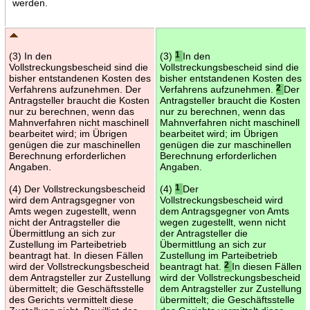
werden.
(3) In den
(3)
1
In den
Vollstreckungsbescheid sind die
Vollstreckungsbescheid sind die
bisher entstandenen Kosten des
bisher entstandenen Kosten des
Verfahrens aufzunehmen. Der
Verfahrens aufzunehmen.
2
Der
Antragsteller braucht die Kosten
Antragsteller braucht die Kosten
nur zu berechnen, wenn das
nur zu berechnen, wenn das
Mahnverfahren nicht maschinell
Mahnverfahren nicht maschinell
bearbeitet wird; im Übrigen
bearbeitet wird; im Übrigen
genügen die zur maschinellen
genügen die zur maschinellen
Berechnung erforderlichen
Berechnung erforderlichen
Angaben.
Angaben.
(4) Der Vollstreckungsbescheid
(4)
1
Der
wird dem Antragsgegner von
Vollstreckungsbescheid wird
Amts wegen zugestellt, wenn
dem Antragsgegner von Amts
nicht der Antragsteller die
wegen zugestellt, wenn nicht
Übermittlung an sich zur
der Antragsteller die
Zustellung im Parteibetrieb
Übermittlung an sich zur
beantragt hat. In diesen Fällen
Zustellung im Parteibetrieb
wird der Vollstreckungsbescheid
beantragt hat.
2
In diesen Fällen
dem Antragsteller zur Zustellung
wird der Vollstreckungsbescheid
übermittelt; die Geschäftsstelle
dem Antragsteller zur Zustellung
des Gerichts vermittelt diese
übermittelt; die Geschäftsstelle