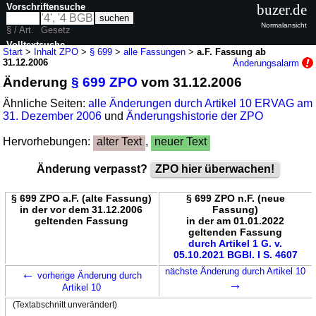
Vorschriftensuche
buzer.de
Normalansicht
§ / Art.
Gesetz
Volltextsuche
Start
>
Inhalt ZPO
>
§ 699
>
alle Fassungen
>
a.F. Fassung ab
31.12.2006
Änderungsalarm
nur in ZPO
Änderung
§ 699 ZPO
vom 31.12.2006
Ähnliche Seiten:
alle Änderungen durch Artikel 10 ERVAG am
31. Dezember 2006
und
Änderungshistorie der ZPO
Hervorhebungen:
alter Text
,
neuer Text
Änderung verpasst?
ZPO hier überwachen!
§ 699 ZPO a.F. (alte Fassung)
§ 699 ZPO n.F. (neue
in der vor dem 31.12.2006
Fassung)
geltenden Fassung
in der am 01.01.2022
geltenden Fassung
durch Artikel 1 G. v.
05.10.2021 BGBl. I S. 4607
←
nächste Änderung durch Artikel 10
vorherige Änderung durch
→
Artikel 10
(Textabschnitt unverändert)