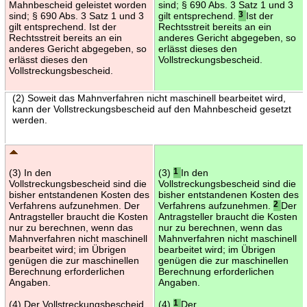
Mahnbescheid geleistet worden
sind; § 690 Abs. 3 Satz 1 und 3
sind; § 690 Abs. 3 Satz 1 und 3
gilt entsprechend.
3
Ist der
gilt entsprechend. Ist der
Rechtsstreit bereits an ein
Rechtsstreit bereits an ein
anderes Gericht abgegeben, so
anderes Gericht abgegeben, so
erlässt dieses den
erlässt dieses den
Vollstreckungsbescheid.
Vollstreckungsbescheid.
(2) Soweit das Mahnverfahren nicht maschinell bearbeitet wird,
kann der Vollstreckungsbescheid auf den Mahnbescheid gesetzt
werden.
(3) In den
(3)
1
In den
Vollstreckungsbescheid sind die
Vollstreckungsbescheid sind die
bisher entstandenen Kosten des
bisher entstandenen Kosten des
Verfahrens aufzunehmen. Der
Verfahrens aufzunehmen.
2
Der
Antragsteller braucht die Kosten
Antragsteller braucht die Kosten
nur zu berechnen, wenn das
nur zu berechnen, wenn das
Mahnverfahren nicht maschinell
Mahnverfahren nicht maschinell
bearbeitet wird; im Übrigen
bearbeitet wird; im Übrigen
genügen die zur maschinellen
genügen die zur maschinellen
Berechnung erforderlichen
Berechnung erforderlichen
Angaben.
Angaben.
(4) Der Vollstreckungsbescheid
(4)
1
Der