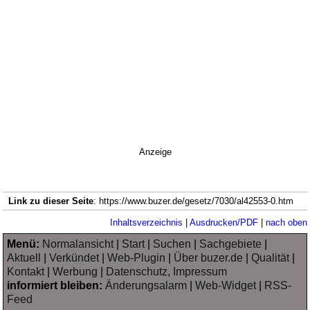
Anzeige
Link zu dieser Seite
: https://www.buzer.de/gesetz/7030/al42553-0.htm
Inhaltsverzeichnis
|
Ausdrucken/PDF
|
nach oben
Menü:
Normalansicht
|
Start
|
Suchen
|
Sachgebiete
|
Aktuell
|
Verkündet
|
Web-Plugin
|
Über buzer.de
|
Qualität
|
Kontakt
|
Werbung
|
Datenschutz, Impressum
informiert bleiben:
Änderungsalarm
|
Web-Widget
|
RSS-
Feed