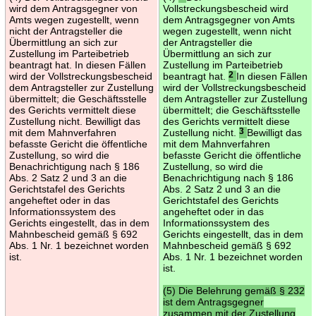
wird dem Antragsgegner von
Vollstreckungsbescheid wird
Amts wegen zugestellt, wenn
dem Antragsgegner von Amts
nicht der Antragsteller die
wegen zugestellt, wenn nicht
Übermittlung an sich zur
der Antragsteller die
Zustellung im Parteibetrieb
Übermittlung an sich zur
beantragt hat. In diesen Fällen
Zustellung im Parteibetrieb
wird der Vollstreckungsbescheid
beantragt hat.
2
In diesen Fällen
dem Antragsteller zur Zustellung
wird der Vollstreckungsbescheid
übermittelt; die Geschäftsstelle
dem Antragsteller zur Zustellung
des Gerichts vermittelt diese
übermittelt; die Geschäftsstelle
Zustellung nicht. Bewilligt das
des Gerichts vermittelt diese
mit dem Mahnverfahren
Zustellung nicht.
3
Bewilligt das
befasste Gericht die öffentliche
mit dem Mahnverfahren
Zustellung, so wird die
befasste Gericht die öffentliche
Benachrichtigung nach § 186
Zustellung, so wird die
Abs. 2 Satz 2 und 3 an die
Benachrichtigung nach § 186
Gerichtstafel des Gerichts
Abs. 2 Satz 2 und 3 an die
angeheftet oder in das
Gerichtstafel des Gerichts
Informationssystem des
angeheftet oder in das
Gerichts eingestellt, das in dem
Informationssystem des
Mahnbescheid gemäß § 692
Gerichts eingestellt, das in dem
Abs. 1 Nr. 1 bezeichnet worden
Mahnbescheid gemäß § 692
ist.
Abs. 1 Nr. 1 bezeichnet worden
ist.
(5) Die Belehrung gemäß § 232
ist dem Antragsgegner
zusammen mit der Zustellung