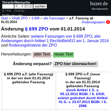
Vorschriftensuche
buzer.de
Normalansicht
§ / Art.
Gesetz
Volltextsuche
Start
>
Inhalt ZPO
>
§ 699
>
alle Fassungen
>
a.F. Fassung ab
01.01.2014
Änderungsalarm
nur in ZPO
Änderung
§ 699 ZPO
vom 01.01.2014
Ähnliche Seiten:
weitere Fassungen von § 699 ZPO
,
alle
Änderungen durch Artikel 1 RechtsBehEG am 1. Januar 2014
und
Änderungshistorie der ZPO
Hervorhebungen:
alter Text
,
neuer Text
Änderung verpasst?
ZPO hier überwachen!
§ 699 ZPO a.F. (alte Fassung)
§ 699 ZPO n.F. (neue
in der vor dem 01.01.2014
Fassung)
geltenden Fassung
in der am 01.01.2014
geltenden Fassung
durch Artikel 1 G. v.
05.12.2012 BGBl. I S. 2418;
zuletzt geändert durch Artikel
41 G. v. 23.07.2013 BGBl. I S.
2586