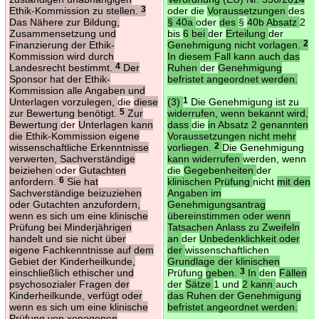
Ethik-Kommission zu stellen.
3
oder die
Voraussetzungen
des
Das Nähere zur Bildung,
§ 40a
oder
des
§
40b Absatz
2
Zusammensetzung und
bis
6 bei
der
Erteilung
der
Finanzierung der Ethik-
Genehmigung nicht vorlagen.
2
Kommission wird durch
In diesem Fall kann auch das
Landesrecht bestimmt.
4
Der
Ruhen
der
Genehmigung
Sponsor hat der Ethik-
befristet angeordnet werden.
Kommission alle Angaben und
Unterlagen vorzulegen,
die
diese
(3)
1
Die Genehmigung ist zu
zur Bewertung benötigt.
5
Zur
widerrufen, wenn bekannt wird,
Bewertung
der
Unterlagen kann
dass
die
in Absatz 2 genannten
die Ethik-Kommission eigene
Voraussetzungen nicht mehr
wissenschaftliche Erkenntnisse
vorliegen.
2
Die Genehmigung
verwerten, Sachverständige
kann widerrufen
werden, wenn
beiziehen
oder
Gutachten
die
Gegebenheiten
der
anfordern.
6
Sie hat
klinischen Prüfung
nicht
mit den
Sachverständige beizuziehen
Angaben im
oder Gutachten anzufordern,
Genehmigungsantrag
wenn es sich um eine klinische
übereinstimmen oder wenn
Prüfung bei Minderjährigen
Tatsachen Anlass zu Zweifeln
handelt und sie nicht über
an
der
Unbedenklichkeit oder
eigene Fachkenntnisse auf dem
der
wissenschaftlichen
Gebiet der Kinderheilkunde,
Grundlage der klinischen
einschließlich ethischer und
Prüfung
geben.
3
In
den
Fällen
psychosozialer Fragen der
der
Sätze
1 und
2 kann
auch
Kinderheilkunde, verfügt oder
das Ruhen der Genehmigung
wenn es sich um eine klinische
befristet angeordnet werden.
Prüfung von xenogenen