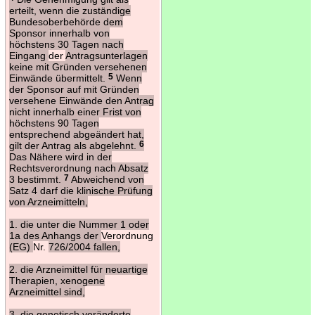
erteilt, wenn die zuständige
Bundesoberbehörde dem
Sponsor innerhalb von
höchstens 30 Tagen nach
Eingang
der
Antragsunterlagen
keine mit Gründen versehenen
Einwände übermittelt.
5
Wenn
der Sponsor auf mit Gründen
versehene Einwände den Antrag
nicht innerhalb einer Frist von
höchstens 90 Tagen
entsprechend abgeändert hat,
gilt der Antrag als abgelehnt.
6
Das Nähere wird in der
Rechtsverordnung nach Absatz
3 bestimmt.
7
Abweichend von
Satz 4 darf die klinische Prüfung
von Arzneimitteln,
1. die unter die Nummer 1 oder
1a des Anhangs der
Verordnung
(EG)
Nr.
726/2004 fallen,
2. die Arzneimittel für neuartige
Therapien, xenogene
Arzneimittel sind,
3. die genetisch veränderte