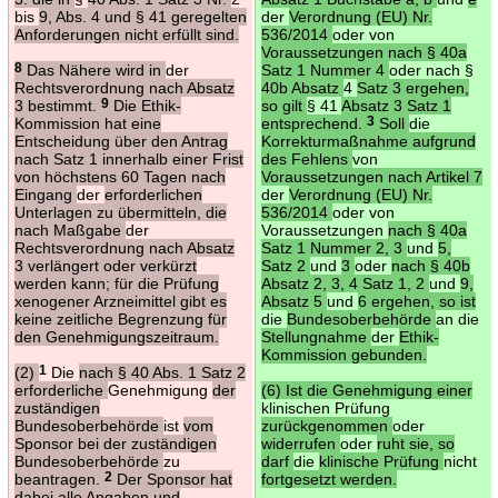
bis
9, Abs. 4 und § 41 geregelten
der
Verordnung (EU) Nr.
Anforderungen nicht erfüllt sind.
536/2014
oder von
Voraussetzungen nach § 40a
8
Das Nähere wird in
der
Satz 1 Nummer 4
oder nach §
Rechtsverordnung nach Absatz
40b Absatz
4
Satz 3 ergehen,
3 bestimmt.
9
Die Ethik-
so gilt
§ 41
Absatz 3 Satz 1
Kommission hat eine
entsprechend.
3
Soll
die
Entscheidung über den Antrag
Korrekturmaßnahme aufgrund
nach Satz 1 innerhalb einer Frist
des Fehlens
von
von höchstens 60 Tagen nach
Voraussetzungen nach Artikel 7
Eingang
der
erforderlichen
der
Verordnung (EU) Nr.
Unterlagen zu übermitteln, die
536/2014
oder von
nach Maßgabe
der
Voraussetzungen
nach § 40a
Rechtsverordnung nach Absatz
Satz 1 Nummer 2, 3
und
5,
3 verlängert oder verkürzt
Satz 2
und
3
oder
nach § 40b
werden kann; für die Prüfung
Absatz 2, 3, 4 Satz 1, 2
und
9,
xenogener Arzneimittel gibt es
Absatz 5
und
6 ergehen, so ist
keine zeitliche Begrenzung für
die
Bundesoberbehörde
an die
den Genehmigungszeitraum.
Stellungnahme
der
Ethik-
Kommission gebunden.
(2)
1
Die
nach § 40 Abs. 1 Satz 2
erforderliche
Genehmigung
der
(6) Ist die Genehmigung einer
zuständigen
klinischen Prüfung
Bundesoberbehörde
ist
vom
zurückgenommen
oder
Sponsor bei der zuständigen
widerrufen
oder
ruht sie, so
Bundesoberbehörde
zu
darf
die
klinische Prüfung
nicht
beantragen.
2
Der Sponsor hat
fortgesetzt werden.
dabei alle Angaben und