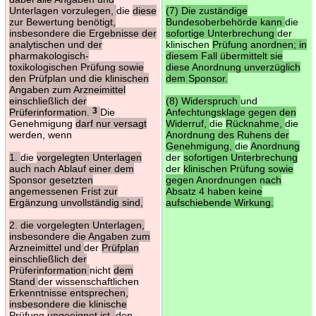
Unterlagen vorzulegen,
die
diese
(7) Die zuständige
zur Bewertung benötigt,
Bundesoberbehörde kann
die
insbesondere die Ergebnisse der
sofortige Unterbrechung
der
analytischen und der
klinischen
Prüfung anordnen; in
pharmakologisch-
diesem Fall übermittelt sie
toxikologischen Prüfung sowie
diese Anordnung unverzüglich
den Prüfplan und die klinischen
dem Sponsor.
Angaben zum Arzneimittel
einschließlich der
(8) Widerspruch
und
Prüferinformation.
3
Die
Anfechtungsklage gegen den
Genehmigung
darf nur versagt
Widerruf,
die
Rücknahme,
die
werden, wenn
Anordnung des Ruhens der
Genehmigung,
die
Anordnung
1.
die
vorgelegten Unterlagen
der
sofortigen Unterbrechung
auch nach Ablauf einer dem
der
klinischen Prüfung sowie
Sponsor gesetzten
gegen Anordnungen nach
angemessenen Frist zur
Absatz 4 haben keine
Ergänzung unvollständig sind,
aufschiebende Wirkung.
2. die vorgelegten Unterlagen,
insbesondere die Angaben zum
Arzneimittel und
der
Prüfplan
einschließlich der
Prüferinformation
nicht
dem
Stand
der wissenschaftlichen
Erkenntnisse entsprechen,
insbesondere die klinische
Prüfung
ungeeignet ist,
den