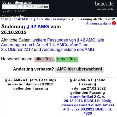
Vorschriftensuche
buzer.de
Normalansicht
§ / Art.
Gesetz
Volltextsuche
Start
>
Inhalt AMG
>
§ 42
>
alle Fassungen
>
a.F. Fassung ab 26.10.2012
Änderungsalarm
Änderung
§ 42 AMG
vom
nur in AMG
26.10.2012
Ähnliche Seiten:
weitere Fassungen von § 42 AMG
,
alle
Änderungen durch Artikel 1 4. AMGuaÄndG am
26. Oktober 2012
und
Änderungshistorie des AMG
Hervorhebungen:
alter Text
,
neuer Text
Änderung verpasst?
AMG hier überwachen!
§ 42 AMG a.F. (alte Fassung)
§ 42 AMG n.F. (neue
in der vor dem 26.10.2012
Fassung)
geltenden Fassung
in der am 27.01.2022
geltenden Fassung
durch Artikel 2 G. v.
20.12.2016 BGBl. I S. 3048;
dieses geändert durch Artikel
4 G. v. 27.09.2021 BGBl. I S.
4530