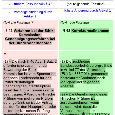
←
frühere Fassung von § 42
(heute geltende Fassung)
←
nächste Änderung durch Artikel 1
vorherige Änderung durch
→
Artikel 1
(Text alte Fassung)
(Text neue Fassung)
§ 42
Verfahren bei der Ethik-
§ 42
Korrekturmaßnahmen
Kommission,
Genehmigungsverfahren bei
der Bundesoberbehörde
(1)
1
Die
nach § 40 Abs. 1 Satz 2
(1) Die
zuständige
erforderliche zustimmende
Bundesoberbehörde ergreift die
Bewertung
der
Ethik-
in Artikel 77
der
Verordnung
Kommission ist vom Sponsor bei
(EU) Nr. 536/2014 genannten
der
nach
Landesrecht für den
Korrekturmaßnahmen
nach
Prüfer zuständigen
Maßgabe
der
folgenden
unabhängigen interdisziplinär
Absätze.
besetzten Ethik-Kommission zu
beantragen.
2
Wird die klinische
(2)
1
Die Genehmigung einer
Prüfung von mehreren Prüfern
klinischen Prüfung
ist
durchgeführt, so ist
der
Antrag
zurückzunehmen, wenn
bei der für den Hauptprüfer oder
bekannt wird, dass
die
Leiter der
klinischen Prüfung
Voraussetzungen
der
zuständigen unabhängigen
Verordnung (EU) Nr. 536/2014