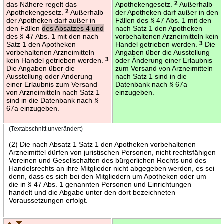
das Nähere regelt das
Apothekengesetz.
2
Außerhalb
Apothekengesetz.
2
Außerhalb
der Apotheken darf außer in den
der Apotheken darf außer in
Fällen des § 47 Abs. 1 mit den
den Fällen
des Absatzes 4 und
nach Satz 1 den Apotheken
des § 47 Abs. 1 mit den nach
vorbehaltenen Arzneimitteln kein
Satz 1 den Apotheken
Handel getrieben werden.
3
Die
vorbehaltenen Arzneimitteln
Angaben über die Ausstellung
kein Handel getrieben werden.
3
oder Änderung einer Erlaubnis
Die Angaben über die
zum Versand von Arzneimitteln
Ausstellung oder Änderung
nach Satz 1 sind in die
einer Erlaubnis zum Versand
Datenbank nach § 67a
von Arzneimitteln nach Satz 1
einzugeben.
sind in die Datenbank nach §
67a einzugeben.
(Textabschnitt unverändert)
(2) Die nach Absatz 1 Satz 1 den Apotheken vorbehaltenen
Arzneimittel dürfen von juristischen Personen, nicht rechtsfähigen
Vereinen und Gesellschaften des bürgerlichen Rechts und des
Handelsrechts an ihre Mitglieder nicht abgegeben werden, es sei
denn, dass es sich bei den Mitgliedern um Apotheken oder um
die in § 47 Abs. 1 genannten Personen und Einrichtungen
handelt und die Abgabe unter den dort bezeichneten
Voraussetzungen erfolgt.