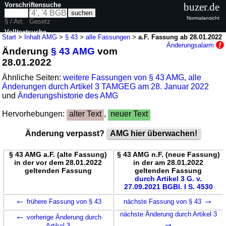
Vorschriftensuche
buzer.de
Normalansicht
§ / Art.
Gesetz
Volltextsuche
Start
>
Inhalt AMG
>
§ 43
>
alle Fassungen
>
a.F. Fassung ab 28.01.2022
Änderungsalarm
Änderung
§ 43 AMG
vom
nur in AMG
28.01.2022
Ähnliche Seiten:
weitere Fassungen von § 43 AMG
,
alle
Änderungen durch Artikel 3 TAMGEG am 28. Januar 2022
und
Änderungshistorie des AMG
Hervorhebungen:
alter Text
,
neuer Text
Änderung verpasst?
AMG hier überwachen!
§ 43 AMG a.F. (alte Fassung)
§ 43 AMG n.F. (neue Fassung)
in der vor dem 28.01.2022
in der am 28.01.2022
geltenden Fassung
geltenden Fassung
durch Artikel 3 G. v.
27.09.2021 BGBl. I S. 4530
←
→
frühere Fassung von § 43
nächste Fassung von § 43
←
nächste Änderung durch Artikel 3
vorherige Änderung durch
→
Artikel 3