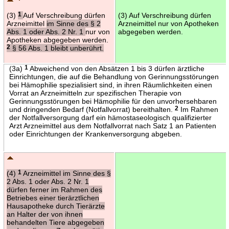
(3)
1
Auf Verschreibung dürfen
(3) Auf Verschreibung dürfen
Arzneimittel
im Sinne des § 2
Arzneimittel nur von Apotheken
Abs. 1 oder Abs. 2 Nr. 1
nur von
abgegeben werden.
Apotheken abgegeben werden.
2
§ 56 Abs. 1 bleibt unberührt.
(3a)
1
Abweichend von den Absätzen 1 bis 3 dürfen ärztliche
Einrichtungen, die auf die Behandlung von Gerinnungsstörungen
bei Hämophilie spezialisiert sind, in ihren Räumlichkeiten einen
Vorrat an Arzneimitteln zur spezifischen Therapie von
Gerinnungsstörungen bei Hämophilie für den unvorhersehbaren
und dringenden Bedarf (Notfallvorrat) bereithalten.
2
Im Rahmen
der Notfallversorgung darf ein hämostaseologisch qualifizierter
Arzt Arzneimittel aus dem Notfallvorrat nach Satz 1 an Patienten
oder Einrichtungen der Krankenversorgung abgeben.
(4)
1
Arzneimittel im Sinne des §
2 Abs. 1 oder Abs. 2 Nr. 1
dürfen ferner im Rahmen des
Betriebes einer tierärztlichen
Hausapotheke durch Tierärzte
an Halter der von ihnen
behandelten Tiere abgegeben