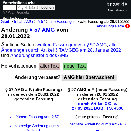
Vorschriftensuche
buzer.de
Normalansicht
§ / Art.
Gesetz
Volltextsuche
Start
>
Inhalt AMG
>
§ 57
>
alle Fassungen
>
a.F. Fassung ab 28.01.2022
Änderungsalarm
Änderung
§ 57 AMG
vom
nur in AMG
28.01.2022
Ähnliche Seiten:
weitere Fassungen von § 57 AMG
,
alle
Änderungen durch Artikel 3 TAMGEG am 28. Januar 2022
und
Änderungshistorie des AMG
Hervorhebungen:
alter Text
,
neuer Text
Änderung verpasst?
AMG hier überwachen!
§ 57 AMG a.F. (alte Fassung)
§ 57 AMG n.F. (neue Fassung)
in der vor dem 28.01.2022
in der am 28.01.2022
geltenden Fassung
geltenden Fassung
durch Artikel 3 G. v.
27.09.2021 BGBl. I S. 4530
←
frühere Fassung von § 57
(heute geltende Fassung)
←
nächste Änderung durch Artikel 3
vorherige Änderung durch
→
Artikel 3