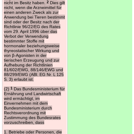
nicht im Besitz haben.
2
Dies gilt
nicht, wenn die Arzneimittel für
einen anderen Zweck als zur
Anwendung bei Tieren bestimmt
sind oder der Besitz nach der
Richtlinie 96/22/EG des Rates
vom 29. April 1996 über das
Verbot der Verwendung
bestimmter Stoffe mit
hormonaler beziehungsweise
thyreostatischer Wirkung und
von β-Agonisten in der
tierischen Erzeugung und zur
Aufhebung der Richtlinien
81/602/EWG, 88/146/EWG und
88/299/EWG (ABl. EG Nr. L 125
S. 3) erlaubt ist.
(2)
1
Das Bundesministerium für
Ernährung und Landwirtschaft
wird ermächtigt, im
Einvernehmen mit dem
Bundesministerium durch
Rechtsverordnung mit
Zustimmung des Bundesrates
vorzuschreiben, dass
1. Betriebe oder Personen, die