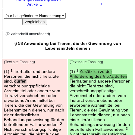
→
Artikel 1
(Textabschnitt unverändert)
§ 58 Anwendung bei Tieren, die der Gewinnung von
Lebensmitteln dienen
(Text alte Fassung)
(Text neue Fassung)
(1)
1
Tierhalter und andere
(1)
1
Zusätzlich zu der
Personen, die nicht Tierärzte
Anforderung des § 57a dürfen
sind,
dürfen
Tierhalter und andere Personen,
verschreibungspflichtige
die nicht Tierärzte sind,
Arzneimittel oder andere vom
verschreibungspflichtige
Tierarzt verschriebene oder
Arzneimittel oder andere vom
erworbene Arzneimittel bei
Tierarzt verschriebene oder
Tieren, die der Gewinnung von
erworbene Arzneimittel bei
Lebensmitteln dienen, nur nach
Tieren, die der Gewinnung von
einer tierärztlichen
Lebensmitteln dienen, nur nach
Behandlungsanweisung für den
einer tierärztlichen
betreffenden Fall anwenden.
2
Behandlungsanweisung für den
Nicht verschreibungspflichtige
betreffenden Fall anwenden.
2
Arzneimittel, die nicht für den
Nicht verschreibungspflichtige