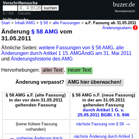
Vorschriftensuche
buzer.de
Normalansicht
§ / Art.
Gesetz
Volltextsuche
Start
>
Inhalt AMG
>
§ 58
>
alle Fassungen
>
a.F. Fassung ab 31.05.2011
Änderungsalarm
Änderung
§ 58 AMG
vom
nur in AMG
31.05.2011
Ähnliche Seiten:
weitere Fassungen von § 58 AMG
,
alle
Änderungen durch Artikel 1 15. AMGÄndG am 31. Mai 2011
und
Änderungshistorie des AMG
Hervorhebungen:
alter Text
,
neuer Text
Änderung verpasst?
AMG hier überwachen!
§ 58 AMG a.F. (alte Fassung)
§ 58 AMG n.F. (neue Fassung)
in der vor dem 31.05.2011
in der am 31.05.2011
geltenden Fassung
geltenden Fassung
durch Artikel 1 G. v.
25.05.2011 BGBl. I S. 946
→
(keine frühere Fassung
nächste Fassung von § 58
vorhanden)
←
nächste Änderung durch Artikel 1
vorherige Änderung durch