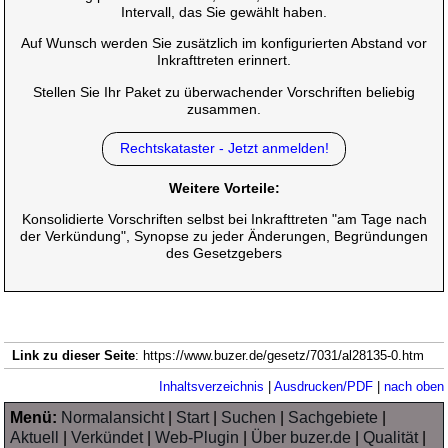
Intervall, das Sie gewählt haben.
Auf Wunsch werden Sie zusätzlich im konfigurierten Abstand vor
Inkrafttreten erinnert.
Stellen Sie Ihr Paket zu überwachender Vorschriften beliebig
zusammen.
Rechtskataster - Jetzt anmelden!
Weitere Vorteile:
Konsolidierte Vorschriften selbst bei Inkrafttreten "am Tage nach
der Verkündung", Synopse zu jeder Änderungen, Begründungen
des Gesetzgebers
Link zu dieser Seite
: https://www.buzer.de/gesetz/7031/al28135-0.htm
Inhaltsverzeichnis
|
Ausdrucken/PDF
|
nach oben
Menü:
Normalansicht
|
Start
|
Suchen
|
Sachgebiete
|
Aktuell
|
Verkündet
|
Web-Plugin
|
Über buzer.de
|
Qualität
|