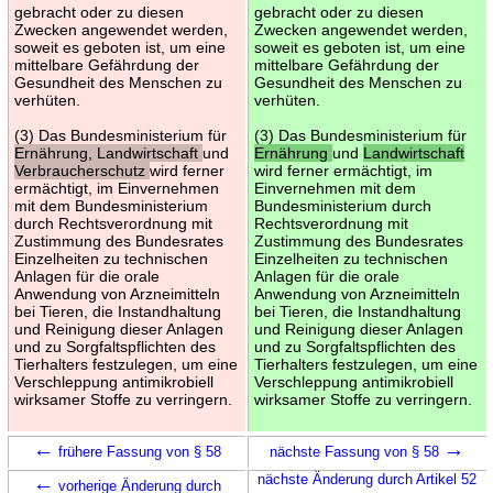
gebracht oder zu diesen
gebracht oder zu diesen
Zwecken angewendet werden,
Zwecken angewendet werden,
soweit es geboten ist, um eine
soweit es geboten ist, um eine
mittelbare Gefährdung der
mittelbare Gefährdung der
Gesundheit des Menschen zu
Gesundheit des Menschen zu
verhüten.
verhüten.
(3) Das Bundesministerium für
(3) Das Bundesministerium für
Ernährung, Landwirtschaft
und
Ernährung
und
Landwirtschaft
Verbraucherschutz
wird ferner
wird ferner ermächtigt, im
ermächtigt, im Einvernehmen
Einvernehmen mit dem
mit dem Bundesministerium
Bundesministerium durch
durch Rechtsverordnung mit
Rechtsverordnung mit
Zustimmung des Bundesrates
Zustimmung des Bundesrates
Einzelheiten zu technischen
Einzelheiten zu technischen
Anlagen für die orale
Anlagen für die orale
Anwendung von Arzneimitteln
Anwendung von Arzneimitteln
bei Tieren, die Instandhaltung
bei Tieren, die Instandhaltung
und Reinigung dieser Anlagen
und Reinigung dieser Anlagen
und zu Sorgfaltspflichten des
und zu Sorgfaltspflichten des
Tierhalters festzulegen, um eine
Tierhalters festzulegen, um eine
Verschleppung antimikrobiell
Verschleppung antimikrobiell
wirksamer Stoffe zu verringern.
wirksamer Stoffe zu verringern.
←
→
frühere Fassung von § 58
nächste Fassung von § 58
←
nächste Änderung durch Artikel 52
vorherige Änderung durch