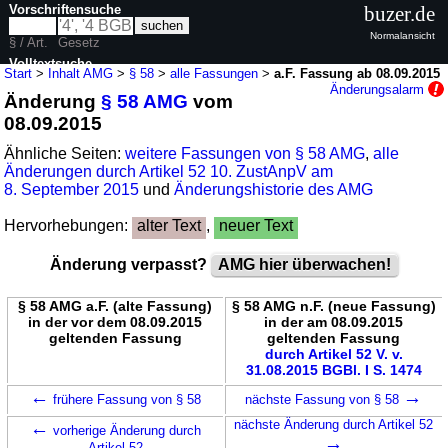
Vorschriftensuche
buzer.de
Normalansicht
§ / Art.
Gesetz
Volltextsuche
Start
>
Inhalt AMG
>
§ 58
>
alle Fassungen
>
a.F. Fassung ab 08.09.2015
Änderungsalarm
Änderung
§ 58 AMG
vom
nur in AMG
08.09.2015
Ähnliche Seiten:
weitere Fassungen von § 58 AMG
,
alle
Änderungen durch Artikel 52 10. ZustAnpV am
8. September 2015
und
Änderungshistorie des AMG
Hervorhebungen:
alter Text
,
neuer Text
Änderung verpasst?
AMG hier überwachen!
§ 58 AMG a.F. (alte Fassung)
§ 58 AMG n.F. (neue Fassung)
in der vor dem 08.09.2015
in der am 08.09.2015
geltenden Fassung
geltenden Fassung
durch Artikel 52 V. v.
31.08.2015 BGBl. I S. 1474
←
→
frühere Fassung von § 58
nächste Fassung von § 58
←
nächste Änderung durch Artikel 52
vorherige Änderung durch
→
Artikel 52