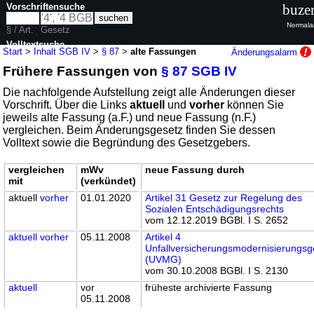
Vorschriftensuche
buzer
Normala
§ / Art.
Gesetz
Volltextsuche
Start
>
Inhalt SGB IV
>
§ 87
>
alte Fassungen
Änderungsalarm
Frühere Fassungen von
§ 87 SGB IV
nur in SGB IV
Die nachfolgende Aufstellung zeigt alle Änderungen dieser
Vorschrift. Über die Links
aktuell
und
vorher
können Sie
jeweils alte Fassung (a.F.) und neue Fassung (n.F.)
vergleichen. Beim Änderungsgesetz finden Sie dessen
Volltext sowie die Begründung des Gesetzgebers.
vergleichen
mWv
neue Fassung durch
mit
(verkündet)
aktuell
vorher
01.01.2020
Artikel 31 Gesetz zur Regelung des
Sozialen Entschädigungsrechts
vom 12.12.2019 BGBl. I S. 2652
aktuell
vorher
05.11.2008
Artikel 4
Unfallversicherungsmodernisierungsg
(UVMG)
vom 30.10.2008 BGBl. I S. 2130
aktuell
vor
früheste archivierte Fassung
05.11.2008