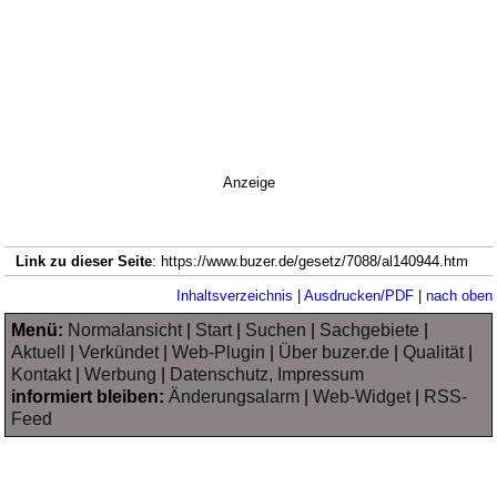
Anzeige
Link zu dieser Seite
: https://www.buzer.de/gesetz/7088/al140944.htm
Inhaltsverzeichnis
|
Ausdrucken/PDF
|
nach oben
Menü:
Normalansicht
|
Start
|
Suchen
|
Sachgebiete
|
Aktuell
|
Verkündet
|
Web-Plugin
|
Über buzer.de
|
Qualität
|
Kontakt
|
Werbung
|
Datenschutz, Impressum
informiert bleiben:
Änderungsalarm
|
Web-Widget
|
RSS-
Feed