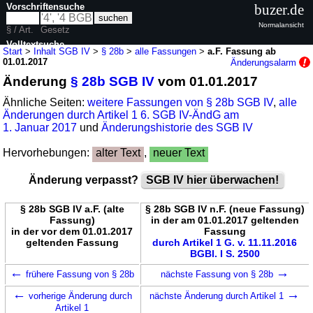
Vorschriftensuche
buzer.de
Normalansicht
§ / Art.
Gesetz
Volltextsuche
Start
>
Inhalt SGB IV
>
§ 28b
>
alle Fassungen
>
a.F. Fassung ab
01.01.2017
Änderungsalarm
nur in SGB IV
Änderung
§ 28b SGB IV
vom 01.01.2017
Ähnliche Seiten:
weitere Fassungen von § 28b SGB IV
,
alle
Änderungen durch Artikel 1 6. SGB IV-ÄndG am
1. Januar 2017
und
Änderungshistorie des SGB IV
Hervorhebungen:
alter Text
,
neuer Text
Änderung verpasst?
SGB IV hier überwachen!
§ 28b SGB IV a.F. (alte
§ 28b SGB IV n.F. (neue Fassung)
Fassung)
in der am 01.01.2017 geltenden
in der vor dem 01.01.2017
Fassung
geltenden Fassung
durch Artikel 1 G. v. 11.11.2016
BGBl. I S. 2500
←
→
frühere Fassung von § 28b
nächste Fassung von § 28b
←
→
vorherige Änderung durch
nächste Änderung durch Artikel 1
Artikel 1