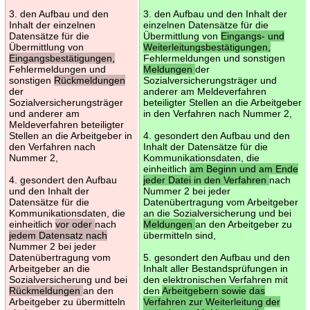
3. den Aufbau und den
3. den Aufbau und den Inhalt der
Inhalt der einzelnen
einzelnen Datensätze für die
Datensätze für die
Übermittlung von
Eingangs- und
Übermittlung von
Weiterleitungsbestätigungen,
Eingangsbestätigungen,
Fehlermeldungen und sonstigen
Fehlermeldungen und
Meldungen
der
sonstigen
Rückmeldungen
Sozialversicherungsträger und
der
anderer am Meldeverfahren
Sozialversicherungsträger
beteiligter Stellen an die Arbeitgeber
und anderer am
in den Verfahren nach Nummer 2,
Meldeverfahren beteiligter
Stellen an die Arbeitgeber in
4. gesondert den Aufbau und den
den Verfahren nach
Inhalt der Datensätze für die
Nummer 2,
Kommunikationsdaten, die
einheitlich
am Beginn und am Ende
4. gesondert den Aufbau
jeder Datei in den Verfahren
nach
und den Inhalt der
Nummer 2 bei jeder
Datensätze für die
Datenübertragung vom Arbeitgeber
Kommunikationsdaten, die
an die Sozialversicherung und bei
einheitlich
vor oder
nach
Meldungen
an den Arbeitgeber zu
jedem Datensatz nach
übermitteln sind,
Nummer 2 bei jeder
Datenübertragung vom
5. gesondert den Aufbau und den
Arbeitgeber an die
Inhalt aller Bestandsprüfungen in
Sozialversicherung und bei
den elektronischen Verfahren mit
Rückmeldungen
an den
den
Arbeitgebern sowie das
Arbeitgeber zu übermitteln
Verfahren zur Weiterleitung der