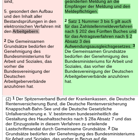
sind,
geänderten Meldung an die
Empfänger der Meldung und den
5. gesondert den Aufbau
Meldepflichtigen.
und den Inhalt aller
Bestandsprüfungen in den
2
Satz 1 Nummer 3 bis 5 gilt auch
elektronischen Verfahren mit
für das Zahlstellenmeldeverfahren
den
Arbeitgebern.
nach § 202 des Fünften Buches und
für das Antragsverfahren nach § 2
2
Die Gemeinsamen
Absatz 3 des
Grundsätze bedürfen der
Aufwendungsausgleichsgesetzes.
3
Genehmigung des
Die Gemeinsamen Grundsätze
Bundesministeriums für
bedürfen der Genehmigung des
Arbeit und Soziales, das
Bundesministeriums für Arbeit und
vorher die
Soziales, das vorher die
Bundesvereinigung der
Bundesvereinigung der Deutschen
Deutschen
Arbeitgeberverbände anzuhören
Arbeitgeberverbände
hat.
anzuhören hat.
(2)
1
Der Spitzenverband Bund der Krankenkassen, die Deutsche
Rentenversicherung Bund, die Deutsche Rentenversicherung
Knappschaft-Bahn-See und die Deutsche Gesetzliche
Unfallversicherung e. V. bestimmen bundeseinheitlich die
Gestaltung des Haushaltsschecks nach § 28a Absatz 7 und das
der Einzugsstelle in diesem Verfahren zu erteilende
Lastschriftmandat durch Gemeinsame Grundsätze.
2
Die
Grundsätze bedürfen der Genehmigung des Bundesministeriums
für Arbeit und Soziales, das vorher in Bezug auf die