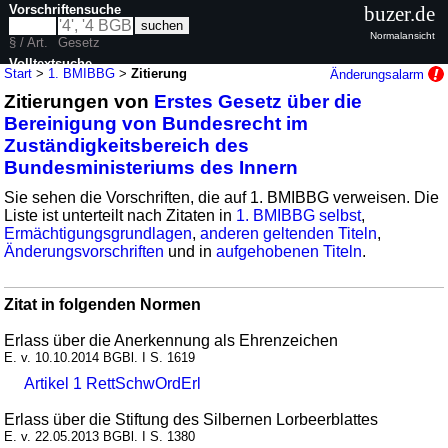
Vorschriftensuche
buzer.de
Normalansicht
§ / Art.
Gesetz
Volltextsuche
Start
>
1. BMIBBG
>
Zitierung
Änderungsalarm
Zitierungen von
Erstes Gesetz über die
nur in 1. BMIBBG
Bereinigung von Bundesrecht im
Zuständigkeitsbereich des
Bundesministeriums des Innern
Sie sehen die Vorschriften, die auf 1. BMIBBG verweisen. Die
Liste ist unterteilt nach Zitaten in
1. BMIBBG selbst
,
Ermächtigungsgrundlagen
,
anderen geltenden Titeln
,
Änderungsvorschriften
und in
aufgehobenen Titeln
.
Zitat in folgenden Normen
Erlass über die Anerkennung als Ehrenzeichen
E. v. 10.10.2014 BGBl. I S. 1619
Artikel 1 RettSchwOrdErl
Erlass über die Stiftung des Silbernen Lorbeerblattes
E. v. 22.05.2013 BGBl. I S. 1380