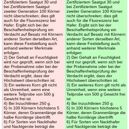
Zertifiziertem Saatgut 30 und
Zertifiziertem Saatgut 30 und
bei Zertifiziertem Saatgut
bei Zertifiziertem Saatgut
zweiter Generation 100 Körner
zweiter Generation 100 Körner
nicht überschreiten; dies gilt
nicht überschreiten; dies gilt
auch für die Fluoreszenz bei
auch für die Fluoreszenz bei
Hafer. Ergibt sich bei der
Hafer. Ergibt sich bei der
Beschaffenheitsprüfung ein
Beschaffenheitsprüfung ein
Verdacht auf Besatz mit Körnern
Verdacht auf Besatz mit Körnern
anderer Sorten derselben Art,
anderer Sorten derselben Art,
kann diese Feststellung auch
kann diese Feststellung auch
anhand weiterer Merkmale
anhand weiterer Merkmale
erfolgen.
erfolgen.
2) Der Gehalt an Feuchtigkeit
2) Der Gehalt an Feuchtigkeit
wird nur geprüft, wenn sich bei
wird nur geprüft, wenn sich bei
der Probenahme oder bei der
der Probenahme oder bei der
Beschaffenheitsprüfung der
Beschaffenheitsprüfung der
Verdacht ergibt, dass der
Verdacht ergibt, dass der
Höchstwert überschritten ist.
Höchstwert überschritten ist.
3) Ein weiteres Korn gilt nicht
3) Ein weiteres Korn gilt nicht als
als Unreinheit, wenn eine
Unreinheit, wenn eine weitere
weitere Teilprobe von 500 g
Teilprobe von 500 g Gewicht frei
Gewicht frei ist.
ist.
4) Bei Inzuchtlinien 250 g.
4) Bei Inzuchtlinien 250 g.
5) In 100 Körnern höchstens 5
5) In 100 Körnern höchstens 5
Körner, deren Grannenlänge die
Körner, deren Grannenlänge die
halbe Kornlänge übertrifft.
halbe Kornlänge übertrifft.
6) Für Sorten von Nackthafer
6) Für Sorten von Nackthafer
und Nacktgerste beträgt die
und Nacktgerste beträgt die