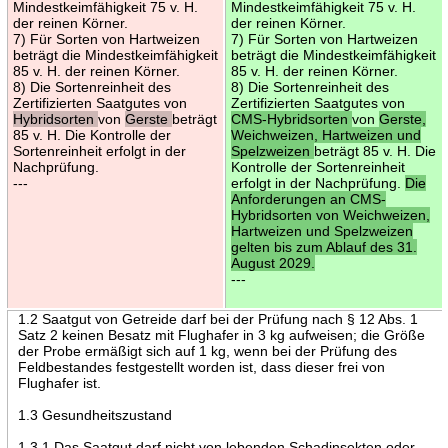
Mindestkeimfähigkeit 75 v. H.
Mindestkeimfähigkeit 75 v. H.
der reinen Körner.
der reinen Körner.
7) Für Sorten von Hartweizen
7) Für Sorten von Hartweizen
beträgt die Mindestkeimfähigkeit
beträgt die Mindestkeimfähigkeit
85 v. H. der reinen Körner.
85 v. H. der reinen Körner.
8) Die Sortenreinheit des
8) Die Sortenreinheit des
Zertifizierten Saatgutes von
Zertifizierten Saatgutes von
Hybridsorten
von
Gerste
beträgt
CMS-Hybridsorten
von
Gerste,
85 v. H. Die Kontrolle der
Weichweizen, Hartweizen und
Sortenreinheit erfolgt in der
Spelzweizen
beträgt 85 v. H. Die
Nachprüfung.
Kontrolle der Sortenreinheit
---
erfolgt in der Nachprüfung.
Die
Anforderungen an CMS-
Hybridsorten von Weichweizen,
Hartweizen und Spelzweizen
gelten bis zum Ablauf des 31.
August 2029.
---
1.2 Saatgut von Getreide darf bei der Prüfung nach § 12 Abs. 1
Satz 2 keinen Besatz mit Flughafer in 3 kg aufweisen; die Größe
der Probe ermäßigt sich auf 1 kg, wenn bei der Prüfung des
Feldbestandes festgestellt worden ist, dass dieser frei von
Flughafer ist.
1.3 Gesundheitszustand
1.3.1 Das Saatgut darf nicht von lebenden Schadinsekten oder