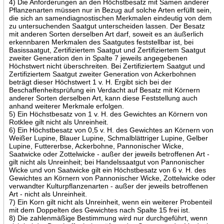
4) Die Anforderungen an den Höchstbesatz mit Samen anderer
Pflanzenarten müssen nur in Bezug auf solche Arten erfüllt sein,
die sich an samendiagnostischen Merkmalen eindeutig von dem
zu untersuchenden Saatgut unterscheiden lassen. Der Besatz
mit anderen Sorten derselben Art darf, soweit es an äußerlich
erkennbaren Merkmalen des Saatgutes feststellbar ist, bei
Basissaatgut, Zertifiziertem Saatgut und Zertifiziertem Saatgut
zweiter Generation den in Spalte 7 jeweils angegebenen
Höchstwert nicht überschreiten. Bei Zertifiziertem Saatgut und
Zertifiziertem Saatgut zweiter Generation von Ackerbohnen
beträgt dieser Höchstwert 1 v. H. Ergibt sich bei der
Beschaffenheitsprüfung ein Verdacht auf Besatz mit Körnern
anderer Sorten derselben Art, kann diese Feststellung auch
anhand weiterer Merkmale erfolgen.
5) Ein Höchstbesatz von 1 v. H. des Gewichtes an Körnern von
Rotklee gilt nicht als Unreinheit.
6) Ein Höchstbesatz von 0,5 v. H. des Gewichtes an Körnern von
Weißer Lupine, Blauer Lupine, Schmalblättriger Lupine, Gelber
Lupine, Futtererbse, Ackerbohne, Pannonischer Wicke,
Saatwicke oder Zottelwicke - außer der jeweils betroffenen Art -
gilt nicht als Unreinheit; bei Handelssaatgut von Pannonischer
Wicke und von Saatwicke gilt ein Höchstbesatz von 6 v. H. des
Gewichtes an Körnern von Pannonischer Wicke, Zottelwicke oder
verwandter Kulturpflanzenarten - außer der jeweils betroffenen
Art - nicht als Unreinheit.
7) Ein Korn gilt nicht als Unreinheit, wenn ein weiterer Probenteil
mit dem Doppelten des Gewichtes nach Spalte 15 frei ist.
8) Die zahlenmäßige Bestimmung wird nur durchgeführt, wenn