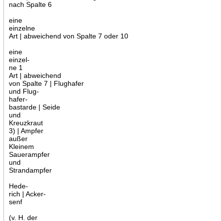
nach Spalte 6
eine
einzelne
Art | abweichend von Spalte 7 oder 10
eine
einzel-
ne 1
Art | abweichend
von Spalte 7 | Flughafer
und Flug-
hafer-
bastarde | Seide
und
Kreuzkraut
3) | Ampfer
außer
Kleinem
Sauerampfer
und
Strandampfer
Hede-
rich | Acker-
senf
(v. H. der