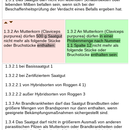
lebenden Milben befallen sein, wenn sich bei der
Beschaffenheitsprüfung der Verdacht eines Befalls ergeben hat.
1.3.2 An Mutterkorn (Claviceps
1.3.2 An Mutterkorn (Claviceps
purpurea) dürfen
500 g Saatgut
purpurea) dürfen
in einer
nicht mehr als folgende Stücke
Probenmenge nach Nummer
oder Bruchstücke
enthalten:
1.1 Spalte 12
nicht mehr als
folgende Stücke oder
Bruchstücke
enthalten sein:
1.3.2.1 bei Basissaatgut 1
1.3.2.2 bei Zertifiziertem Saatgut
1.3.2.2.1 von Hybridsorten von Roggen 4 1)
1.3.2.2.2 außer Hybridsorten von Roggen 3
1.3.3 An Brandkrankheiten darf das Saatgut Brandbutten oder
größere Mengen von Brandsporen nur dann enthalten, wenn
geeignete Bekämpfungsmaßnahmen sichergestellt sind.
1.3.4 Das Saatgut darf nicht in größerem Ausmaß von anderen
parasitischen Pilzen als Mutterkorn oder Brandkrankheiten oder