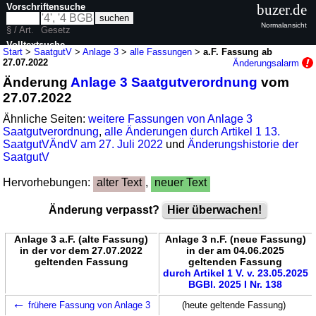
Vorschriftensuche
buzer.de
Normalansicht
§ / Art.
Gesetz
Volltextsuche
Start
>
SaatgutV
>
Anlage 3
>
alle Fassungen
>
a.F. Fassung ab
27.07.2022
Änderungsalarm
nur in SaatgutV
Änderung
Anlage 3 Saatgutverordnung
vom
27.07.2022
Ähnliche Seiten:
weitere Fassungen von Anlage 3
Saatgutverordnung
,
alle Änderungen durch Artikel 1 13.
SaatgutVÄndV am 27. Juli 2022
und
Änderungshistorie der
SaatgutV
Hervorhebungen:
alter Text
,
neuer Text
Änderung verpasst?
Hier überwachen!
Anlage 3 a.F. (alte Fassung)
Anlage 3 n.F. (neue Fassung)
in der vor dem 27.07.2022
in der am 04.06.2025
geltenden Fassung
geltenden Fassung
durch Artikel 1 V. v. 23.05.2025
BGBl. 2025 I Nr. 138
←
frühere Fassung von Anlage 3
(heute geltende Fassung)