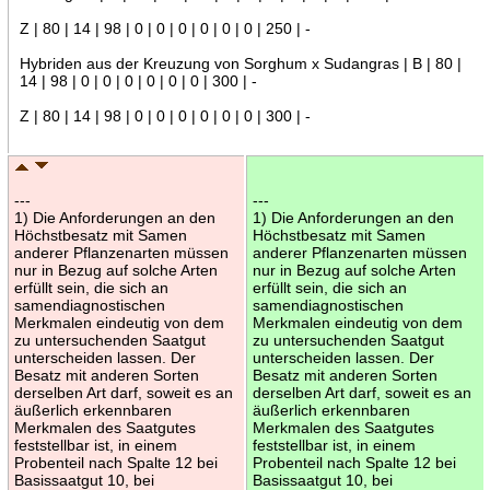
Z | 80 | 14 | 98 | 0 | 0 | 0 | 0 | 0 | 0 | 250 | -
Hybriden aus der Kreuzung von Sorghum x Sudangras | B | 80 |
14 | 98 | 0 | 0 | 0 | 0 | 0 | 0 | 300 | -
Z | 80 | 14 | 98 | 0 | 0 | 0 | 0 | 0 | 0 | 300 | -
---
---
1) Die Anforderungen an den
1) Die Anforderungen an den
Höchstbesatz mit Samen
Höchstbesatz mit Samen
anderer Pflanzenarten müssen
anderer Pflanzenarten müssen
nur in Bezug auf solche Arten
nur in Bezug auf solche Arten
erfüllt sein, die sich an
erfüllt sein, die sich an
samendiagnostischen
samendiagnostischen
Merkmalen eindeutig von dem
Merkmalen eindeutig von dem
zu untersuchenden Saatgut
zu untersuchenden Saatgut
unterscheiden lassen. Der
unterscheiden lassen. Der
Besatz mit anderen Sorten
Besatz mit anderen Sorten
derselben Art darf, soweit es an
derselben Art darf, soweit es an
äußerlich erkennbaren
äußerlich erkennbaren
Merkmalen des Saatgutes
Merkmalen des Saatgutes
feststellbar ist, in einem
feststellbar ist, in einem
Probenteil nach Spalte 12 bei
Probenteil nach Spalte 12 bei
Basissaatgut 10, bei
Basissaatgut 10, bei