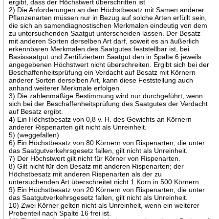
ergibt, dass der Höchstwert überschritten ist
2) Die Anforderungen an den Höchstbesatz mit Samen anderer
Pflanzenarten müssen nur in Bezug auf solche Arten erfüllt sein,
die sich an samendiagnostischen Merkmalen eindeutig von dem
zu untersuchenden Saatgut unterscheiden lassen. Der Besatz
mit anderen Sorten derselben Art darf, soweit es an äußerlich
erkennbaren Merkmalen des Saatgutes feststellbar ist, bei
Basissaatgut und Zertifiziertem Saatgut den in Spalte 6 jeweils
angegebenen Höchstwert nicht überschreiten. Ergibt sich bei der
Beschaffenheitsprüfung ein Verdacht auf Besatz mit Körnern
anderer Sorten derselben Art, kann diese Feststellung auch
anhand weiterer Merkmale erfolgen.
3) Die zahlenmäßige Bestimmung wird nur durchgeführt, wenn
sich bei der Beschaffenheitsprüfung des Saatgutes der Verdacht
auf Besatz ergibt.
4) Ein Höchstbesatz von 0,8 v. H. des Gewichts an Körnern
anderer Rispenarten gilt nicht als Unreinheit.
5) (weggefallen)
6) Ein Höchstbesatz von 80 Körnern von Rispenarten, die unter
das Saatgutverkehrsgesetz fallen, gilt nicht als Unreinheit.
7) Der Höchstwert gilt nicht für Körner von Rispenarten.
8) Gilt nicht für den Besatz mit anderen Rispenarten; der
Höchstbesatz mit anderen Rispenarten als der zu
untersuchenden Art überschreitet nicht 1 Korn in 500 Körnern.
9) Ein Höchstbesatz von 20 Körnern von Rispenarten, die unter
das Saatgutverkehrsgesetz fallen, gilt nicht als Unreinheit.
10) Zwei Körner gelten nicht als Unreinheit, wenn ein weiterer
Probenteil nach Spalte 16 frei ist.