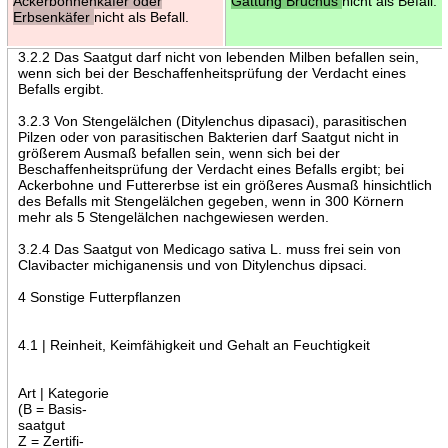
Ackerbohnenkäfer oder
Gattung Bruchus
nicht als Befall.
Erbsenkäfer
nicht als Befall.
3.2.2 Das Saatgut darf nicht von lebenden Milben befallen sein,
wenn sich bei der Beschaffenheitsprüfung der Verdacht eines
Befalls ergibt.
3.2.3 Von Stengelälchen (Ditylenchus dipasaci), parasitischen
Pilzen oder von parasitischen Bakterien darf Saatgut nicht in
größerem Ausmaß befallen sein, wenn sich bei der
Beschaffenheitsprüfung der Verdacht eines Befalls ergibt; bei
Ackerbohne und Futtererbse ist ein größeres Ausmaß hinsichtlich
des Befalls mit Stengelälchen gegeben, wenn in 300 Körnern
mehr als 5 Stengelälchen nachgewiesen werden.
3.2.4 Das Saatgut von Medicago sativa L. muss frei sein von
Clavibacter michiganensis und von Ditylenchus dipsaci.
4 Sonstige Futterpflanzen
4.1 | Reinheit, Keimfähigkeit und Gehalt an Feuchtigkeit
Art | Kategorie
(B = Basis-
saatgut
Z = Zertifi-