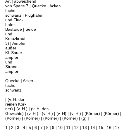
Art | abweichend
von Spalte 7 | Quecke | Acker-
fuchs-
schwanz | Flughafer
und Flug-
hafer-
Bastarde | Seide
und
Kreuzkraut
3) | Ampfer
außer
Kl. Sauer-
ampfer
und
Strand-
ampfer
Quecke | Acker-
fuchs-
schwanz
| (v. H. der
reinen Kör-
ner) | (v. H.) | (v. H. des
Gewichts) | (v. H.) | (v. H.) | (v. H) | (v. H.) | (Körner) | (Körner) |
(Körner) | (Körner) | (Körner) | (Körner) | (g) |
1 | 2 | 3 | 4 | 5 | 6 | 7 | 8 | 9 | 10 | 11 | 12 | 13 | 14 | 15 | 16 | 17