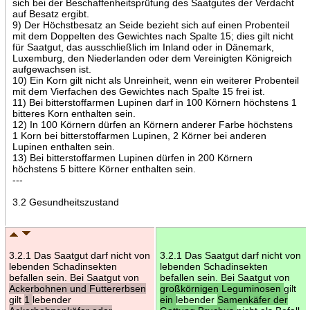
sich bei der Beschaffenheitsprüfung des Saatgutes der Verdacht
auf Besatz ergibt.
9) Der Höchstbesatz an Seide bezieht sich auf einen Probenteil
mit dem Doppelten des Gewichtes nach Spalte 15; dies gilt nicht
für Saatgut, das ausschließlich im Inland oder in Dänemark,
Luxemburg, den Niederlanden oder dem Vereinigten Königreich
aufgewachsen ist.
10) Ein Korn gilt nicht als Unreinheit, wenn ein weiterer Probenteil
mit dem Vierfachen des Gewichtes nach Spalte 15 frei ist.
11) Bei bitterstoffarmen Lupinen darf in 100 Körnern höchstens 1
bitteres Korn enthalten sein.
12) In 100 Körnern dürfen an Körnern anderer Farbe höchstens
1 Korn bei bitterstoffarmen Lupinen, 2 Körner bei anderen
Lupinen enthalten sein.
13) Bei bitterstoffarmen Lupinen dürfen in 200 Körnern
höchstens 5 bittere Körner enthalten sein.
---
3.2 Gesundheitszustand
3.2.1 Das Saatgut darf nicht von
3.2.1 Das Saatgut darf nicht von
lebenden Schadinsekten
lebenden Schadinsekten
befallen sein. Bei Saatgut von
befallen sein. Bei Saatgut von
Ackerbohnen und Futtererbsen
großkörnigen Leguminosen
gilt
gilt
1
lebender
ein
lebender
Samenkäfer der