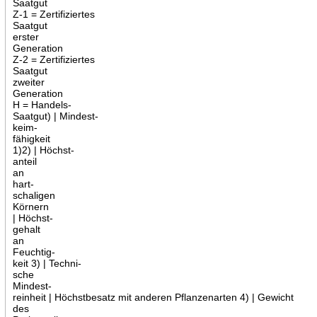
Saatgut
Z-1 = Zertifiziertes
Saatgut
erster
Generation
Z-2 = Zertifiziertes
Saatgut
zweiter
Generation
H = Handels-
Saatgut) | Mindest-
keim-
fähigkeit
1)2) | Höchst-
anteil
an
hart-
schaligen
Körnern
| Höchst-
gehalt
an
Feuchtig-
keit 3) | Techni-
sche
Mindest-
reinheit | Höchstbesatz mit anderen Pflanzenarten 4) | Gewicht
des