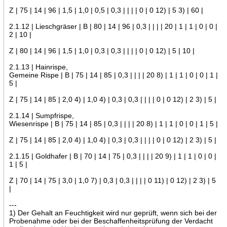
Z | 75 | 14 | 96 | 1,5 | 1,0 | 0,5 | 0,3 | | | | 0 | 0 12) | 5 3) | 60 |
2.1.12 | Lieschgräser | B | 80 | 14 | 96 | 0,3 | | | | 20 | 1 | 1 | 0 | 0 |
2 | 10 |
Z | 80 | 14 | 96 | 1,5 | 1,0 | 0,3 | 0,3 | | | | 0 | 0 12) | 5 | 10 |
2.1.13 | Hainrispe,
Gemeine Rispe | B | 75 | 14 | 85 | 0,3 | | | | 20 8) | 1 | 1 | 0 | 0 | 1 |
5 |
Z | 75 | 14 | 85 | 2,0 4) | 1,0 4) | 0,3 | 0,3 | | | | 0 | 0 12) | 2 3) | 5 |
2.1.14 | Sumpfrispe,
Wiesenrispe | B | 75 | 14 | 85 | 0,3 | | | | 20 8) | 1 | 1 | 0 | 0 | 1 | 5 |
Z | 75 | 14 | 85 | 2,0 4) | 1,0 4) | 0,3 | 0,3 | | | | 0 | 0 12) | 2 3) | 5 |
2.1.15 | Goldhafer | B | 70 | 14 | 75 | 0,3 | | | | 20 9) | 1 | 1 | 0 | 0 |
1 | 5 |
Z | 70 | 14 | 75 | 3,0 | 1,0 7) | 0,3 | 0,3 | | | | 0 11) | 0 12) | 2 3) | 5
|
---
1) Der Gehalt an Feuchtigkeit wird nur geprüft, wenn sich bei der
Probenahme oder bei der Beschaffenheitsprüfung der Verdacht