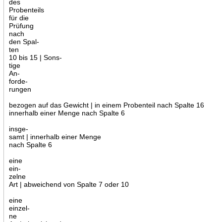
des
Probenteils
für die
Prüfung
nach
den Spal-
ten
10 bis 15 | Sons-
tige
An-
forde-
rungen
bezogen auf das Gewicht | in einem Probenteil nach Spalte 16
innerhalb einer Menge nach Spalte 6
insge-
samt | innerhalb einer Menge
nach Spalte 6
eine
ein-
zelne
Art | abweichend von Spalte 7 oder 10
eine
einzel-
ne